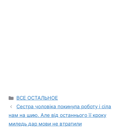
Categories
ВСЕ ОСТАЛЬНОЕ
Сестра чоловіка покинула роботу і сіла
нам на шию. Але від останнього її кроку
миледь дар мови не втратили