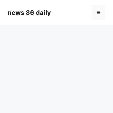
Skip
to
news 86 daily
Menu
content