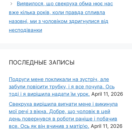
Виявилося, що свекруха обма нює нас
вже кілька років, коли правда спливла
назовні, ми з чоловіком здригнулися від
несподіванки
ПОСЛЕДНЫЕ ЗАПИСЫ
Подруги мене покликали на зустріч, але
забули повісити трубку, і я все почула. Ось
тоді і я вирішила надати їм урок.
April 11, 2026
Свекруха вирішила виrнати мене і викинула
мої речі з вікна. Добре, що чоловік в цей
день повернувся в роботи раніше і побачив
все. Ось як він вчинив з матір’ю.
April 11, 2026