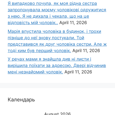
Я випадково почула, як моя рідна сестра
запропонувала моєму чоловікові одружитися
з нею. Я не дихала і чекала, що на це
відповість мій чоловік..
April 11, 2026
Марія впустила чоловіка в будинок, і трохи
пізніше до неї знову постукали. Той
представився як друг чоловіка сестри. Але ж
тоді ким був перший чоловік.
April 11, 2026
У речах мами я знайшла див ні листи і
вирішила поїхати за адресою. Двері відчинив
мені незнайомий чоловік.
April 11, 2026
Календарь
August 2026