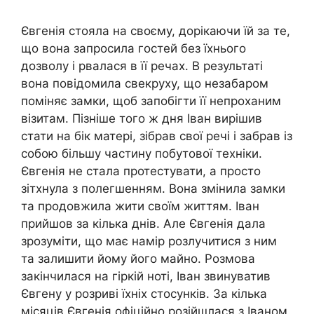
Євгенія стояла на своєму, дорікаючи їй за те,
що вона запросила гостей без їхнього
дозволу і рвалася в її речах. В результаті
вона повідомила свекруху, що незабаром
поміняє замки, щоб запобігти її непроханим
візитам. Пізніше того ж дня Іван вирішив
стати на бік матері, зібрав свої речі і забрав із
собою більшу частину побутової техніки.
Євгенія не стала протестувати, а просто
зітхнула з полегшенням. Вона змінила замки
та продовжила жити своїм життям. Іван
прийшов за кілька днів. Але Євгенія дала
зрозуміти, що має намір розлучитися з ним
та залишити йому його майно. Розмова
закінчилася на гіркій ноті, Іван звинуватив
Євгену у розриві їхніх стосунків. За кілька
місяців Євгенія офіційно розійшлася з Іваном.