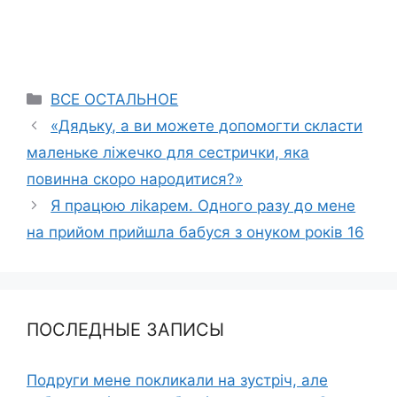
Categories
ВСЕ ОСТАЛЬНОЕ
«Дядьку, а ви можете допомогти скласти
маленьке ліжечко для сестрички, яка
повинна скоро народитися?»
Я працюю ліkарем. Одного разу до мене
на прийом прийшла бабуся з онуком років 16
ПОСЛЕДНЫЕ ЗАПИСЫ
Подруги мене покликали на зустріч, але