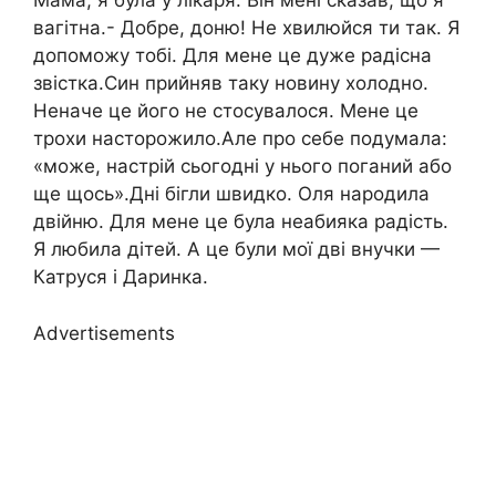
Мама, я була у лікаря. Він мені сказав, що я
вагітна.- Добре, доню! Не хвилюйся ти так. Я
допоможу тобі. Для мене це дуже радісна
звістка.Син прийняв таку новину холодно.
Неначе це його не стосувалося. Мене це
трохи насторожило.Але про себе подумала:
«може, настрій сьогодні у нього поганий або
ще щось».Дні бігли швидко. Оля народила
двійню. Для мене це була неабияка радість.
Я любила дітей. А це були мої дві внучки —
Катруся і Даринка.
Advertisements