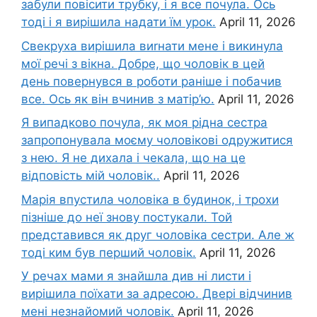
забули повісити трубку, і я все почула. Ось
тоді і я вирішила надати їм урок.
April 11, 2026
Свекруха вирішила виrнати мене і викинула
мої речі з вікна. Добре, що чоловік в цей
день повернувся в роботи раніше і побачив
все. Ось як він вчинив з матір’ю.
April 11, 2026
Я випадково почула, як моя рідна сестра
запропонувала моєму чоловікові одружитися
з нею. Я не дихала і чекала, що на це
відповість мій чоловік..
April 11, 2026
Марія впустила чоловіка в будинок, і трохи
пізніше до неї знову постукали. Той
представився як друг чоловіка сестри. Але ж
тоді ким був перший чоловік.
April 11, 2026
У речах мами я знайшла див ні листи і
вирішила поїхати за адресою. Двері відчинив
мені незнайомий чоловік.
April 11, 2026