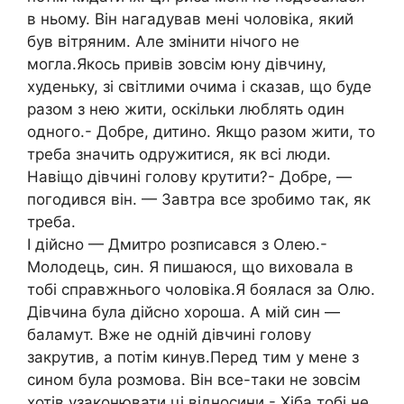
в ньому. Він нагадував мені чоловіка, який
був вітряним. Але змінити нічого не
могла.Якось привів зовсім юну дівчину,
худеньку, зі світлими очима і сказав, що буде
разом з нею жити, оскільки люблять один
одного.- Добре, дитино. Якщо разом жити, то
треба значить одружитися, як всі люди.
Навіщо дівчині голову крутити?- Добре, —
погодився він. — Завтра все зробимо так, як
треба.
І дійсно — Дмитро розписався з Олею.-
Молодець, син. Я пишаюся, що виховала в
тобі справжнього чоловіка.Я боялася за Олю.
Дівчина була дійсно хороша. А мій син —
баламут. Вже не одній дівчині голову
закрутив, а потім кинув.Перед тим у мене з
сином була розмова. Він все-таки не зовсім
хотів узаконювати ці відносини.- Хіба тобі не