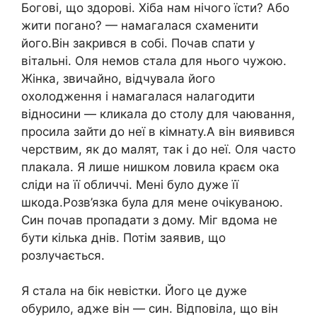
Богові, що здорові. Хіба нам нічого їсти? Або
жити погано? — намагалася схаменити
його.Він закрився в собі. Почав спати у
вітальні. Оля немов стала для нього чужою.
Жінка, звичайно, відчувала його
охолодження і намагалася налагодити
відносини — кликала до столу для чаювання,
просила зайти до неї в кімнату.А він виявився
черствим, як до малят, так і до неї. Оля часто
плакала. Я лише нишком ловила краєм ока
сліди на її обличчі. Мені було дуже її
шкода.Розв’язка була для мене очікуваною.
Син почав пропадати з дому. Міг вдома не
бути кілька днів. Потім заявив, що
розлучається.
Я стала на бік невістки. Його це дуже
обурило, адже він — син. Відповіла, що він