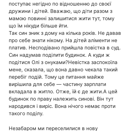
поступає негідно по відношенню до своєї
дружини і дітей. Вважаю, що діти разом з
мамою повинні залишитися жити тут, тому
що їм нікуди більше йти.
Так син зник з дому на кілька років. Не давав
про себе знати нікому. На дітей аліменти не
платив. Несподівано прийшла повістка в суд.
Син надумав поділити будинок. А куди ж
подітися Олі з онуками?Невістка заспокоїла
мене, сказала, що вона давно чекала такий
перебіг подій. Тому це питання майже
вирішила для себе — частину зарплати
вкладала в житло. Отже, їй є де жити.А цей
будинок по праву належить синові. Він тут
народився і виріс. Вона нічого немає проти
такого поділу.
Незабаром ми переселилися в нову