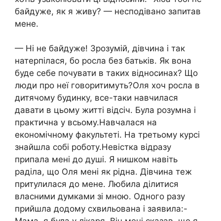
байдуже, як я живу? — несподівано запитав
мене.
— Ні не байдуже! Зрозумій, дівчина і так
натерпілася, бо росла без батьків. Як вона
буде себе почувати в таких відносинах? Що
люди про неї говоритимуть?Оля хоч росла в
дитячому будинку, все-таки навчилася
давати в цьому житті відсіч. Була розумна і
практична у всьому.Навчалася на
економічному факультеті. На третьому курсі
знайшла собі роботу.Невістка відразу
припала мені до душі. Я нишком навіть
раділа, що Оля мені як рідна. Дівчина теж
притулилася до мене. Любила ділитися
власними думками зі мною. Одного разу
прийшла додому схвильована і заявила:-