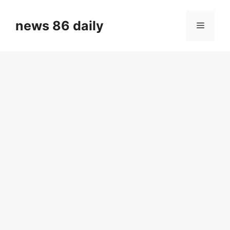
Skip
to
news 86 daily
Menu
content