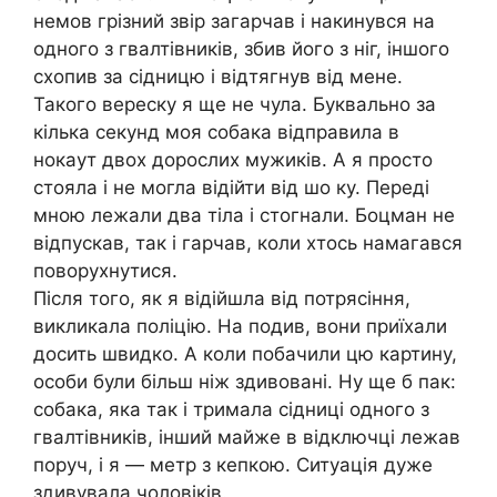
немов грізний звір загарчав і накинувся на
одного з гвалтівників, збив його з ніг, іншого
схопив за сідницю і відтягнув від мене.
Такого вереску я ще не чула. Буквально за
кілька секунд моя собака відправила в
нокаут двох дорослих мужиків. А я просто
стояла і не могла відійти від шо ку. Переді
мною лежали два тіла і стогнали. Боцман не
відпускав, так і гарчав, коли хтось намагався
поворухнутися.
Після того, як я відійшла від потрясіння,
викликала поліцію. На подив, вони приїхали
досить швидко. А коли побачили цю картину,
особи були більш ніж здивовані. Ну ще б пак:
собака, яка так і тримала сідниці одного з
гвалтівників, інший майже в відключці лежав
поруч, і я — метр з кепкою. Ситуація дуже
здивувала чоловіків.