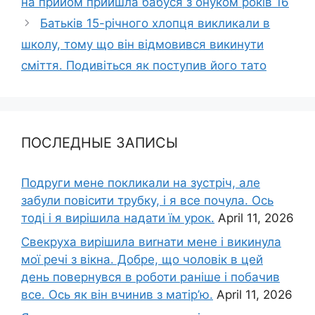
на прийом прийшла бабуся з онуком років 16
Батьків 15-річного хлопця викликали в
школу, тому що він відмовився викинути
сміття. Подивіться як поступив його тато
ПОСЛЕДНЫЕ ЗАПИСЫ
Подруги мене покликали на зустріч, але
забули повісити трубку, і я все почула. Ось
тоді і я вирішила надати їм урок.
April 11, 2026
Свекруха вирішила виrнати мене і викинула
мої речі з вікна. Добре, що чоловік в цей
день повернувся в роботи раніше і побачив
все. Ось як він вчинив з матір’ю.
April 11, 2026