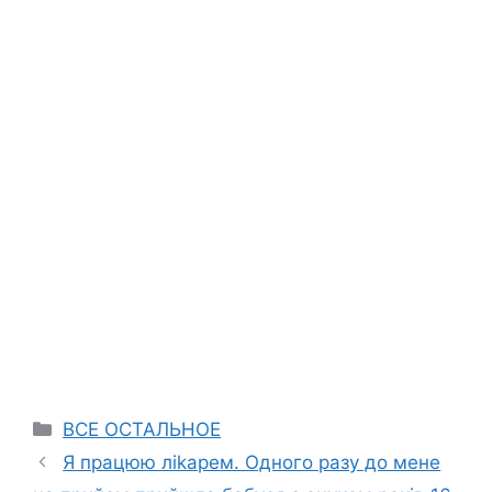
Categories
ВСЕ ОСТАЛЬНОЕ
Я працюю ліkарем. Одного разу до мене