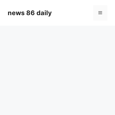
Skip
to
news 86 daily
Menu
content