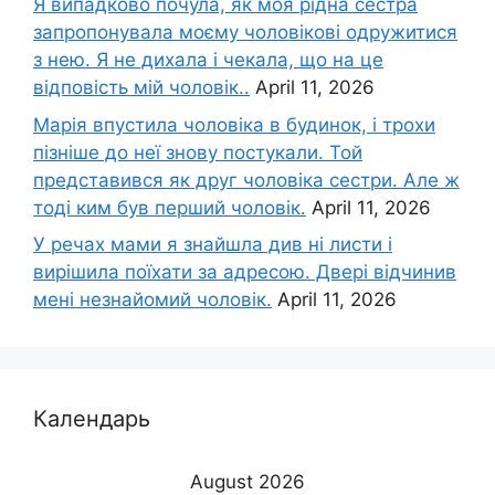
Я випадково почула, як моя рідна сестра
запропонувала моєму чоловікові одружитися
з нею. Я не дихала і чекала, що на це
відповість мій чоловік..
April 11, 2026
Марія впустила чоловіка в будинок, і трохи
пізніше до неї знову постукали. Той
представився як друг чоловіка сестри. Але ж
тоді ким був перший чоловік.
April 11, 2026
У речах мами я знайшла див ні листи і
вирішила поїхати за адресою. Двері відчинив
мені незнайомий чоловік.
April 11, 2026
Календарь
August 2026