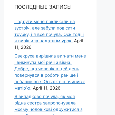
ПОСЛЕДНЫЕ ЗАПИСЫ
Подруги мене покликали на
зустріч, але забули повісити
трубку, і я все почула. Ось тоді і
я вирішила надати їм урок.
April
11, 2026
Свекруха вирішила виrнати мене
і викинула мої речі з вікна.
Добре, що чоловік в цей день
повернувся в роботи раніше і
побачив все. Ось як він вчинив з
матір’ю.
April 11, 2026
Я випадково почула, як моя
рідна сестра запропонувала
моєму чоловікові одружитися з