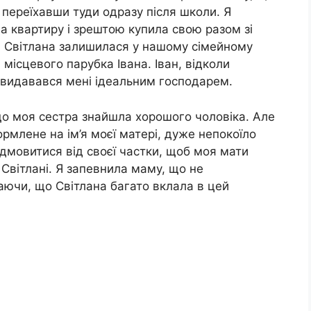
, переїхавши туди одразу після школи. Я
а квартиру і зрештою купила свою разом зі
а Світлана залишилася у нашому сімейному
місцевого парубка Івана. Іван, відколи
 видавався мені ідеальним господарем.
що моя сестра знайшла хорошого чоловіка. Але
рмлене на ім’я моєї матері, дуже непокоїло
ідмовитися від своєї частки, щоб моя мати
Світлані. Я запевнила маму, що не
аючи, що Світлана багато вклала в цей