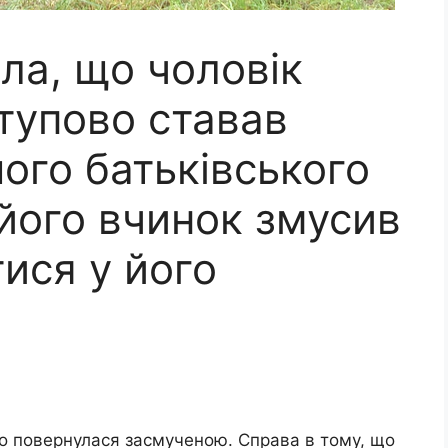
ла, що чоловік
тупово ставав
ого батьківського
його вчинок змусив
ися у його
 то повернулася засмученою. Справа в тому, що