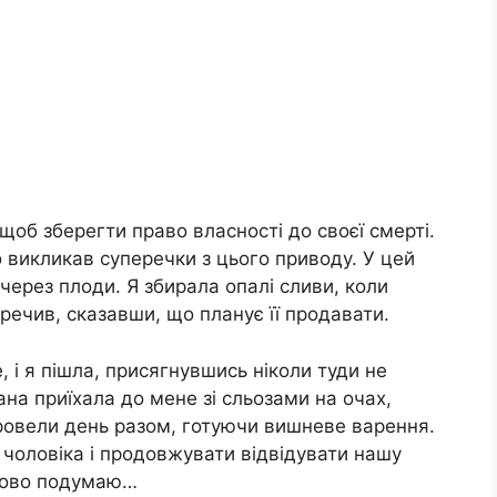
щоб зберегти право власності до своєї смерті.
то викликав суперечки з цього приводу. У цей
через плоди. Я збирала опалі сливи, коли
еречив, сказавши, що планує її продавати.
 і я пішла, присягнувшись ніколи туди не
на приїхала до мене зі сльозами на очах,
провели день разом, готуючи вишневе варення.
 чоловіка і продовжувати відвідувати нашу
язково подумаю…