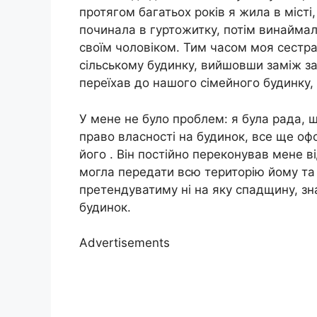
протягом багатьох років я жила в місті
починала в гуртожитку, потім винаймал
своїм чоловіком. Тим часом моя сестр
сільському будинку, вийшовши заміж за 
переїхав до нашого сімейного будинку,
У мене не було проблем: я була рада, 
право власності на будинок, все ще офо
його . Він постійно переконував мене в
могла передати всю територію йому та 
претендуватиму ні на яку спадщину, зн
будинок.
Advertisements