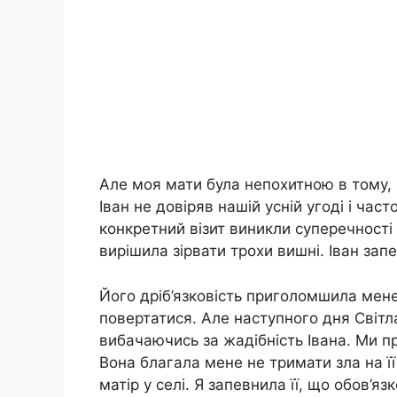
Але моя мати була непохитною в тому, 
Іван не довіряв нашій усній угоді і час
конкретний візит виникли суперечності 
вирішила зірвати трохи вишні. Іван зап
Його дріб’язковість приголомшила мене,
повертатися. Але наступного дня Світла
вибачаючись за жадібність Івана. Ми 
Вона благала мене не тримати зла на її
матір у селі. Я запевнила її, що обов’