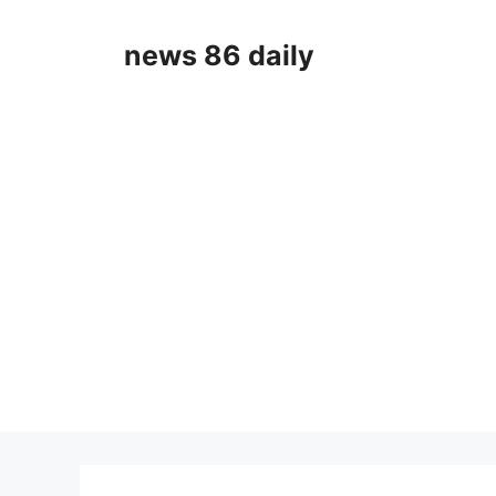
Skip
to
news 86 daily
content