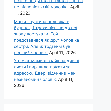
нею. Я не дихала і чекала, що на
це відповість мій чоловік..
April
11, 2026
Марія впустила чоловіка в
будинок, і трохи пізніше до неї
знову постукали. Той
представився як друг чоловіка
сестри. Але ж тоді ким був
перший чоловік.
April 11, 2026
У речах мами я знайшла див ні
листи і вирішила поїхати за
адресою. Двері відчинив мені
незнайомий чоловік.
April 11,
2026