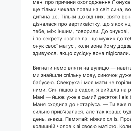
мені про причини охолодження її онука
ще тільки чекала появи на світ сина, в
дитина це. Тільки що від них, свято вон
дізналася про вертихвістку, що з кох н
тебе, між іншим, говорили. До онукові, в
і по секрету розповіла, що мужик до теб
онук своєї матусі, коли вона йому дод
здивуюся, якщо сусідку вона підіслали.
Вигнати немо вляти на вулицю — навіть
ми знайшли спільну мову, синочок дуже
бабусею. Свекруха і моя мати не горіли
ними. Син пішов в садок, я вийшла на 
Мані — йшов уже вісьмий десяток і вік 
Маня сходила до нотаріуса. — Ти вже п
сильно прив’язалася, але так краще бу
день, знаєш. Пам’ятай: ніяких сл із. Пр
колишній чоловік зі своєю матір’ю. Кол