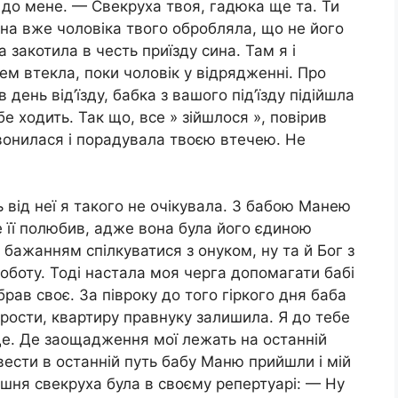
 до мене. — Свекруха твоя, гадюка ще та. Ти
она вже чоловіка твого обробляла, що не його
а закотила в честь приїзду сина. Там я і
цем втекла, поки чоловік у відрядженні. Про
 день від’їзду, бабка з вашого під’їзду підійшла
е ходить. Так що, все » зійшлося », повірив
звонилася і порадувала твоєю втечею. Не
 від неї я такого не очікувала. З бабою Манею
 її полюбив, адже вона була його єдиною
 бажанням спілкуватися з онуком, ну та й Бог з
роботу. Тоді настала моя черга допомагати бабі
брав своє. За півроку до того гіркого дня баба
рости, квартиру правнуку залишила. Я до тебе
де. Де заощадження мої лежать на останній
овести в останній путь бабу Маню прийшли і мій
ишня свекруха була в своєму репертуарі: — Ну