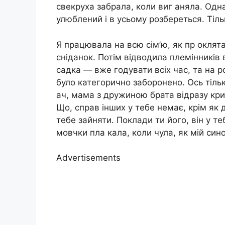
свекруха забрала, коли виг аняла. Одна
улюблений і в усьому розбереться. Тіль
Я працювала на всю сім’ю, як пр оклята
сніданок. Потім відводила племінників 
садка — вже годувати всіх час, та на р
було категорично заборонено. Ось тільк
ач, мама з дружиною брата відразу кри
Що, справ інших у тебе немає, крім як 
тебе зайняти. Поклади ти його, він у те
мовчки пла кала, коли чула, як мій син
Advertisements