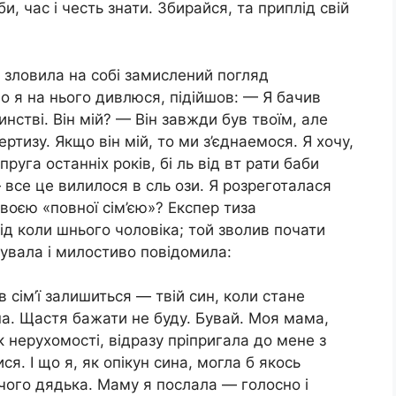
, час і честь знати. Збирайся, та приплід свій
Я зловила на собі замислений погляд
о я на нього дивлюся, підійшов: — Я бачив
инстві. Він мій? — Він завжди був твоїм, але
ртизу. Якщо він мій, то ми з’єднаемося. Я хочу,
руга останніх років, бі ль від вт рати баби
 все це вилилося в сль ози. Я розреготалася
 своєю «повної сім’єю»? Експер тиза
ід коли шнього чоловіка; той зволив почати
увала і милостиво повідомила:
в сім’ї залишиться — твій син, коли стане
на. Щастя бажати не буду. Бувай. Моя мама,
к нерухомості, відразу пріпригала до мене з
я. І що я, як опікун сина, могла б якось
чого дядька. Маму я послала — голосно і