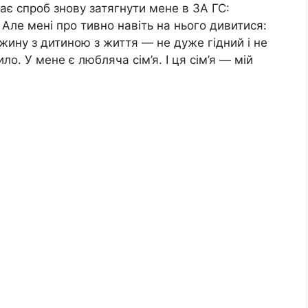
ає спроб знову затягнути мене в ЗА ГС:
 Але мені про тивно навіть на нього дивитися:
ужину з дитиною з життя — не дуже гідний і не
о. У мене є любляча сім’я. І ця сім’я — мій