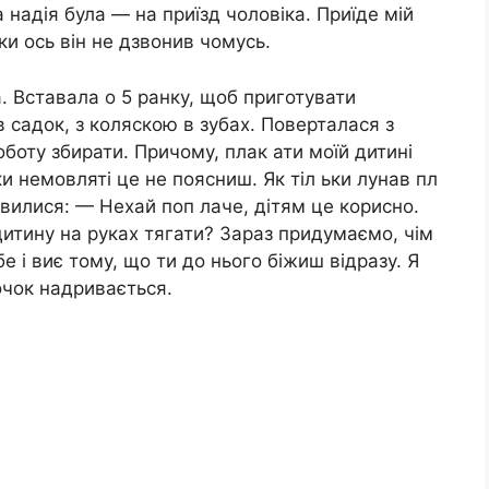
 надія була — на приїзд чоловіка. Приїде мій
ки ось він не дзвонив чомусь.
. Вставала о 5 ранку, щоб приготувати
в садок, з коляскою в зубах. Поверталася з
оботу збирати. Причому, плак ати моїй дитині
и немовляті це не поясниш. Як тіл ьки лунав пл
вилися: — Нехай поп лаче, дітям це корисно.
дитину на руках тягати? Зараз придумаємо, чім
бе і виє тому, що ти до нього біжиш відразу. Я
очок надривається.