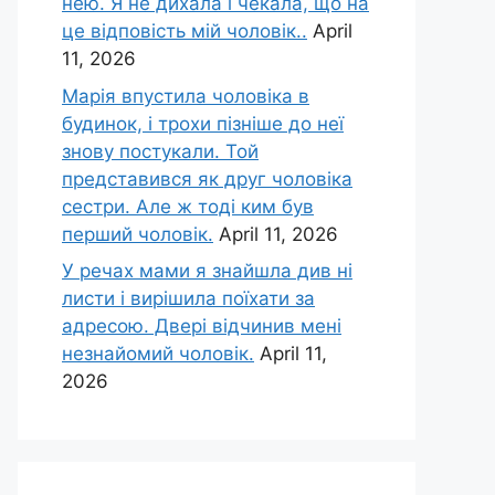
нею. Я не дихала і чекала, що на
це відповість мій чоловік..
April
11, 2026
Марія впустила чоловіка в
будинок, і трохи пізніше до неї
знову постукали. Той
представився як друг чоловіка
сестри. Але ж тоді ким був
перший чоловік.
April 11, 2026
У речах мами я знайшла див ні
листи і вирішила поїхати за
адресою. Двері відчинив мені
незнайомий чоловік.
April 11,
2026