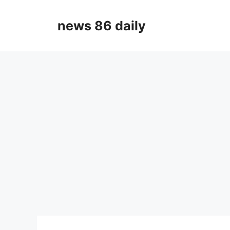
Skip
to
news 86 daily
content