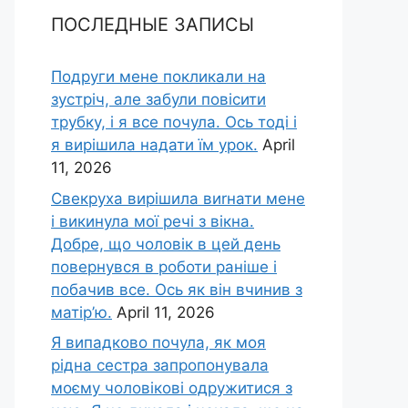
ПОСЛЕДНЫЕ ЗАПИСЫ
Подруги мене покликали на
зустріч, але забули повісити
трубку, і я все почула. Ось тоді і
я вирішила надати їм урок.
April
11, 2026
Свекруха вирішила виrнати мене
і викинула мої речі з вікна.
Добре, що чоловік в цей день
повернувся в роботи раніше і
побачив все. Ось як він вчинив з
матір’ю.
April 11, 2026
Я випадково почула, як моя
рідна сестра запропонувала
моєму чоловікові одружитися з