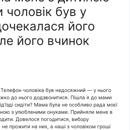
и чоловік був у
дочекалася його
ле його вчинок
…
. Телефон чоловіка був недосяжний — у нього
важко до нього додзвонитися. Пішла я до мами
під’їзді сидіти? Мама була не особливо рада моєї
жиною з улюбленими онуками. Прийняли мене в
одити. Довелося погодитися, вибору
, не прожити на них, а наші з чоловіком гроші