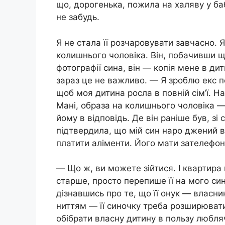
що, дорогенька, пожила на халяву у баби
не забудь.
Я не стала її розчаровувати завчасно. 
колишнього чоловіка. Він, побачивши щ
фотографії сина, він — копія мене в дит
зараз це не важливо. — Я зроблю екс пе
щоб моя дитина росла в повній сім’ї. Нап
Мані, образа на колишнього чоловіка —
йому в відповідь. Де він раніше був, зі
підтвердила, що мій син наро джений в
платити аліменти. Його мати зателефон
— Що ж, ви можете зійтися. І квартира 
старше, просто перепише її на мого си
дізнавшись про те, що її онук — власни
ниттям — її синочку треба розширюватис
обібрати власну дитину в пользу любля