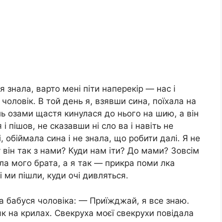
я знала, варто мені піти наперекір — нас і
 чоловік. В той день я, взявши сина, поїхала на
сль озами щастя кинулася до нього на шию, а він
і пішов, не сказавши ні сло ва і навіть не
, обіймала сина і не знала, що робити далі. Я не
 він так з нами? Куди нам іти? До мами? Зовсім
а мого брата, а я так — прикра поми лка
і ми пішли, куди очі дивляться.
а бабуся чоловіка: — Приїжджай, я все знаю.
як на крилах. Свекруха моєї свекрухи повідала