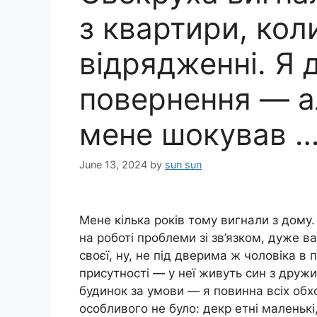
з квартири, кол
відрядженні. Я 
повернення — а
мене шокyвав 
June 13, 2024
by
sun sun
Мене кілька років тому вигнали з дому
на роботі проблеми зі зв’язком, дуже 
своєї, ну, не під дверима ж чоловіка в 
присутності — у неї живуть син з дру
будинок за умови — я повинна всіх обх
особливого не було: декр етні маленькі