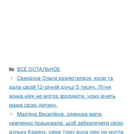
Categories
ВСЕ ОСТАЛЬНОЕ
Свекруха Ольги розлютилася, коли та
дала своїй 12-річній дочці 5 тисяч. Літня
жінка ніяк не могла зрозуміти, чому вчить
мама свою дитину.
Мар’яна Василівна, одинока мати,
невпинно працювала, щоб забезпечити свою
доньку Карину, саме тому вона ніяк не могла