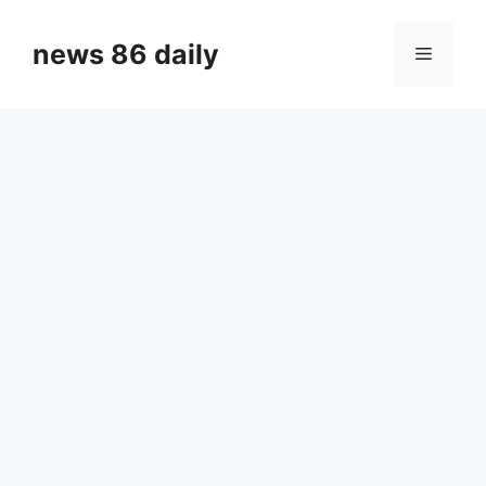
Skip
to
news 86 daily
Menu
content