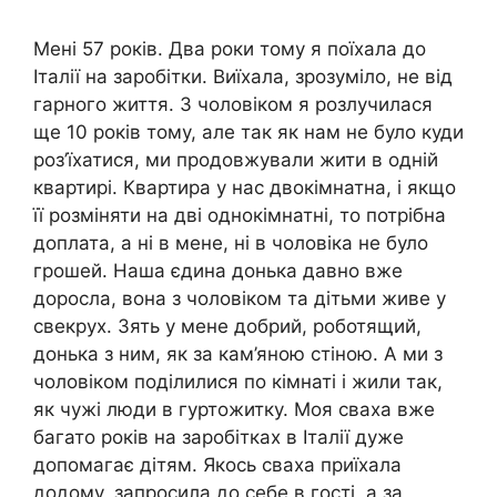
Мені 57 років. Два роки тому я поїхала до
Італії на заробітки. Виїхала, зрозуміло, не від
гарного життя. З чоловіком я розлучилася
ще 10 років тому, але так як нам не було куди
роз’їхатися, ми продовжували жити в одній
квартирі. Квартира у нас двокімнатна, і якщо
її розміняти на дві однокімнатні, то потрібна
доплата, а ні в мене, ні в чоловіка не було
грошей. Наша єдина донька давно вже
доросла, вона з чоловіком та дітьми живе у
свекрух. Зять у мене добрий, роботящий,
донька з ним, як за кам’яною стіною. А ми з
чоловіком поділилися по кімнаті і жили так,
як чужі люди в гуртожитку. Моя сваха вже
багато років на заробітках в Італії дуже
допомагає дітям. Якось сваха приїхала
додому, запросила до себе в гості, а за