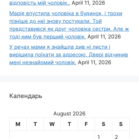
відповість мій чоловік..
April 11, 2026
Марія впустила чоловіка в будинок, і трохи
пізніше до неї знову постукали. Той
представився як друг чоловіка сестри. Але ж
тоді ким був перший чоловік.
April 11, 2026
У речах мами я знайшла див ні листи і
вирішила поїхати за адресою. Двері відчинив
мені незнайомий чоловік.
April 11, 2026
Календарь
August 2026
M
T
W
T
F
S
S
1
2