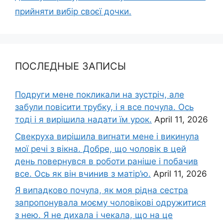
прийняти вибір своєї дочки.
ПОСЛЕДНЫЕ ЗАПИСЫ
Подруги мене покликали на зустріч, але
забули повісити трубку, і я все почула. Ось
тоді і я вирішила надати їм урок.
April 11, 2026
Свекруха вирішила виrнати мене і викинула
мої речі з вікна. Добре, що чоловік в цей
день повернувся в роботи раніше і побачив
все. Ось як він вчинив з матір’ю.
April 11, 2026
Я випадково почула, як моя рідна сестра
запропонувала моєму чоловікові одружитися
з нею. Я не дихала і чекала, що на це