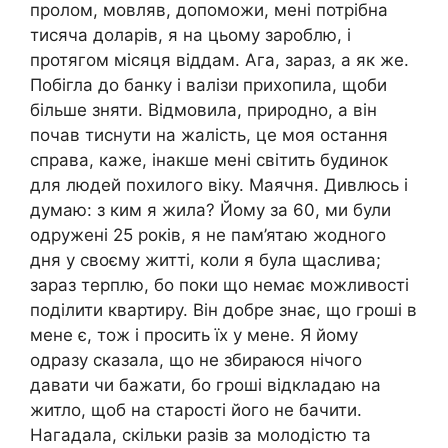
пролом, мовляв, допоможи, мені потрібна
тисяча доларів, я на цьому зароблю, і
протягом місяця віддам. Ага, зараз, а як же.
Побігла до банку і валізи прихопила, щоби
більше зняти. Відмовила, природно, а він
почав тиснути на жалість, це моя остання
справа, каже, інакше мені світить будинок
для людей похилого віку. Маячня. Дивлюсь і
думаю: з ким я жила? Йому за 60, ми були
одружені 25 років, я не пам’ятаю жодного
дня у своєму житті, коли я була щаслива;
зараз терплю, бо поки що немає можливості
поділити квартиру. Він добре знає, що гроші в
мене є, тож і просить їх у мене. Я йому
одразу сказала, що не збираюся нічого
давати чи бажати, бо гроші відкладаю на
житло, щоб на старості його не бачити.
Нагадала, скільки разів за молодістю та