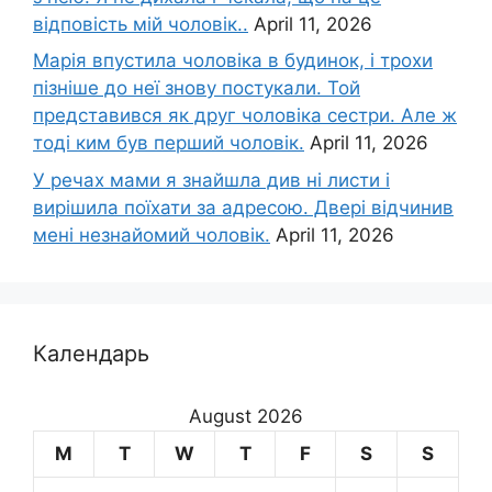
відповість мій чоловік..
April 11, 2026
Марія впустила чоловіка в будинок, і трохи
пізніше до неї знову постукали. Той
представився як друг чоловіка сестри. Але ж
тоді ким був перший чоловік.
April 11, 2026
У речах мами я знайшла див ні листи і
вирішила поїхати за адресою. Двері відчинив
мені незнайомий чоловік.
April 11, 2026
Календарь
August 2026
M
T
W
T
F
S
S