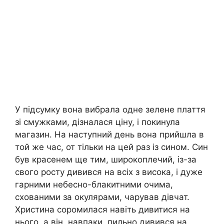
У підсумку вона вибрала одне зелене плаття
зі смужками, дізналася ціну, і покинула
магазин. На наступний день вона прийшла в
той же час, от тільки на цей раз із сином. Син
був красенем ще тим, широкоплечий, із-за
свого росту дивився на всіх з висока, і дуже
гарними небесно-блакитними очима,
схованими за окулярами, чарував дівчат.
Христина соромилася навіть дивитися на
нього, а він, навпаки, пильно дивився на