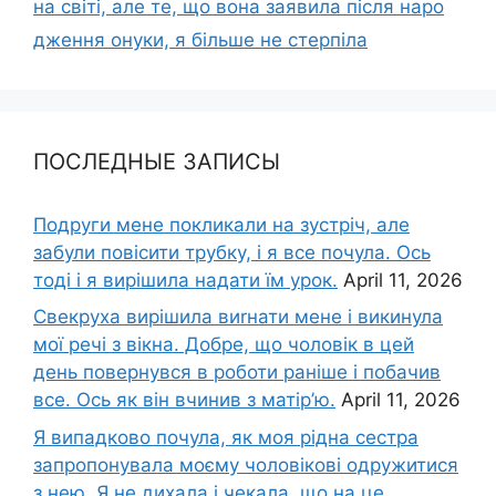
на світі, але те, що вона заявила після наро
дження онуки, я більше не стеpпіла
ПОСЛЕДНЫЕ ЗАПИСЫ
Подруги мене покликали на зустріч, але
забули повісити трубку, і я все почула. Ось
тоді і я вирішила надати їм урок.
April 11, 2026
Свекруха вирішила виrнати мене і викинула
мої речі з вікна. Добре, що чоловік в цей
день повернувся в роботи раніше і побачив
все. Ось як він вчинив з матір’ю.
April 11, 2026
Я випадково почула, як моя рідна сестра
запропонувала моєму чоловікові одружитися
з нею. Я не дихала і чекала, що на це