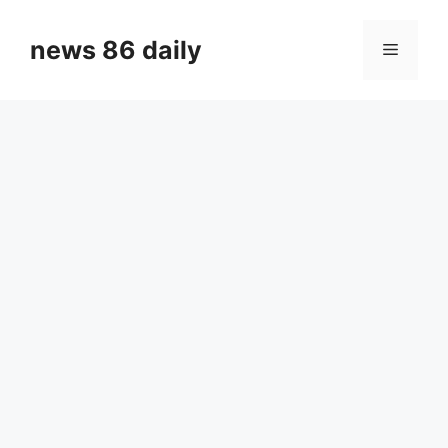
Skip
to
news 86 daily
Menu
content