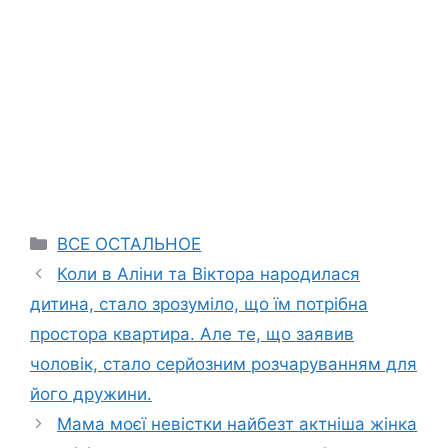
Categories
ВСЕ ОСТАЛЬНОЕ
Коли в Аліни та Віктора народилася
дитина, стало зрозуміло, що їм потрібна
простора квартира. Але те, що заявив
чоловік, стало серйозним розчаруванням для
його дружини.
Мама моєї невістки найбезт актніша жінка