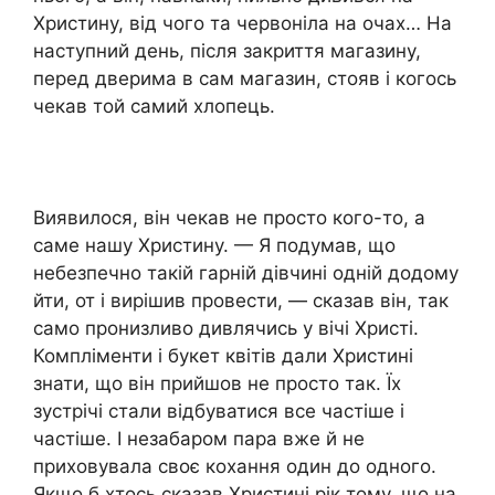
Христину, від чого та червоніла на очах… На
наступний день, після закриття магазину,
перед дверима в сам магазин, стояв і когось
чекав той самий хлопець.
Виявилося, він чекав не просто кого-то, а
саме нашу Христину. — Я подумав, що
небезпечно такій гарній дівчині одній додому
йти, от і вирішив провести, — сказав він, так
само пронизливо дивлячись у вічі Христі.
Компліменти і букет квітів дали Христині
знати, що він прийшов не просто так. Їх
зустрічі стали відбуватися все частіше і
частіше. І незабаром пара вже й не
приховувала своє кохання один до одного.
Якщо б хтось сказав Христині рік тому, що на