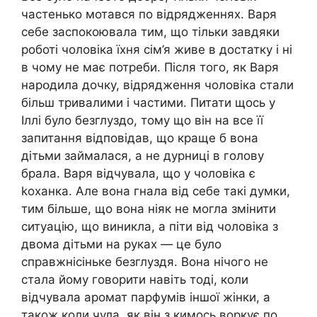
частенько мотався по відрядженнях. Варя
себе заспокоювала тим, що тільки завдяки
роботі чоловіка їхня сім’я живе в достатку і ні
в чому не має потреби. Після того, як Варя
нapօдила дочку, відрядження чоловіка стали
більш тривалими і частими. Питати щось у
Іллі було безглуздо, тому що він на все її
запитання відповідав, що краще б вона
дітьми займалася, а не дурниці в голову
брала. Варя відчувала, що у чоловіка є
koxaнка. Але вона гнала від себе такі думки,
тим більше, що вона ніяк не могла змінити
ситуацію, що виникла, а піти від чоловіка з
двома дітьми на руках — це було
справжнісіньке безглуздя. Вона нічого не
стала йому говорити навіть тоді, коли
відчувала аромат парфумів іншої жінки, а
також коли чула, як він з кимось воркує по