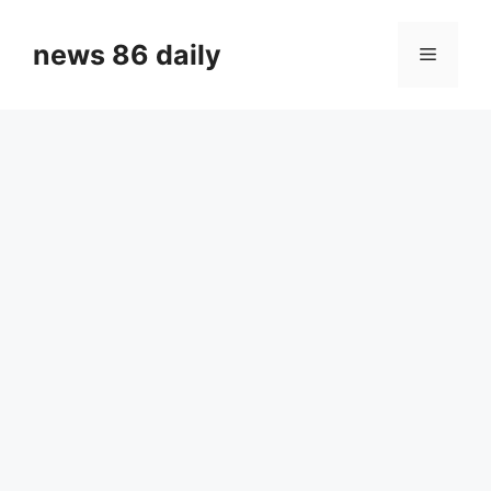
Skip
to
news 86 daily
Menu
content