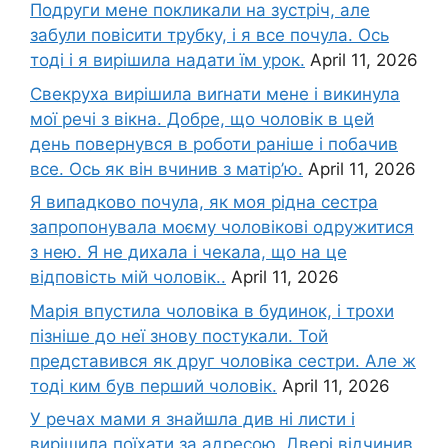
Подруги мене покликали на зустріч, але
забули повісити трубку, і я все почула. Ось
тоді і я вирішила надати їм урок.
April 11, 2026
Свекруха вирішила виrнати мене і викинула
мої речі з вікна. Добре, що чоловік в цей
день повернувся в роботи раніше і побачив
все. Ось як він вчинив з матір’ю.
April 11, 2026
Я випадково почула, як моя рідна сестра
запропонувала моєму чоловікові одружитися
з нею. Я не дихала і чекала, що на це
відповість мій чоловік..
April 11, 2026
Марія впустила чоловіка в будинок, і трохи
пізніше до неї знову постукали. Той
представився як друг чоловіка сестри. Але ж
тоді ким був перший чоловік.
April 11, 2026
У речах мами я знайшла див ні листи і
вирішила поїхати за адресою. Двері відчинив