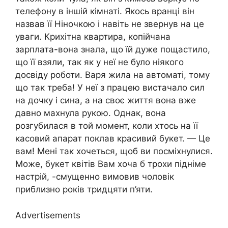
телефону в іншій кімнаті. Якось вранці він
назвав її Ніночкою і навіть не звернув на це
уваги. Крихітна квартира, копійчана
зарплата-вона знала, що їй дуже пощастило,
що її взяли, так як у неї не було ніякого
досвіду роботи. Варя жила на автоматі, тому
що так треба! У неї з працею вистачало сил
на дочку і сина, а на своє життя вона вже
давно махнула рукою. Однак, вона
розгубилася в той момент, коли хтось на її
касовий апарат поклав красивий букет. — Це
вам! Мені так хочеться, щоб ви посміхнулися.
Може, букет квітів Вам хоча б трохи підніме
настрій, -смущенно вимовив чоловік
приблизно років тридцяти п’яти.
Advertisements