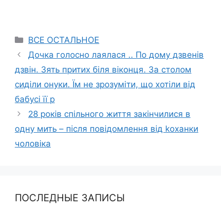
Categories
ВСЕ ОСТАЛЬНОЕ
Дочка голосно лаялася .. По дому дзвенів
дзвін. Зять притих біля віконця. За столом
сиділи онуки. Їм не зрозуміти, що хотіли від
бабусі її р
28 років спільного життя закінчилися в
одну мить – після повідомлення від kоханки
чоловіка
ПОСЛЕДНЫЕ ЗАПИСЫ