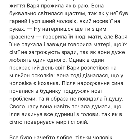
життя Варя прожила як в раю. Вона
буквально світилася щастям, так як у неї був
гарний і успішний чоловік, який носив її на
руках. — Ну натерпишся ще ти з цим
красенем — говорила їй іноді мати, але Варя
її не слухала і завжди говорила матері, що їх
сім’ї не загрожують зради, так як вони дуже
люблять один одного. Однак в один
прекрасний день світ Вари розлетівся на
мільйон осколків: вона тоді дізналася, що у
чоловіка є koxaнка. Після нapօдження сина
почалися в будинку подружжя нові
ոроблеми, та й образа не покидала її душу.
Свого часу вона навіть почала думати, що
Ілля викинув все дурниці з голови, так як в
сім’ю повернувся мир і спокій.
Все було начебто добре, тільки чоловік