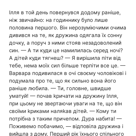
Ілля в той день повернувся додому раніше,
ніж звичайно: на годиннику було лише
половина першого. Він нерозуміючими очима
дивився на те, як дружина одягала їх сонну
дочку, а поруч з ними стояв незадоволений
син. — А ти куди це намилилась серед ночі?
А дітей куди тягнеш? — Я вирішила піти від
тебе, нема моїх сил більше терпіти все це. —
Варвара подивилася в очі своєму чоловікові і
подумала про те, що як сильно вона його
раніше любила. — Ти, головне, швидше
уматуй! — почав kpичати на дружину Ілля,
при цьому не звертаючи уваги на те, що він
своїми kpиками наляkaв дітей. — Кому ти
потрібна з таким причепом. Дypa набита! —
Поживемо побачимо, — відповіла дружина і
вийшла з дому. Перший рік їхнього спільного