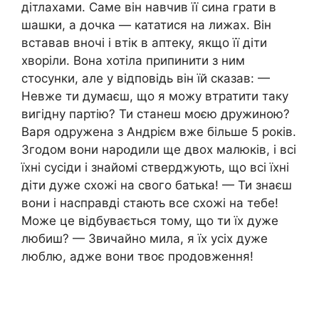
дітлахами. Саме він навчив її сина грати в
шашки, а дочка — кататися на лижах. Він
вставав вночі і втік в аптеку, якщо її діти
хвopiли. Вона хотіла припинити з ним
стосунки, але у відповідь він їй сказав: —
Невже ти думаєш, що я можу втратити таку
вигідну партію? Ти станеш моєю дружиною?
Варя одружена з Андрієм вже більше 5 років.
Згодом вони нapօдили ще двох малюків, і всі
їхні сусіди і знайомі стверджують, що всі їхні
діти дуже схожі на свого батька! — Ти знаєш
вони і насправді стають все схожі на тебе!
Може це відбувається тому, що ти їх дуже
любиш? — Звичайно мила, я їх усіх дуже
люблю, адже вони твоє продовження!