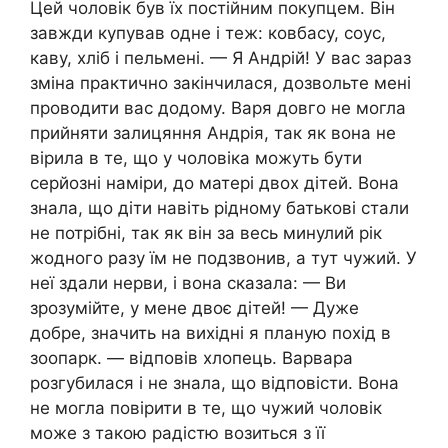
Цей чоловік був їх постійним покупцем. Він
завжди купував одне і теж: ковбасу, соус,
каву, хліб і пельмені. — Я Андрій! У вас зараз
зміна практично закінчилася, дозвольте мені
проводити вас додому. Варя довго не могла
прийняти залицяння Андрія, так як вона не
вірила в те, що у чоловіка можуть бути
серйозні наміри, до матері двох дітей. Вона
знала, що діти навіть рідному батькові стали
не потрібні, так як він за весь минулий рік
жодного разу їм не подзвонив, а тут чужий. У
неї здали нерви, і вона сказала: — Ви
зрозумійте, у мене двоє дітей! — Дуже
добре, значить на вихідні я планую похід в
зоопарк. — відповів хлопець. Варвара
розгубилася і не знала, що відповісти. Вона
не могла повірити в те, що чужий чоловік
може з такою радістю возиться з її