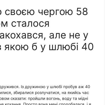
 своєю чергою 58
ом сталося
акохався, але не у
 якою б у шлюбі 40
я одружився. Із дружиною у шлюбі пробув аж 40
илися, збиралися розлучатися, на якийсь час
овом сказати: пройшли вогонь, воду та мідні
е кохання. Просто вона мені сподобалася, і я