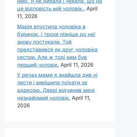
нею. Я не дихала і чекала, що на
це відповість мій чоловік..
April
11, 2026
Марія впустила чоловіка в
будинок, і трохи пізніше до неї
знову постукали. Той
представився як друг чоловіка
сестри. Але ж тоді ким був
перший чоловік.
April 11, 2026
У речах мами я знайшла див ні
листи і вирішила поїхати за
адресою. Двері відчинив мені
незнайомий чоловік.
April 11,
2026