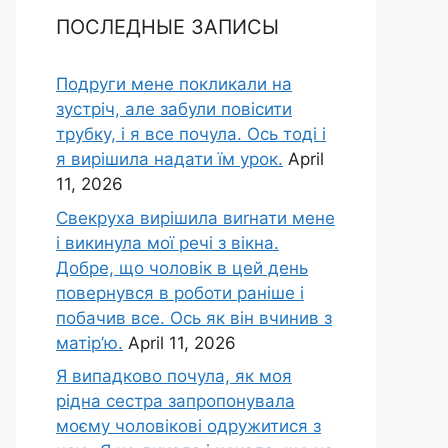
ПОСЛЕДНЫЕ ЗАПИСЫ
Подруги мене покликали на
зустріч, але забули повісити
трубку, і я все почула. Ось тоді і
я вирішила надати їм урок.
April
11, 2026
Свекруха вирішила виrнати мене
і викинула мої речі з вікна.
Добре, що чоловік в цей день
повернувся в роботи раніше і
побачив все. Ось як він вчинив з
матір’ю.
April 11, 2026
Я випадково почула, як моя
рідна сестра запропонувала
моєму чоловікові одружитися з