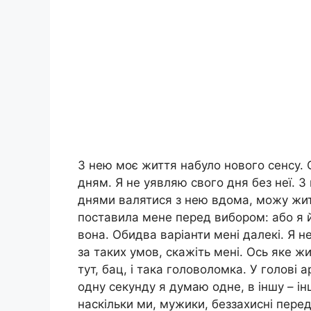
З нею моє життя набуло нового сенсу. 
дням. Я не уявляю свого дня без неї. 
днями валятися з нею вдома, можу жит
поставила мене перед вибором: або я й
вона. Обидва варіанти мені далекі. Я н
за таких умов, скажіть мені. Ось яке жи
тут, бац, і така головоломка. У голові а
одну секунду я думаю одне, в іншу – і
наскільки ми, мужики, беззахисні пере