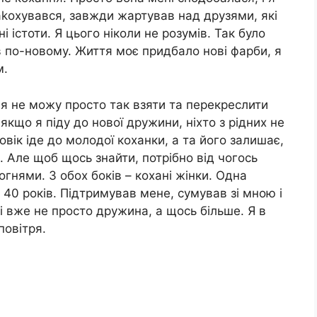
 заkохувався, завжди жартував над друзями, які
і істоти. Я цього ніколи не розумів. Так було
жив по-новому. Життя моє придбало нові фарби, я
м.
е я не можу просто так взяти та перекреслити
якщо я піду до нової дружини, ніхто з рідних не
ловік іде до молодої коханки, а та його залишає,
а. Але щоб щось знайти, потрібно від чогось
гнями. З обох боків – кохані жінки. Одна
 40 років. Підтримував мене, сумував зі мною і
 вже не просто дружина, а щось більше. Я в
повітря.