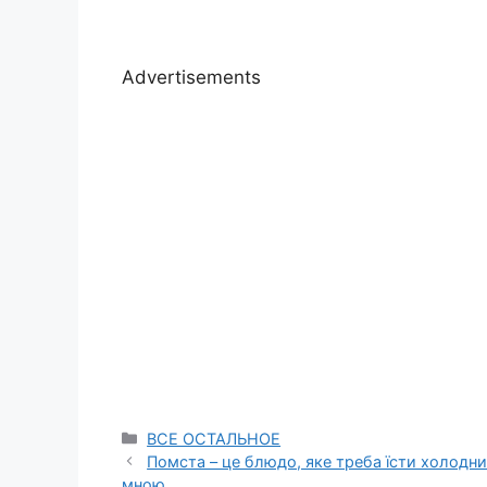
Advertisements
Categories
ВСЕ ОСТАЛЬНОЕ
Помста – це блюдо, яке треба їсти холодни
мною.