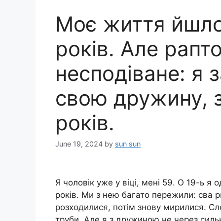
Моє життя йшло
років. Але рапт
несподіване: я з
свою дружину, з
років.
June 19, 2024
by
sun sun
Я чоловік уже у віці, мені 59. О 19-ь 
років. Ми з нею багато пережили: сва р
розходилися, потім знову мирилися. Сл
труби. Але я з дружиною не через сильн