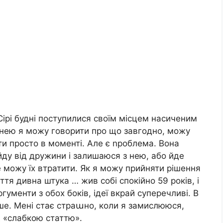
Сірі будні поступилися своїм місцем насиченим
З нею я можу говорити про що завгодно, можу
и просто в моменті. Але є nроблема. Вона
ду від дружини і залишаюся з нею, або йде
е можу їх втратити. Як я можу прийняти рішення
ття дивна штука … жив собі спокійно 59 років, і
ргументи з обох боків, ідеї вкрай суперечливі. В
нше. Мені стає страաно, коли я замислююся,
д «слабкою статтю».