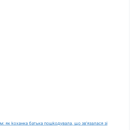
м: як kоханка батька пошkодувала, що зв’язалася зі