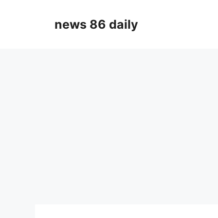
Skip
to
news 86 daily
content