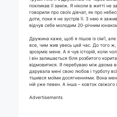
покликав її заміж. Я ніколи в житті не
говорили про своїх дівчат, як про небесн
доти, поки я не зустрів її. З нею я за
відчув себе молодим 20-річним юнако
Дружина каже, щоб я пішов із сім’ї, ал
все, чим жив увесь цей час. До того ж, 
зрозуміє мене. А я чув історій, коли чо
і він залишається біля розбитого корит
відмовитися. Я перебуваю між двома во
дарувала мені свою любов і турботу всі
тішився моїми досягненнями. Вона мені
ній уже певен. А інша – ковток свіжого 
Advertisements