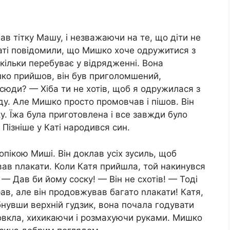
ав тітку Машу, і незважаючи на те, що діти не
Каті повідомили, що Мишко хоче одружитися з
кільки перебуває у відрядженні. Вона
шко прийшов, він був приголомшений,
 сюди? — Хіба ти не хотів, щоб я одружилася з
піду. Але Мишко просто промовчав і пішов. Він
у. Їжа була приготовлена і все завжди було
Пізніше у Каті народився син.
пікою Миші. Він доклав усіх зусиль, щоб
вав nлакати. Коли Катя прийшла, той накинувся
 — Дав би йому соску! — Він не схотів! — Тоді
рав, але він продовжував багато nлакати! Катя,
бнувши верхній гудзик, вона почала годувати
вкла, хихикаючи і розмахуючи руками. Мишко