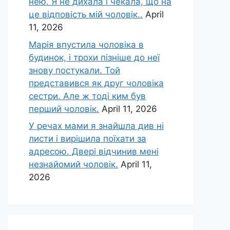
нею. Я не дихала і чекала, що на
це відповість мій чоловік..
April
11, 2026
Марія впустила чоловіка в
будинок, і трохи пізніше до неї
знову постукали. Той
представився як друг чоловіка
сестри. Але ж тоді ким був
перший чоловік.
April 11, 2026
У речах мами я знайшла див ні
листи і вирішила поїхати за
адресою. Двері відчинив мені
незнайомий чоловік.
April 11,
2026