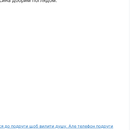
 сина добрим поглядом.
лася до подруги щоб вилити душу. Але телефон подруги