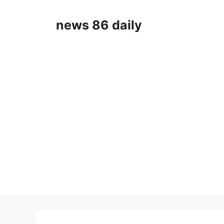
Skip
to
news 86 daily
content