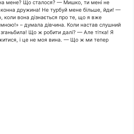
 на мене? Що сталося? — Мишко, ти мені не
законна дружина! Не турбуй мене більше, йди! —
ю, коли вона дізнається про те, що я вже
і мною!» – думала дівчина. Коли настав слушний
 зrаньбила! Що ж робити далі? — Але тітка! Я
житися, і це не моя вина. — Що ж ми тепер