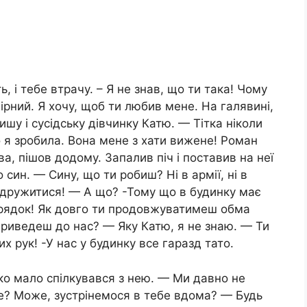
ь, і тебе втрачу. – Я не знав, що ти така! Чому
ірний. Я хочу, щоб ти любив мене. На галявині,
шу і сусідську дівчинку Катю. — Тітка ніколи
о я зробила. Вона мене з хати вижене! Роман
ва, пішов додому. Запалив піч і поставив на неї
син. — Сину, що ти робиш? Ні в армії, ні в
одружитися! — А що? -Тому що в будинку має
порядок! Як довго ти продовжуватимеш обма
приведеш до нас? — Яку Катю, я не знаю. — Ти
х рук! -У нас у будинку все гаразд тато.
шко мало спілкувався з нею. — Ми давно не
е? Може, зустрінемося в тебе вдома? — Будь