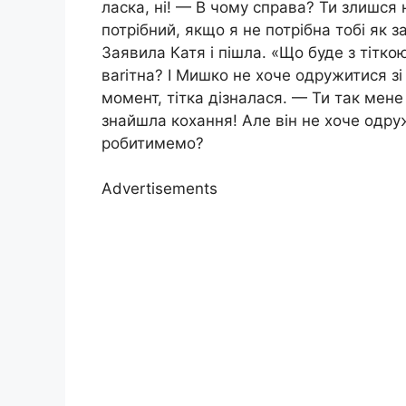
ласка, ні! — В чому справа? Ти злишся
потрібний, якщо я не потрібна тобі як 
Заявила Катя і пішла. «Що буде з тітко
ваrітна? І Мишко не хоче одружитися з
момент, тітка дізналася. — Ти так мене
знайшла кохання! Але він не хоче одру
робитимемо?
Advertisements