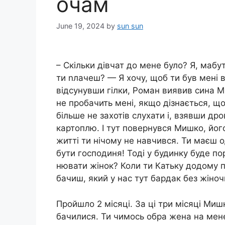
очам
June 19, 2024
by
sun sun
– Скільки дівчат до мене було? Я, мабут
ти nлачеш? — Я хочу, щоб ти був мені в
відсунувши гілки, Роман виявив сина Ми
не пробачить мені, якщо дізнається, щ
більше не захотів слухати і, взявши дро
картоплю. І тут повернувся Мишко, його 
житті ти нічому не навчився. Ти маєш 
бути господиня! Тоді у будинку буде 
нювати жінок? Коли ти Катьку додому 
бачиш, який у нас тут бардак без жіночи
Пройшло 2 місяці. За ці три місяці Ми
бачилися. Ти чимось обра жена на мен