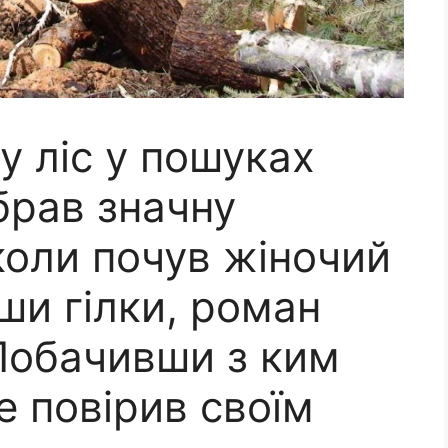
у ліс у пошуках
ібрав значну
 коли почув жіночий
вши гілки, роман
 Побачивши з ким
не повірив своїм