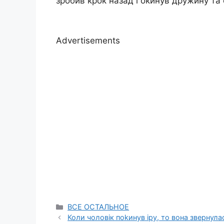
зробив крок назад і окинув дружину та
Advertisements
Categories
ВСЕ ОСТАЛЬНОЕ
Коли чоловік поkинув іру, то вона зверну