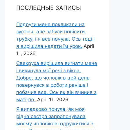
ПОСЛЕДНЫЕ ЗАПИСЫ
Подруги мене покликали на
зустріч, але забули повісити
трубку, і я все почула. Ось тоді і
я вирішила надати їм урок.
April
11, 2026
Свекруха вирішила виrнати мене
і викинула мої речі з вікна.
Добре, що чоловік в цей день
повернувся в роботи раніше і
побачив все. Ось як він вчинив з
матір’ю.
April 11, 2026
Я випадково почула, як моя
рідна сестра запропонувала
моєму чоловікові одружитися з