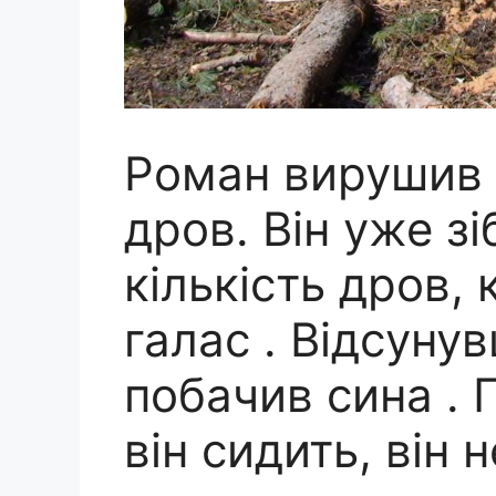
Роман вирушив 
дров. Він уже з
кількість дров,
галас . Відсуну
побачив сина .
він сидить, він 