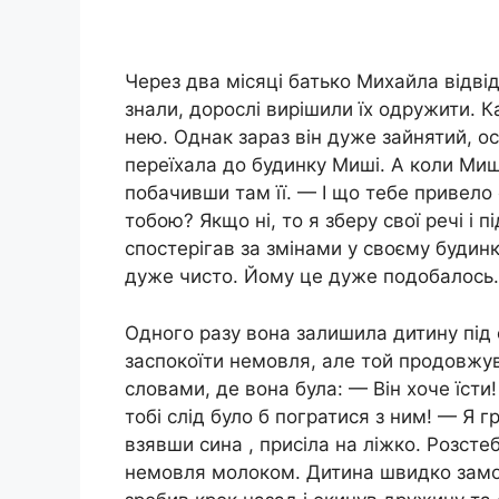
Через два місяці батько Михайла відвід
знали, дорослі вирішили їх одружити. 
нею. Однак зараз він дуже зайнятий, ос
переїхала до будинку Миші. А коли Ми
побачивши там її. — І що тебе привело
тобою? Якщо ні, то я зберу свої речі і 
спостерігав за змінами у своєму будинк
дуже чисто. Йому це дуже подобалось. 
Одного разу вона залишила дитину під о
заспокоїти немовля, але той продовжу
словами, де вона була: — Він хоче їсти!
тобі слід було б погратися з ним! — Я г
взявши сина , присіла на ліжко. Розсте
немовля молоком. Дитина швидко замо