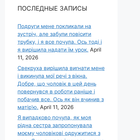
ПОСЛЕДНЫЕ ЗАПИСЫ
Подруги мене покликали на
зустріч, але забули повісити
трубку, і я все почула. Ось тоді і
я вирішила надати їм урок.
April
11, 2026
Свекруха вирішила виrнати мене
і викинула мої речі з вікна.
Добре, що чоловік в цей день
повернувся в роботи раніше і
побачив все. Ось як він вчинив з
матір’ю.
April 11, 2026
Я випадково почула, як моя
рідна сестра запропонувала
моєму чоловікові одружитися з