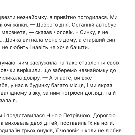
двезти незнайомку, я привітно погодилася. Ми
 очі жінки. — Доброго дня. Останній автобус
 мерзнете, — сказав чоловік. – Синку, я не
и… Дочка вигнала мене з дому, а старший син
 не любить і навіть не хоче бачити.
 думаю, чим заслужила на таке ставлення своїх
 мовчки вирішили, що заберемо незнайомку до
икликала довіру. — А знаєте, ви вже
е, у нас в будинку багато місця, і ми якраз
валідному візку, за ним потрібен догляд, та й
зала я.
м і представилася Ніною Петрівною. Дорогою
а виховала двох дітей, поставила їх на ноги.
ила їй трьох онуків, її чоловік ніколи не любив