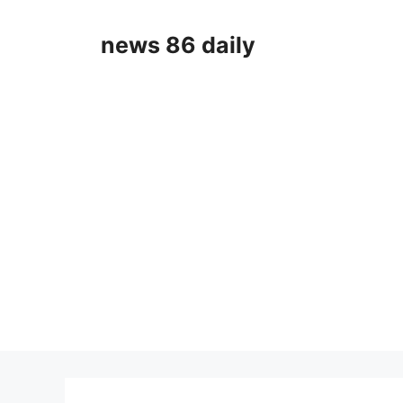
Skip
to
news 86 daily
content