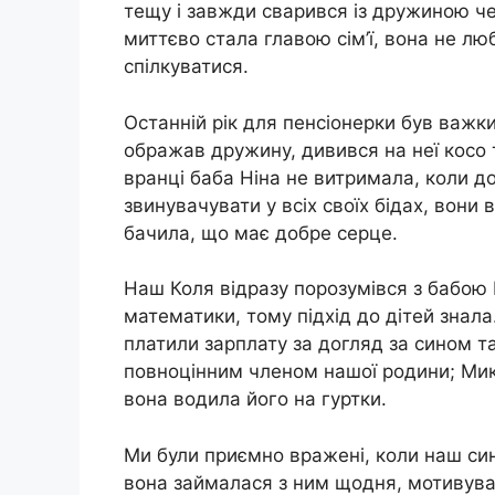
тещу і завжди сварився із дружиною чер
миттєво стала главою сім’ї, вона не л
спілкуватися.
Останній рік для пенсіонерки був важким
ображав дружину, дивився на неї косо т
вранці баба Ніна не витримала, коли до
звинувачувати у всіх своїх бідах, вони 
бачила, що має добре серце.
Наш Коля відразу порозумівся з бабою
математики, тому підхід до дітей знала
платили зарплату за догляд за сином та
повноцінним членом нашої родини; Мико
вона водила його на гуртки.
Ми були приємно вражені, коли наш сино
вона займалася з ним щодня, мотивувал