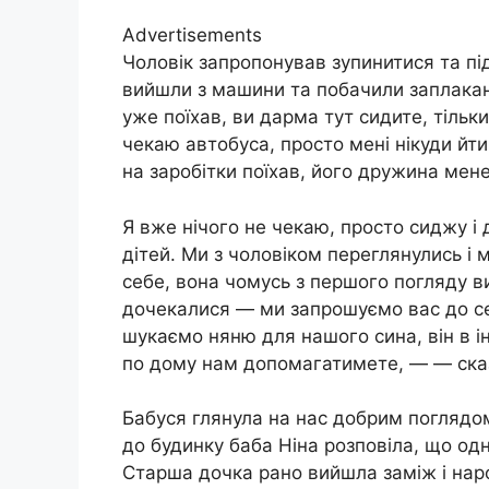
Advertisements
Чоловік запропонував зупинитися та пі
вийшли з машини та побачили заплакані
уже поїхав, ви дарма тут сидите, тільки
чекаю автобуса, просто мені нікуди йт
на заробітки поїхав, його дружина мене
Я вже нічого не чекаю, просто сиджу і
дітей. Ми з чоловіком переглянулись і
себе, вона чомусь з першого погляду в
дочекалися — ми запрошуємо вас до себ
шукаємо няню для нашого сина, він в ін
по дому нам допомагатимете, — — ска
Бабуся глянула на нас добрим поглядо
до будинку баба Ніна розповіла, що одн
Старша дочка рано вийшла заміж і народ