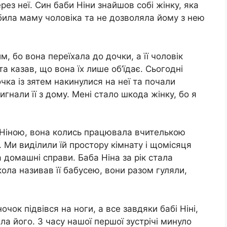
ез неї. Син баби Ніни знайшов собі жінку, яка
юбила маму чоловіка та не дозволяла йому з нею
, бо вона переїхала до дочки, а її чоловік
а казав, що вона їх лише об’їдає. Сьогодні
чка із зятем накинулися на неї та почали
вигнали її з дому. Мені стало шкода жінку, бо я
 Ніною, вона колись працювала вчителькою
. Ми виділили їй простору кімнату і щомісяця
 домашні справи. Баба Ніна за рік стала
ла називав її бабусею, вони разом гуляли,
чок підвівся на ноги, а все завдяки бабі Ніні,
а його. З часу нашої першої зустрічі минуло