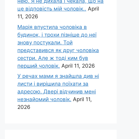
нею. Я не дихала і чекала, що на
це відповість мій чоловік..
April
11, 2026
Марія впустила чоловіка в
будинок, і трохи пізніше до неї
знову постукали. Той
представився як друг чоловіка
сестри. Але ж тоді ким був
перший чоловік.
April 11, 2026
У речах мами я знайшла див ні
листи і вирішила поїхати за
адресою. Двері відчинив мені
незнайомий чоловік.
April 11,
2026