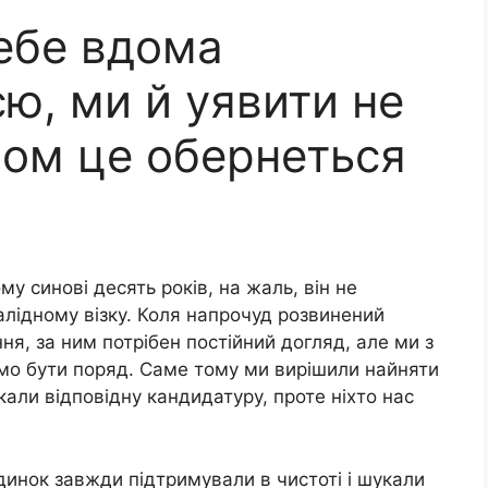
ебе вдома
ю, ми й уявити не
вом це обернеться
му синові десять років, на жаль, він не
алідному візку. Коля напрочуд розвинений
ня, за ним потрібен постійний догляд, але ми з
мо бути поряд. Саме тому ми вирішили найняти
али відповідну кандидатуру, проте ніхто нас
инок завжди підтримували в чистоті і шукали