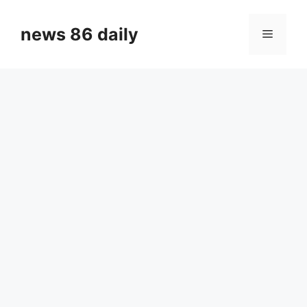
Skip
to
news 86 daily
Menu
content