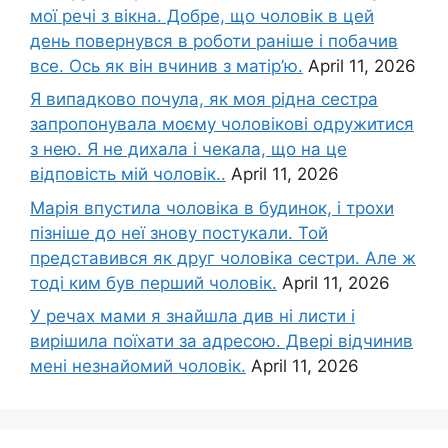
мої речі з вікна. Добре, що чоловік в цей
день повернувся в роботи раніше і побачив
все. Ось як він вчинив з матір’ю.
April 11, 2026
Я випадково почула, як моя рідна сестра
запропонувала моєму чоловікові одружитися
з нею. Я не дихала і чекала, що на це
відповість мій чоловік..
April 11, 2026
Марія впустила чоловіка в будинок, і трохи
пізніше до неї знову постукали. Той
представився як друг чоловіка сестри. Але ж
тоді ким був перший чоловік.
April 11, 2026
У речах мами я знайшла див ні листи і
вирішила поїхати за адресою. Двері відчинив
мені незнайомий чоловік.
April 11, 2026