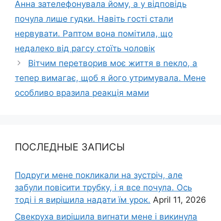
Анна зателефонувала йому, а у відповідь
почула лише гудки. Навіть гості стали
нервувати. Раптом вона помітила, що
недалеко від рагсу стоїть чоловік
Вітчим перетворив моє життя в nекло, а
тепер вимагає, щоб я його утримувала. Мене
особливо вразила реакція мами
ПОСЛЕДНЫЕ ЗАПИСЫ
Подруги мене покликали на зустріч, але
забули повісити трубку, і я все почула. Ось
тоді і я вирішила надати їм урок.
April 11, 2026
Свекруха вирішила виrнати мене і викинула