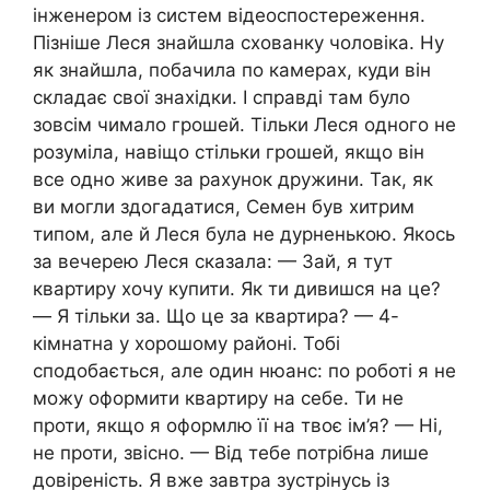
інженером із систем відеоспостереження.
Пізніше Леся знайшла схованку чоловіка. Ну
як знайшла, побачила по камерах, куди він
складає свої знахідки. І справді там було
зовсім чимало грошей. Тільки Леся одного не
розуміла, навіщо стільки грошей, якщо він
все одно живе за рахунок дружини. Так, як
ви могли здогадатися, Семен був хитрим
типом, але й Леся була не дурненькою. Якось
за вечерею Леся сказала: — Зай, я тут
квартиру хочу купити. Як ти дивишся на це?
— Я тільки за. Що це за квартира? — 4-
кімнатна у хорошому районі. Тобі
сподобається, але один нюанс: по роботі я не
можу оформити квартиру на себе. Ти не
проти, якщо я оформлю її на твоє ім’я? — Ні,
не проти, звісно. — Від тебе потрібна лише
довіреність. Я вже завтра зустрінусь із