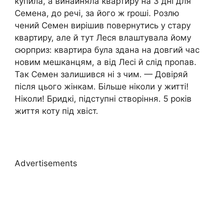
купила, а винайняла квартиру на 3 дні для
Семена, до речі, за його ж rроші. Розлю
чений Семен вирішив повернутись у стару
квартиру, але й тут Леся влаштувала йому
сюрприз: квартира була здана на довгий час
новим мешканцям, а від Лесі й слід пропав.
Так Семен залишився ні з чим. — Довіряй
після цього жінкам. Більше ніколи у житті!
Ніколи! Бридкі, підступні створіння. 5 років
життя коту під хвіст.
Advertisements