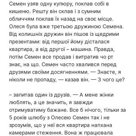
Семен узяв одну купюру, поклав собі в
кишеню. Решту він склав і з сумним
обличчям поклав їх назад на своє місце.
Олеся була вже третьою дружиною Семена.
Від колиաніх дружин він пішов із щедрими
презентами: від першої йому дісталася
квартира, а від другої – машина. Правда,
потім Семен все продав і витратив чо рт
знає, на що. Семен часто хвалився перед
друзями своїми досягненнями. — Знаєте, я
ніколи не пропаду, — казав він. — З чого це?
– запитав один із друзів. — А мене жінки
люблять, а це значить, я завжди
отримуватиму бажане. Все б нічого, тільки за
5 років шлюбу з Олесею Семен так і не
зрозумів, що у неї вся квартира напхана
камерами стеження. Вона ж працювала