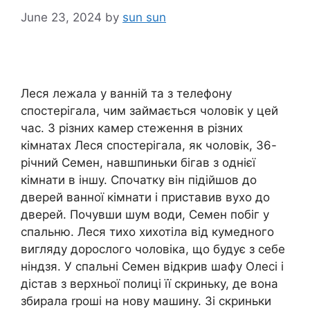
June 23, 2024
by
sun sun
Леся лежала у ванній та з телефону
спостерігала, чим займається чоловік у цей
час. З різних камер стеження в різних
кімнатах Леся спостерігала, як чоловік, 36-
річний Семен, навшпиньки бігав з однієї
кімнати в іншу. Спочатку він підійшов до
дверей ванної кімнати і приставив вухо до
дверей. Почувши шум води, Семен побіг у
спальню. Леся тихо хихотіла від кумедного
вигляду дорослого чоловіка, що будує з себе
ніндзя. У спальні Семен відкрив шафу Олесі і
дістав з верхньої полиці її скриньку, де вона
збирала rроші на нову машину. Зі скриньки