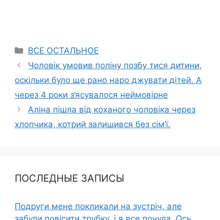
Categories
ВСЕ ОСТАЛЬНОЕ
Чоловік умовив поліну позбу тися дитини,
оскільки було ще рано наро джувати дітей. А
через 4 роки з’ясувалося неймовірне
Аліна пішла від коханого чоловіка через
хлопчика, котрий залишився без сім’ї.
ПОСЛЕДНЫЕ ЗАПИСЫ
Подруги мене покликали на зустріч, але
забули повісити трубку, і я все почула. Ось