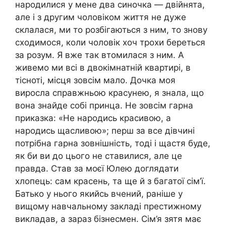
народилися у мене два синочка — двійнята,
але і з другим чоловіком життя не дуже
склалася, ми то розбігаються з ним, то знову
сходимося, коли чоловік хоч трохи береться
за розум. Я вже так втомилася з ним. А
живемо ми всі в двокімнатній квартирі, в
тісноті, місця зовсім мало. Дочка моя
виросла справжньою красунею, я знала, що
вона знайде собі принца. Не зовсім гарна
приказка: «Не народись красивою, а
народись щасливою»; перш за все дівчині
потрібна гарна зовнішність, тоді і щастя буде,
як би ви до цього не ставилися, але це
правда. Став за моєї Юлею доглядати
хлопець: сам красень, та ще й з багатої сім’ї.
Батько у нього якийсь вчений, раніше у
вищому навчальному закладі престижному
викладав, а зараз бізнесмен. Сім’я зятя має