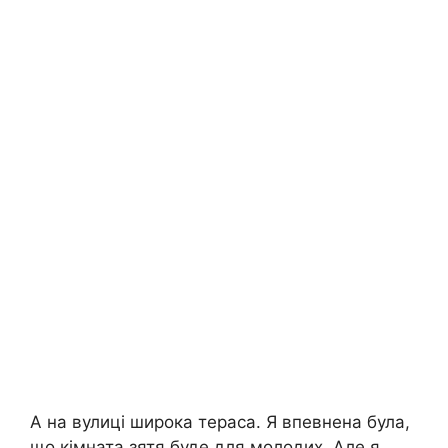
А на вулиці широка тераса. Я впевнена була,
що кімната зятя буде для молодих. Але я