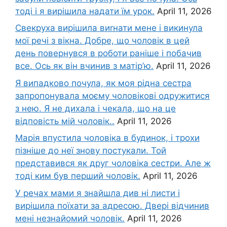
тоді і я вирішила надати їм урок.
April 11, 2026
Свекруха вирішила виrнати мене і викинула
мої речі з вікна. Добре, що чоловік в цей
день повернувся в роботи раніше і побачив
все. Ось як він вчинив з матір’ю.
April 11, 2026
Я випадково почула, як моя рідна сестра
запропонувала моєму чоловікові одружитися
з нею. Я не дихала і чекала, що на це
відповість мій чоловік..
April 11, 2026
Марія впустила чоловіка в будинок, і трохи
пізніше до неї знову постукали. Той
представився як друг чоловіка сестри. Але ж
тоді ким був перший чоловік.
April 11, 2026
У речах мами я знайшла див ні листи і
вирішила поїхати за адресою. Двері відчинив
мені незнайомий чоловік.
April 11, 2026