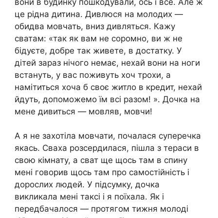
вони в будинку пошкодували, ось і все. Але ж
це рідна дитина. Дивлюся на молодих —
обидва мовчать, вниз дивляться. Кажу
сватам: «так як вам не соромно, ви ж не
бідуєте, добре так живете, в достатку. У
дітей зараз нічого немає, нехай вони на ноги
встануть, у вас поживуть хоч трохи, а
намітиться хоча б своє житло в кредит, нехай
йдуть, допоможемо їм всі разом! ». Дочка на
мене дивиться — мовляв, мовчи!
А я не захотіла мовчати, почалася суперечка
якась. Сваха розсердилася, пішла з тераси в
свою кімнату, а сват ще щось там в спину
мені говорив щось там про самостійність і
дорослих людей. У підсумку, дочка
викликала мені таксі і я поїхала. Як і
передбачалося — протягом тижня молоді