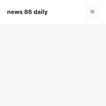
Skip
to
news 86 daily
Menu
content