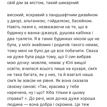
свій дім за містом, такий шикарний:
високий, яскравий з ландшафтним дизайном
у дворі, альтанкою, гойдалкою, басейном.
Навіть лазня є, незважаючи на те, що в
будинку є ванна-джакузі, душова кабінка і
два туалети. Я в таких будинках ніколи ще не
була, у моїх знайомих і родичів такого немає,
тому мені не було де це все побачити. Сваха
не дуже була рада тому, що її син вибрав
мою дочку: мовляв, немає у Юлі вищої
освіти, вчилася всього лише на кухаря, сім’я
не така багата, як у них, та й взагалі наша
сім’я їм зовсім не рівня. Як вона сказала
своєму синові: «Так, красива у тебе
наречена, ну і що? Хіба тільки в цьому
справа? ». До речі, моя дочка дуже хороша
людина — вона добра і скромна. Це теж