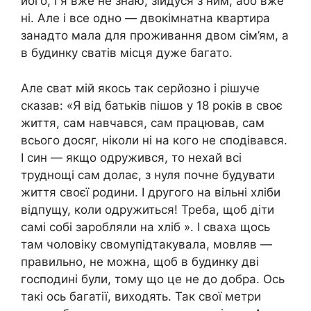
його, і я вже не знаю, зійдуся з ним, або вже
ні. Але і все одно — двокімнатна квартира
занадто мала для проживання двом сім’ям, а
в будинку сватів місця дуже багато.
Але сват мій якось так серйозно і рішуче
сказав: «Я від батьків пішов у 18 років в своє
життя, сам навчався, сам працював, сам
всього досяг, ніколи ні на кого не сподівався.
І син — якщо одружився, то нехай всі
труднощі сам долає, з нуля почне будувати
життя своєї родини. І другого на вільні хліби
відпущу, коли одружиться! Треба, щоб діти
самі собі заробляли на хліб ». І сваха щось
там чоловіку свомупідтакувала, мовляв —
правильно, не можна, щоб в будинку дві
господині були, тому що це не до добра. Ось
такі ось багатії, виходять. Так свої метри