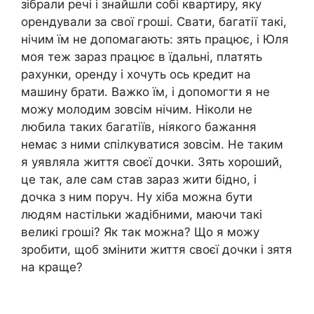
зібрали речі і знайшли собі квартиру, яку
орендували за свої гроші. Свати, багатії такі,
нічим їм не допомагають: зять працює, і Юля
моя теж зараз працює в їдальні, платять
рахунки, оренду і хочуть ось кредит на
машину брати. Важко їм, і допомогти я не
можу молодим зовсім нічим. Ніколи не
любила таких багатіїв, ніякого бажання
немає з ними спілкуватися зовсім. Не таким
я уявляла життя своєї дочки. Зять хороший,
це так, але сам став зараз жити бідно, і
дочка з ним поруч. Ну хіба можна бути
людям настільки жадібними, маючи такі
великі гроші? Як так можна? Що я можу
зробити, щоб змінити життя своєї дочки і зятя
на краще?