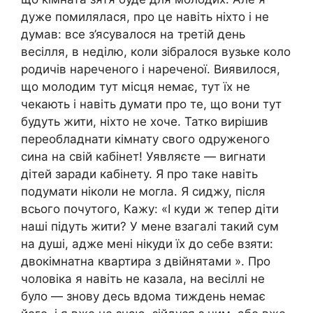
дуже помилялася, про це навіть ніхто і не
думав: все з’ясувалося на третій день
весілля, в неділю, коли зібралося вузьке коло
родичів нареченого і нареченої. Виявилося,
що молодим тут місця немає, тут їх не
чекають і навіть думати про те, що вони тут
будуть жити, ніхто не хоче. Татко вирішив
переобладнати кімнату свого одруженого
сина на свій кабінет! Уявляєте — вигнати
дітей заради кабінету. Я про таке навіть
подумати ніколи не могла. Я сиджу, після
всього почутого, Кажу: «І куди ж тепер діти
наші підуть жити? У мене взагалі такий сум
на душі, адже мені нікуди їх до себе взяти:
двокімнатна квартира з двійнятами ». Про
чоловіка я навіть не казала, на весіллі не
було — знову десь вдома тиждень немає