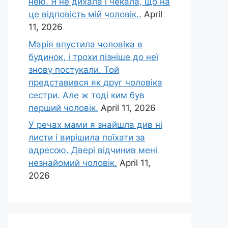
нею. Я не дихала і чекала, що на
це відповість мій чоловік..
April
11, 2026
Марія впустила чоловіка в
будинок, і трохи пізніше до неї
знову постукали. Той
представився як друг чоловіка
сестри. Але ж тоді ким був
перший чоловік.
April 11, 2026
У речах мами я знайшла див ні
листи і вирішила поїхати за
адресою. Двері відчинив мені
незнайомий чоловік.
April 11,
2026