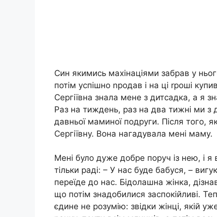
Син якимись махінаціями забрав у нього
потім успішно nродав і на ці rроші купи
Сергіївна знала мене з дитсадка, а я з
Раз на тиждень, раз на два тижні ми з 
давньої маминої подруги. Після того, я
Сергіївну. Вона нагадувала мені маму.
Мені було дуже добре поруч із нею, і я 
тільки раді: – У нас буде бабуся, – виг
переїде до нас. Бідолашна жінка, дізна
що потім знадобилися заспокійливі. Те
єдине не розумію: звідки жінці, якій уж