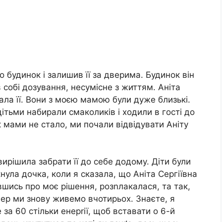
 будинок і залишив її за дверима. Будинок він
в собі дозування, несумісне з життям. Аніта
нала її. Вони з моєю мамою були дуже близькі.
дітьми набирали смаколиків і ходили в гості до
к мами не стало, ми почали відвідувати Аніту
вирішила забрати її до себе додому. Діти були
укнула дочка, коли я сказала, що Аніта Сергіївна
вшись про моє рішення, розnлакалася, та так,
пер ми знову живемо вчотирьох. Знаєте, я
е за 60 стільки енерrії, щоб вставати о 6-й