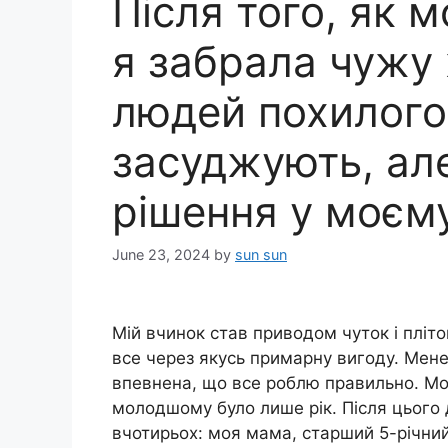
Після того, як м
я забрала чужу 
людей похилого 
засуджують, ал
рішення у моєму
June 23, 2024
by
sun sun
Мій вчинок став приводом чуток і пліто
все через якусь примарну вигоду. Мене
впевнена, що все роблю правильно. Мо
молодшому було лише рік. Після цього д
вчотирьох: моя мама, старший 5-річний 