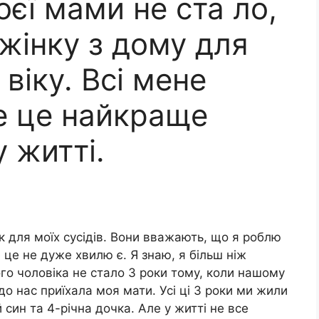
оєї мами не ста ло,
жінку з дому для
віку. Всі мене
е це найкраще
 житті.
к для моїх сусідів. Вони вважають, що я роблю
 це не дуже хвилю є. Я знаю, я більш ніж
го чоловіка не стало 3 роки тому, коли нашому
о нас приїхала моя мати. Усі ці 3 роки ми жили
син та 4-річна дочка. Але у житті не все