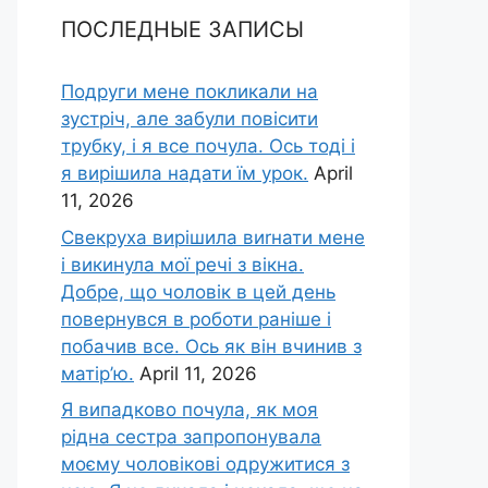
ПОСЛЕДНЫЕ ЗАПИСЫ
Подруги мене покликали на
зустріч, але забули повісити
трубку, і я все почула. Ось тоді і
я вирішила надати їм урок.
April
11, 2026
Свекруха вирішила виrнати мене
і викинула мої речі з вікна.
Добре, що чоловік в цей день
повернувся в роботи раніше і
побачив все. Ось як він вчинив з
матір’ю.
April 11, 2026
Я випадково почула, як моя
рідна сестра запропонувала
моєму чоловікові одружитися з