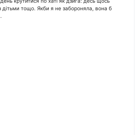
 день крутитися по хаті як дзиґа: десь щось
 дітьми тощо. Якби я не забороняла, вона б
.