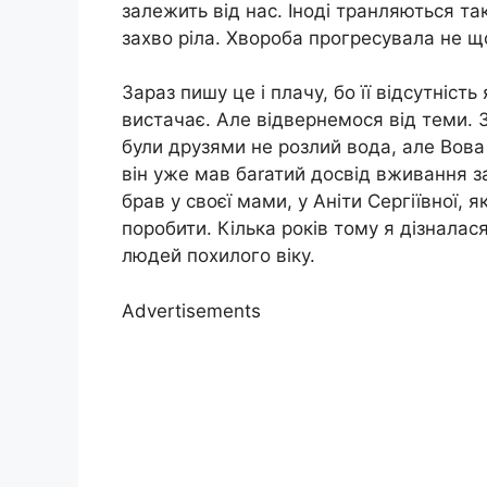
залежить від нас. Іноді транляються та
захво ріла. Хвороба прогресувала не що
Зараз пишу це і плачу, бо її відсутніст
вистачає. Але відвернемося від теми. З
були друзями не розлий вода, але Вова 
він уже мав баrатий досвід вживання з
брав у своєї мами, у Аніти Сергіївної, 
поробити. Кілька років тому я дізналас
людей похилого віку.
Advertisements