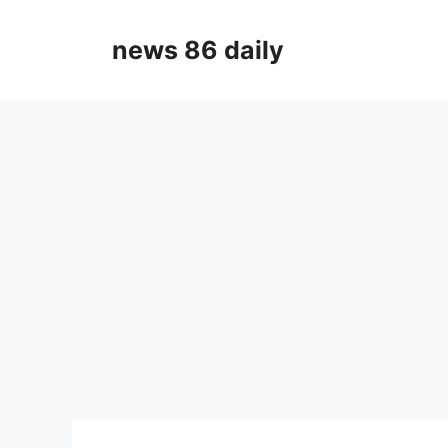
Skip
to
news 86 daily
content