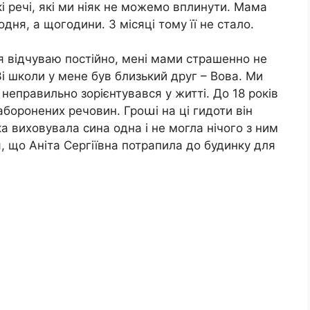
кі речі, які ми ніяк не можемо вплинути. Мама
дня, а щогодини. 3 місяці тому її не стало.
ь я відчуваю постійно, мені мами страшенно не
і школи у мене був близький друг – Вова. Ми
неправильно зорієнтувався у житті. До 18 років
аборонених речовин. Гроաі на ці гидоти він
яка виховувала сина одна і не могла нічого з ним
я, що Аніта Сергіївна потрапила до будинку для