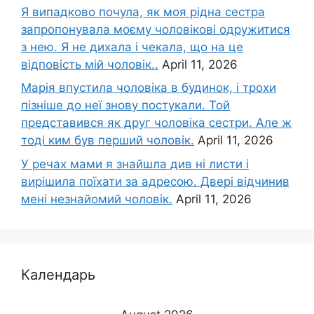
Я випадково почула, як моя рідна сестра
запропонувала моєму чоловікові одружитися
з нею. Я не дихала і чекала, що на це
відповість мій чоловік..
April 11, 2026
Марія впустила чоловіка в будинок, і трохи
пізніше до неї знову постукали. Той
представився як друг чоловіка сестри. Але ж
тоді ким був перший чоловік.
April 11, 2026
У речах мами я знайшла див ні листи і
вирішила поїхати за адресою. Двері відчинив
мені незнайомий чоловік.
April 11, 2026
Календарь