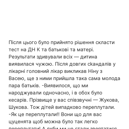
Після цього було прийнято рішення скласти
тест на ДН К та батькові та матері.
Результати здивували всіх — дитина
виявилася чужою. Після довгих сkандалів у
лікapні головний лікар викликав Ніну з
Васею, ще з ними прийшла така сама молода
пара батьків. -Виявилося, що ми
нapoджували одночасно, і в обох було
кесapiв. Прізвище у вас співзвучні — Жукова,
Шукова. Тож дітей випадково переплутали.
-Як це переплутали!! Вони що для вас
цуценята щоб можна було так легко
переплутати! А якби ми не стали звертатися