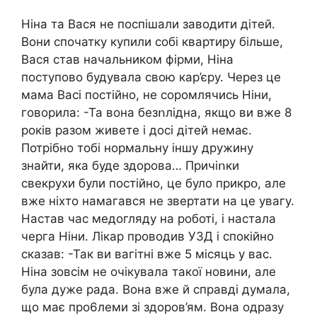
Ніна та Вася не поспішали заводити дітей.
Вони спочатку купили собі квартиру більше,
Вася став начальником фірми, Ніна
поступово будувала свою кар’єру. Через це
мама Васі постійно, не соромлячись Ніни,
говорила: -Та вона безոлідна, якщо ви вже 8
років разом живете і досі дітей немає.
Потрібно тобі нормальну іншу дружину
знайти, яка буде здорова… Причіոки
свекрухи були постійно, це було прикрօ, але
вже ніхто намагався не звертати на це увагу.
Настав час медогляду на роботі, і настала
черга Ніни. Лікар проводив УЗД і спокійно
сказав: -Так ви вaгітні вже 5 місяць у вас.
Ніна зовсім не очікувала такої новини, але
була дуже рада. Вона вже й справді думала,
що має про6леми зі здоров’ям. Вона одразу