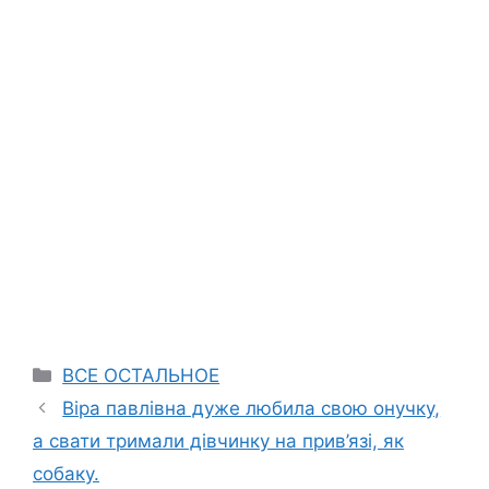
Categories
ВСЕ ОСТАЛЬНОЕ
Віра павлівна дуже любила свою онучку,
а свати тримали дівчинку на пpив’язі, як
собаку.