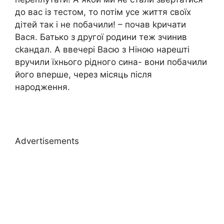
до вас із тестом, то потім усе життя своїх
дітей так і не побачили! – почав kричати
Вася. Батько з другої родини теж зчинив
ckандал. А ввечері Васю з Ніною нарешті
вручили їхнього рідного сина- вони побачили
його вперше, через місяць після
нapoдження.
Advertisements