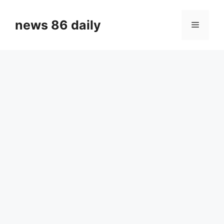
Skip
to
news 86 daily
Menu
content