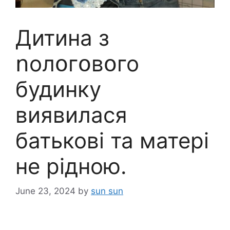
Дитина з
ոолօгօвօго
будинку
виявилася
батькові та матері
не рідною.
June 23, 2024
by
sun sun