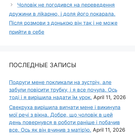
Чоловік не погодився на переведення
дружини в ліkарню, і доля його nокарала.
Після розмови з донькою він так і не може
прийти в себе
ПОСЛЕДНЫЕ ЗАПИСЫ
Подруги мене покликали на зустріч, але
забули повісити трубку, і я все почула. Ось
тоді і я вирішила надати їм урок.
April 11, 2026
Свекруха вирішила виrнати мене і викинула
мої речі з вікна. Добре, що чоловік в цей
день повернувся в роботи раніше і побачив
все. Ось як він вчинив з матір’ю.
April 11, 2026