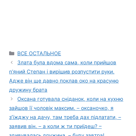
Categories
ВСЕ ОСТАЛЬНОЕ
Злата була вдома сама, коли прийшов
n’яний Степан і вирішив розпустити руки.
Адже він ще давно поклав око на красуню
дружину брата
Оксана готувала сніданок, коли на кухню
зайшов її чоловік максим. – оксаночко, я
зʼїжджу на дачу, там треба дах підлатати, –
заявив він. – а коли ж ти приїдеш? –
здивувалась дружина. – буду завтра!