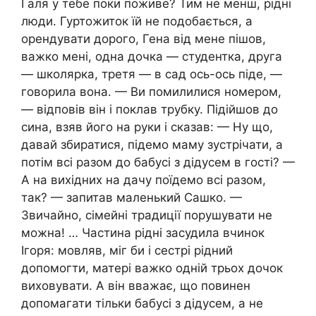
Галя у тебе поки поживе? Тим не менш, рідні
люди. Гуртожиток їй не подобається, а
орендувати дорого, Гена від мене пішов,
важко мені, одна дочка — студентка, друга
— школярка, третя — в сад ось-ось піде, —
говорила вона. — Ви помилилися номером,
— відповів він і поклав трубку. Підійшов до
сина, взяв його на руки і сказав: — Ну що,
давай збиратися, підемо маму зустрічати, а
потім всі разом до бабусі з дідусем в гості? —
А на вихідних на дачу поїдемо всі разом,
так? — запитав маленький Сашко. —
Звичайно, сімейні традиції порушувати не
можна! … Частина рідні засудила вчинок
Ігоря: мовляв, міг би і сестрі рідний
допомогти, матері важко одній трьох дочок
виховувати. А він вважає, що повинен
допомагати тільки бабусі з дідусем, а не