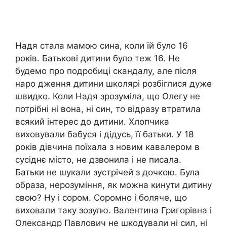
Надя стала мамою сина, коли їй було 16
років. Батькові дитини було теж 16. Не
будемо про подробиці скандалу, але після
наро дження дитини школярі розбіглися дуже
швидко. Коли Надя зрозуміла, що Олегу не
потрібні ні вона, ні син, то відразу втратила
всякий інтерес до дитини. Хлопчика
виховували бабуся і дідусь, її батьки. У 18
років дівчина поїхала з новим кавалером в
сусіднє місто, не дзвонила і не писала.
Батьки не шукали зустрічей з дочкою. Була
образа, нерозуміння, як можна кинути дитину
свою? Ну і сором. Соромно і боляче, що
виховали таку зозулю. Валентина Григорівна і
Олександр Павлович не шкодували ні сил, ні