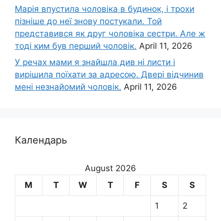
Марія впустила чоловіка в будинок, і трохи
пізніше до неї знову постукали. Той
представився як друг чоловіка сестри. Але ж
тоді ким був перший чоловік.
April 11, 2026
У речах мами я знайшла див ні листи і
вирішила поїхати за адресою. Двері відчинив
мені незнайомий чоловік.
April 11, 2026
Календарь
August 2026
M
T
W
T
F
S
S
1
2