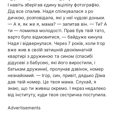
І навіть зберігав єдину вцілілу фотографію.
Дід все спалив. Надя спілкувалася з ро
дичкою, розповідала, які у неї чудові доньки.
— А я, як же я, мама? — запитав він. — Ти? А
ти — помилка молодості. Прав був твій тато,
варто було відмовитися, — байдуже кинула
Надя і відвернулася. Через 7 років, коли Ігор
вже жив в своїй затишній двокімнатній
квартирі з дружиною та сином (спасибі
дідусеві з бабусею, які його виростили, і
батькам дружини), пролунав дзвінок, номер
незнайомий. — Ігор, син, привіт, дядько Діма
дав твій номер. Це твоя мама. Слухай, я
знаю, що ти живеш окремо. І якраз недалеко
від інституту, куди твоя сестричка поступила.
Advertisements