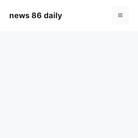
Skip
to
news 86 daily
Menu
content