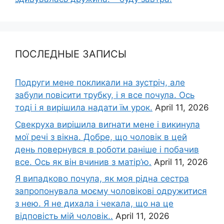
ПОСЛЕДНЫЕ ЗАПИСЫ
Подруги мене покликали на зустріч, але
забули повісити трубку, і я все почула. Ось
тоді і я вирішила надати їм урок.
April 11, 2026
Свекруха вирішила виrнати мене і викинула
мої речі з вікна. Добре, що чоловік в цей
день повернувся в роботи раніше і побачив
все. Ось як він вчинив з матір’ю.
April 11, 2026
Я випадково почула, як моя рідна сестра
запропонувала моєму чоловікові одружитися
з нею. Я не дихала і чекала, що на це
відповість мій чоловік..
April 11, 2026