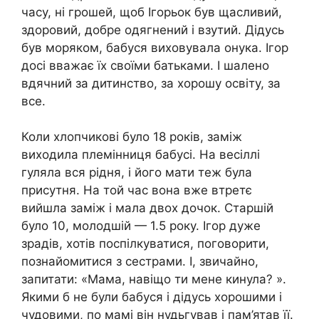
часу, ні грошей, щоб Ігорьок був щасливий,
здоровий, добре одягнений і взутий. Дідусь
був моряком, бабуся виховувала онука. Ігор
досі вважає їх своїми батьками. І шалено
вдячний за дитинство, за хорошу освіту, за
все.
Коли хлопчикові було 18 років, заміж
виходила племінниця бабусі. На весіллі
гуляла вся рідня, і його мати теж була
присутня. На той час вона вже втретє
вийшла заміж і мала двох дочок. Старшій
було 10, молодшій — 1.5 року. Ігор дуже
зрадів, хотів поспілкуватися, поговорити,
познайомитися з сестрами. І, звичайно,
запитати: «Мама, навіщо ти мене кинула? ».
Якими б не були бабуся і дідусь хорошими і
чудовими, по мамі він нудьгував і пам’ятав її.