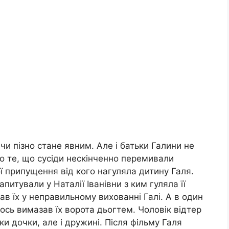
и пізно стане явним. Але і батьки Галини не
ро те, що сусіди нескінченно перемивали
ої припущення від кого нагуляла дитину Галя.
итували у Наталії Іванівни з ким гуляла її
вав їх у неправильному вихованні Галі. А в один
ось вимазав їх ворота дьогтем. Чоловік відтер
ьки дочки, але і дружині. Після фільму Галя