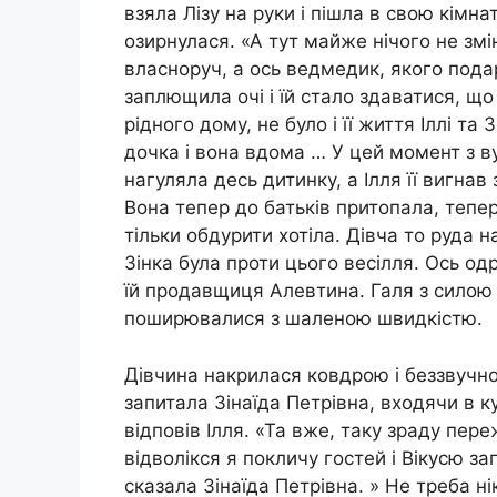
взяла Лізу на руки і пішла в свою кімна
озирнулася. «А тут майже нічого не зм
власноруч, а ось ведмедик, якого под
заплющила очі і їй стало здаватися, що
рідного дому, не було і її життя Іллі та
дочка і вона вдома … У цей момент з в
нагуляла десь дитинку, а Ілля її вигнав 
Вона тепер до батьків притопала, тепер
тільки обдурити хотіла. Дівча то руда 
Зінка була проти цього весілля. Ось одр
їй продавщиця Алевтина. Галя з силою з
поширювалися з шаленою швидкістю.
Дівчина накрилася ковдрою і беззвучно
запитала Зінаїда Петрівна, входячи в 
відповів Ілля. «Та вже, таку зраду пер
відволікся я покличу гостей і Вікусю 
сказала Зінаїда Петрівна. » Не треба н