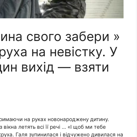
сина свого забери »
уха на невістку. У
дин вихід — взяти
тримаючи на руках новонароджену дитину.
 вікна летять всі її речі … «І щоб ми тебе
круха. Галя зупинилася і відчужено дивилася на