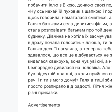
побачити Іллю з Вікою, дочкою своєї п
«Ну ось нехай їй пуховик з шапкою і по
щось говорила, намагалася сміятися, ал
Галя з батьками села дивитися фільм, 
стала розповідати батькам про той день
будинку. Дівчина не хотіла їх засмучува
відразу почала голосити: «Іллюша, ти п
Галька десь її нагуляла, а тепер на теб
здавалося, що все це відбувається не з
кидалася свекруха, вона чує уві сні, а 
безпорадно дивилася на чоловіка. Але 
був відсутній два дні, а коли прийшов с
речі і піти з мого дому!» Галя в тиші зб
просто розпирало від радості. Літня жі
різні приказки.
Advertisements