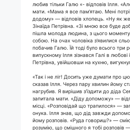
любив тільки Галю «- відповів Ілля. «
мати. «Мама я все пам’ятаю. Мені потрі
додому» — відповів хлопець. «Ну як ж
Зінаїда Петрівна. «Зі мною все буде до
пішла молода людина, з цього моменту
собою. На очах чоловіка з’явилися сльо
побачив Галю. Їй тоді було всього три р
випускному Ілля зізнався Галі в любові
Петрівна, увійшовши на кухню, вигукну
«Так і не ліг! Досить уже думати про цю
сказав Ілля. Через пару хвилин йому с
нагрубив. Я вирішив з’їздити до діда С
запитала мати. «Діду допоможу» — відп
місці. «Розповідай що трапилося» — за
онука. Ілля знав, що дід завжди допо
йому розповів. «Руда говориш?» — смі
розумію, що смішного я тобі розповів —