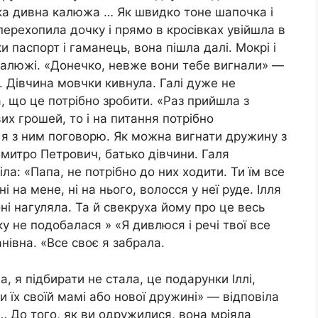
«Яка дивна калюжа … Як швидко тоне шапочка і
перехопила дочку і прямо в кросівках увійшла в
 паспорт і гаманець, вона пішла далі. Мокрі і
 калюжі. «Донечко, невже вони тебе вигнали» —
. Дівчина мовчки кивнула. Галі дуже не
, що це потрібно зробити. «Раз прийшла з
их грошей, то і на питання потрібно
 я з ним поговорю. Як можна вигнати дружину з
итро Петрович, батько дівчини. Галя
іла: «Папа, не потрібно до них ходити. Ти їм все
і на мене, ні на нього, волосся у неї руде. Ілля
оні нагуляла. Та й свекруха йому про це весь
ку не подобалася » «Я дивлюся і речі твої все
нівна. «Все своє я забрала.
а, я підбирати не стала, це подарунки Іллі,
и їх своїй мамі або нової дружині» — відповіла
 … До того, як ви одружилися, вона мріяла