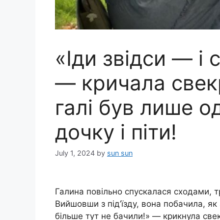
«Іди звідси — і 
— кричала свекр
галі був лише о
дочку і піти!
July 1, 2024
by
sun sun
Галина повільно спускалася сходами, 
Вийшовши з під’їзду, вона побачила, як з
більше тут не бачили!» — крикнула све