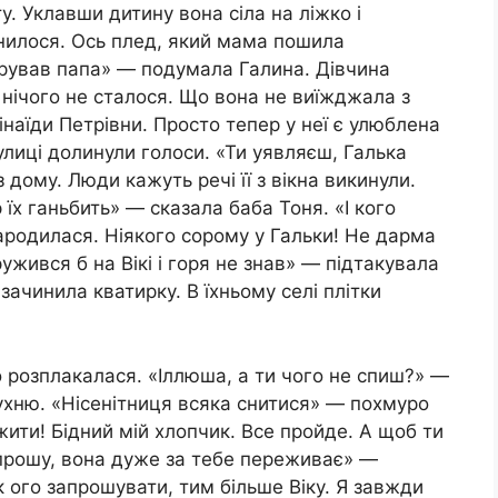
ту. Уклавши дитину вона сіла на ліжко і
інилося. Ось плед, який мама пошила
арував папа» — подумала Галина. Дівчина
 нічого не сталося. Що вона не виїжджала з
 Зінаїди Петрівни. Просто тепер у неї є улюблена
улиці долинули голоси. «Ти уявляєш, Галька
з дому. Люди кажуть речі її з вікна викинули.
 їх ганьбить» — сказала баба Тоня. «І кого
народилася. Ніякого сорому у Гальки! Не дарма
ужився б на Вікі і горя не знав» — підтакувала
ачинила кватирку. В їхньому селі плітки
 розплакалася. «Іллюша, а ти чого не спиш?» —
кухню. «Нісенітниця всяка снитися» — похмуро
ежити! Бідний мій хлопчик. Все пройде. А щоб ти
запрошу, вона дуже за тебе переживає» —
ік ого запрошувати, тим більше Віку. Я завжди