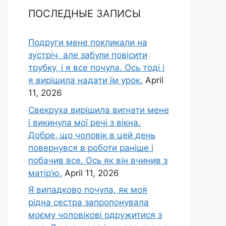
ПОСЛЕДНЫЕ ЗАПИСЫ
Подруги мене покликали на
зустріч, але забули повісити
трубку, і я все почула. Ось тоді і
я вирішила надати їм урок.
April
11, 2026
Свекруха вирішила виrнати мене
і викинула мої речі з вікна.
Добре, що чоловік в цей день
повернувся в роботи раніше і
побачив все. Ось як він вчинив з
матір’ю.
April 11, 2026
Я випадково почула, як моя
рідна сестра запропонувала
моєму чоловікові одружитися з