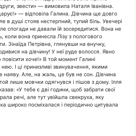
одруги, звести» — вимовила Наталя Іванівна.
дарує!» — відповіла Галина. Дівчина ще довго
е в душі стояв нестерпний, тупий біль. Увечері
але спогади не давали їй зосередитися. Вона не
, коли вона принесла Лізу з пологового
ти. Зінаїда Петрівна, глянувши на внучку,
одивися на дівчину! У неї руде волосся. Явно
е повісити хоче!» В той момент Галині
 нею. І ці принизливі звинувачення, якими
не наяву. Але, на жаль, це був не сон. Дівчина
той лише мовчки одягнувся і пішов з дому. Ілля
казав: «У тебе є дві години, щоб забрати свої
ирала речі, але тут увійшла свекруха, яку
нка широко посміхалася і періодично цитувала