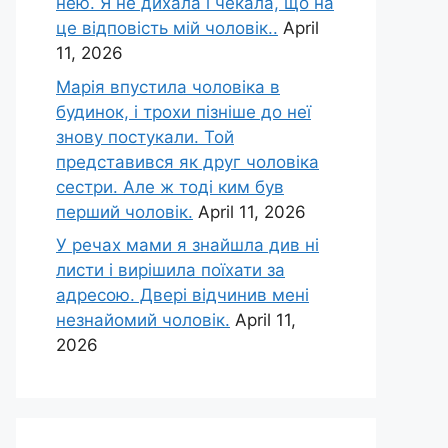
нею. Я не дихала і чекала, що на
це відповість мій чоловік..
April
11, 2026
Марія впустила чоловіка в
будинок, і трохи пізніше до неї
знову постукали. Той
представився як друг чоловіка
сестри. Але ж тоді ким був
перший чоловік.
April 11, 2026
У речах мами я знайшла див ні
листи і вирішила поїхати за
адресою. Двері відчинив мені
незнайомий чоловік.
April 11,
2026