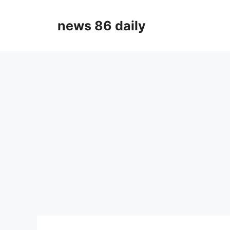
Skip
to
news 86 daily
content