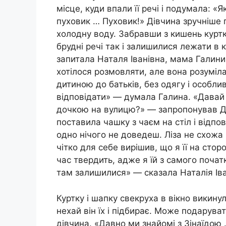
місце, куди впали її речі і подумала: 
пуховик … Пуховик!» Дівчина зручніше 
холодну воду. Забравши з кишень куртки
брудні речі так і залишилися лежати в
запитала Наталя Іванівна, мама Галини
хотілося розмовляти, але вона розуміла
дитиною до батьків, без одягу і особлив
відповідати» — думала Галина. «Давай
дочкою на вулицю?» — запропонував Дм
поставила чашку з чаєм на стіл і відпов
одно нічого не доведеш. Ліза не схожа н
чітко для себе вирішив, що я її на стор
час твердить, адже я їй з самого почат
там залишилися» — сказала Наталія Іва
Куртку і шапку свекруха в вікно викинул
нехай він їх і підбирає. Може подаруват
дівчина. «Давно ми знайомі з Зінаїдою