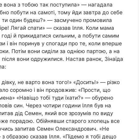
Але вона з тобою так поступила» — нагадала
бно побути на самоті, тому йди завтра до себе
е ти один будеш?» — засмучено промовила
бре! Лягай спати» — сказав Ілля. Коли мама
 годі й прикидатися сильним, а побути самим
зи і він поринув у спогади про те, коли вперше
оки. Потім вони сиділи за однією партою, а на
 і після вони одружилися. Настав ранок, Зінаїда
ла:
 дівку, не варто вона того!» «Досить!» — різко
тало соромно і він продовжив: «Прости, що
емена» «Навіщо тобі туди їхати?» — обурено
овів син. Через чотири години Ілля був на
питав дід Семен, який все зрозумів по виду
може порадою. Обійнявши старого хлопець все
ючись запитав Семен Олександрович. «Не
 з образою сказав Ілля. «Підемо я тобі дещо