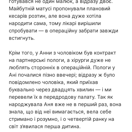
готувався не один малюк, а відразу двоє.
Майбутній матусі пропонували плановий
кесарів розтин, але вона дуже хотіла
народити сама, тому лікарі вирішили
спробувати — в операційну забрати завжди
встигнуть.
Крім того, у Анни з чоловіком був контракт
на партнерські пологи, а хірурги дуже не
люблять сторонніх в операційній. Пологи у
Ані почалися пізно ввечері; відразу ж було
повідомлено чоловіка, який приїхав
буквально через двадцять хвилин — і ми
перевели їх в передродову палату. Так як
народжувала Аня вже не в перший раз, вона
знала, що від неї вимагається, вела себе
стримано і розумно, і о четвертій ранку на
світ з’явилася перша дитина.