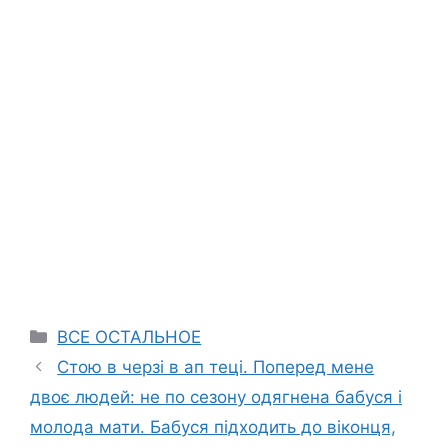
Categories
ВСЕ ОСТАЛЬНОЕ
Стою в черзі в ап теці. Поперед мене
двоє людей: не по сезону одягнена бабуся і
молода мати. Бабуся підходить до віконця,