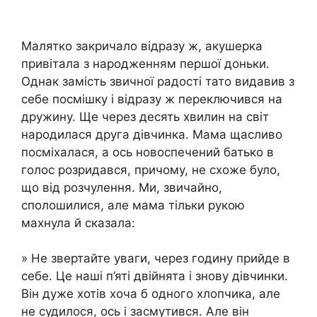
Малятко закричало відразу ж, акушерка
привітала з народженням першої доньки.
Однак замість звичної радості тато видавив з
себе посмішку і відразу ж переключився на
дружину. Ще через десять хвилин на світ
народилася друга дівчинка. Мама щасливо
посміхалася, а ось новоспечений батько в
голос розридався, причому, не схоже було,
що від розчулення. Ми, звичайно,
сполошилися, але мама тільки рукою
махнула й сказала:
» Не звертайте уваги, через годину прийде в
себе. Це наші п’яті двійнята і знову дівчинки.
Він дуже хотів хоча б одного хлопчика, але
не судилося, ось і засмутився. Але він