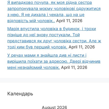
Я випадково почула, як моя рідна сестра
запропонувала моєму чоловікові одружитися
з нею. Я не дихала і чекала, що на це
відповість мій чоловік..
April 11, 2026
Марія впустила чоловіка в будинок, і трохи
пізніше до неї знову постукали. Той
представився як друг чоловіка сестри. Але ж
тоді ким був перший чоловік.
April 11, 2026
У речах мами я знайшла див ні листи і
вирішила поїхати за адресою. Двері відчинив
мені незнайомий чоловік.
April 11, 2026
Календарь
August 2026