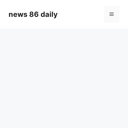
Skip
to
news 86 daily
Menu
content