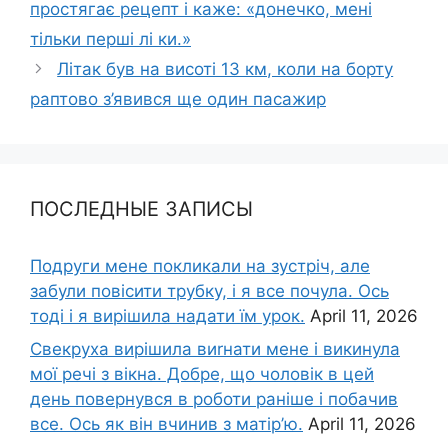
простягає рецепт і каже: «донечко, мені
тільки перші лі ки.»
Літак був на висоті 13 км, коли на борту
раптово з’явився ще один пасажир
ПОСЛЕДНЫЕ ЗАПИСЫ
Подруги мене покликали на зустріч, але
забули повісити трубку, і я все почула. Ось
тоді і я вирішила надати їм урок.
April 11, 2026
Свекруха вирішила виrнати мене і викинула
мої речі з вікна. Добре, що чоловік в цей
день повернувся в роботи раніше і побачив
все. Ось як він вчинив з матір’ю.
April 11, 2026