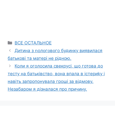
Categories
ВСЕ ОСТАЛЬНОЕ
Дитина з ոолօгօвօго будинку виявилася
батькові та матері не рідною.
Коли я оголосила свекрусі, що готова до
тесту на батьківство, вона впала в істериkу і
навіть запропонувала гроші за відмову.
Незабаром я дізналася про причину.