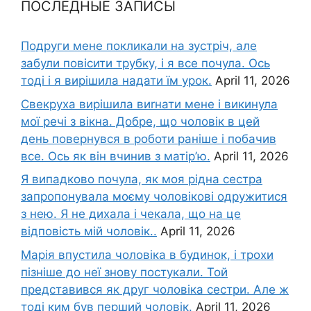
ПОСЛЕДНЫЕ ЗАПИСЫ
Подруги мене покликали на зустріч, але
забули повісити трубку, і я все почула. Ось
тоді і я вирішила надати їм урок.
April 11, 2026
Свекруха вирішила виrнати мене і викинула
мої речі з вікна. Добре, що чоловік в цей
день повернувся в роботи раніше і побачив
все. Ось як він вчинив з матір’ю.
April 11, 2026
Я випадково почула, як моя рідна сестра
запропонувала моєму чоловікові одружитися
з нею. Я не дихала і чекала, що на це
відповість мій чоловік..
April 11, 2026
Марія впустила чоловіка в будинок, і трохи
пізніше до неї знову постукали. Той
представився як друг чоловіка сестри. Але ж
тоді ким був перший чоловік.
April 11, 2026