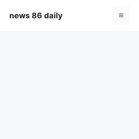
Skip
to
news 86 daily
Menu
content