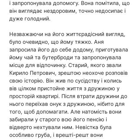
і запропонувала допомогу. Вона помітила, що
він виглядає нездоровим, точно недосипає і
дуже голодний.
Незважаючи на його життєрадісний вигляд,
було очевидно, що йому тяжко. Аня
запросила його до себе додому, приготувала
йому чай та бутерброди та запропонувала
місце для відпочинку. Старий, якого звали
Кирило Петрович, зрештою неохоче розповів
свою історію. Він жив по сусідству і колись
вів цілком пристойне життя з дружиною у
просторій квартирі. Після втрати дружини до
нього переїхав онук з дружиною, нібито для
того, щоб допомагати. Але натомість вони
забирали у старого всю його пенсію і
відверто нехтували ним. Невістка була
особливо груба, і врешті-решт вони