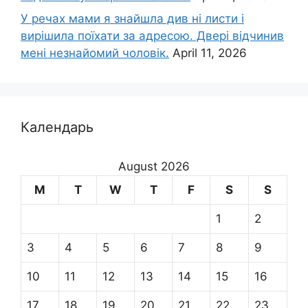
У речах мами я знайшла див ні листи і
вирішила поїхати за адресою. Двері відчинив
мені незнайомий чоловік.
April 11, 2026
Календарь
August 2026
M
T
W
T
F
S
S
1
2
3
4
5
6
7
8
9
10
11
12
13
14
15
16
17
18
19
20
21
22
23