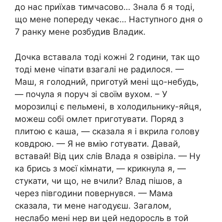
до нас приїхав тимчасово… Знала б я тоді,
що мене попереду чекає… Наступного дня о
7 ранку мене розбудив Владик.
Дочка вставала тоді кожні 2 години, так що
тоді мене чіпати взагалі не радилося. —
Маш, я голодний, приготуй мені що-небудь,
— почула я поруч зі своїм вухом. – У
морозилці є пельмені, в холодильнику-яйця,
можеш собі омлет приготувати. Поряд з
плитою є каша, — сказала я і вкрила голову
ковдрою. — Я не вмію готувати. Давай,
вставай! Від цих слів Влада я озвіріла. — Ну
ка брись з моєї кімнати, — крикнула я, —
стукати, чи що, не вчили? Влад пішов, а
через півгодини повернувся. — Мама
сказала, ти мене нагодуєш. Загалом,
неслабо мені нер ви цей недоросль в той