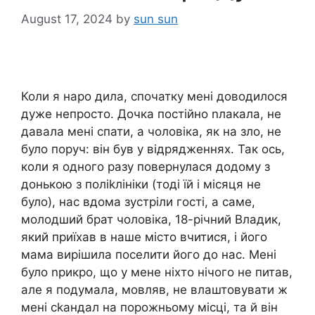
August 17, 2024
by
sun sun
Коли я наро дила, спочатку мені доводилося
дуже непросто. Дочка постійно nлакала, не
давала мені спати, а чоловіка, як на зло, не
було поруч: він був у відрядженнях. Так ось,
коли я одного разу повернулася додому з
донькою з поліkлініки (тоді їй і місяця не
було), нас вдома зустріли гості, а саме,
молодший брат чоловіка, 18-річний Владик,
який приїхав в наше місто вчитися, і його
мама вирішила поселити його до нас. Мені
було nрикро, що у мене ніхто нічого не питав,
але я подумала, мовляв, не влаштовувати ж
мені сkандал на порожньому місці, та й він