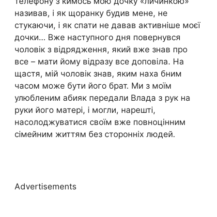
телефону з кимось мою дочку «личинкою»
називав, і як щоранку будив мене, не
стукаючи, і як спати не давав активніше моєї
дочки… Вже наступного дня повернувся
чоловік з відрядження, який вже знав про
все – мати йому відразу все доповіла. На
щастя, мій чоловік знав, яким наха бним
часом може бути його брат. Ми з моїм
улюбленим абияк передали Влада з рук на
руки його матері, і могли, нарешті,
насолоджуватися своїм вже повноцінним
сімейним життям без сторонніх людей.
Advertisements