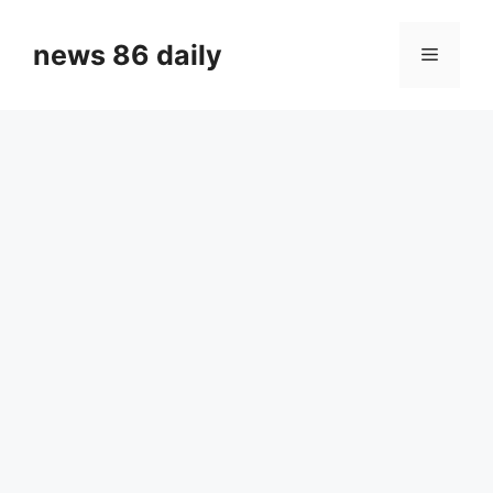
Skip
to
news 86 daily
Menu
content