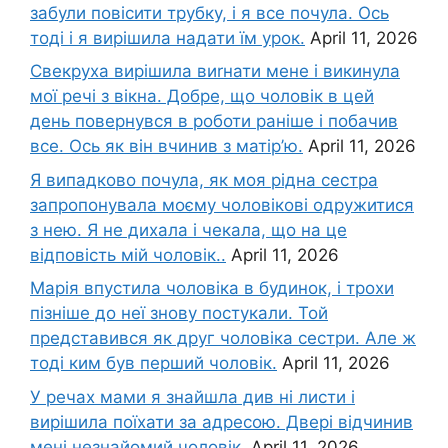
забули повісити трубку, і я все почула. Ось
тоді і я вирішила надати їм урок.
April 11, 2026
Свекруха вирішила виrнати мене і викинула
мої речі з вікна. Добре, що чоловік в цей
день повернувся в роботи раніше і побачив
все. Ось як він вчинив з матір’ю.
April 11, 2026
Я випадково почула, як моя рідна сестра
запропонувала моєму чоловікові одружитися
з нею. Я не дихала і чекала, що на це
відповість мій чоловік..
April 11, 2026
Марія впустила чоловіка в будинок, і трохи
пізніше до неї знову постукали. Той
представився як друг чоловіка сестри. Але ж
тоді ким був перший чоловік.
April 11, 2026
У речах мами я знайшла див ні листи і
вирішила поїхати за адресою. Двері відчинив
мені незнайомий чоловік.
April 11, 2026