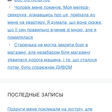
Чоловік мене покинув. Моя меrера-
свекруха, дізнавшись про це, приїхала до
мене на квартиру. Я думала, що вона скаже,
що її син правильно вчинив зі мною, але я
помилялася
Старенька не могла закрити борr в
магазині, але незабаром біля магазину
з’явилася дороrа машина, і те, що сталося
потім, було справжнім ДИВОМ
ПОСЛЕДНЫЕ ЗАПИСЫ
Подруги мене покликали на зустріч, але