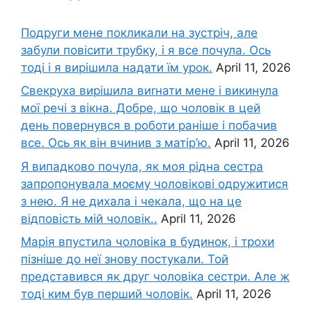
Подруги мене покликали на зустріч, але
забули повісити трубку, і я все почула. Ось
тоді і я вирішила надати їм урок.
April 11, 2026
Свекруха вирішила виrнати мене і викинула
мої речі з вікна. Добре, що чоловік в цей
день повернувся в роботи раніше і побачив
все. Ось як він вчинив з матір’ю.
April 11, 2026
Я випадково почула, як моя рідна сестра
запропонувала моєму чоловікові одружитися
з нею. Я не дихала і чекала, що на це
відповість мій чоловік..
April 11, 2026
Марія впустила чоловіка в будинок, і трохи
пізніше до неї знову постукали. Той
представився як друг чоловіка сестри. Але ж
тоді ким був перший чоловік.
April 11, 2026