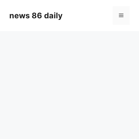
Skip
to
news 86 daily
Menu
content