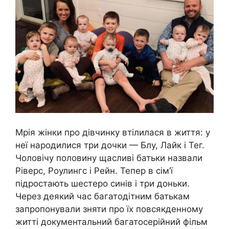
Мрія жінки про дівчинку втілилася в життя: у
неї народилися три дочки — Блу, Лайк і Тег.
Чоловічу половину щасливі батьки назвали
Ріверс, Роулингс і Рейн. Тепер в сім’ї
підростають шестеро синів і три доньки.
Через деякий час багатодітним батькам
запропонували зняти про їх повсякденному
житті документальний багатосерійний фільм