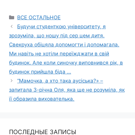
Categories
ВСЕ ОСТАЛЬНОЕ
Будучи студенткою університету, я
зрозуміла, що ношу під сер цем дитя.
Свекруха обіцяла допомогти і допомагала.
Ми навіть не хотіли переїжджати в свій
будинок. Але коли синочку виповнився рік, в
будинок прийшла біда …
“Мамочка, а хто така аусіська?» –
запитала 3-річна Оля, яка ще не розуміла, як
її образила вихователька.
ПОСЛЕДНЫЕ ЗАПИСЫ