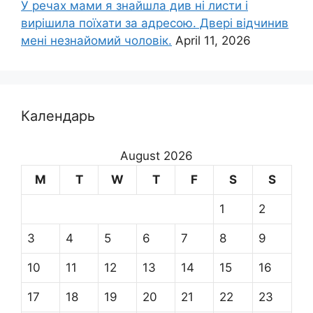
У речах мами я знайшла див ні листи і
вирішила поїхати за адресою. Двері відчинив
мені незнайомий чоловік.
April 11, 2026
Календарь
August 2026
M
T
W
T
F
S
S
1
2
3
4
5
6
7
8
9
10
11
12
13
14
15
16
17
18
19
20
21
22
23