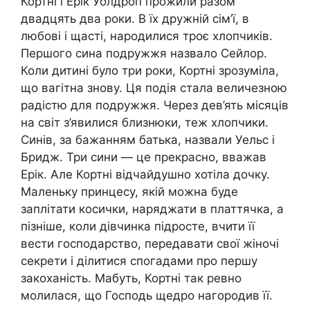
Кортні і Ерік Уолдроп прожили разом
двадцять два роки. В їх дружній сім’ї, в
любові і щасті, народилися троє хлопчиків.
Першого сина подружжя назвало Сейлор.
Коли дитині було три роки, Кортні зрозуміла,
що вагітна знову. Ця подія стала величезною
радістю для подружжя. Через дев’ять місяців
на світ з’явилися близнюки, теж хлопчики.
Синів, за бажанням батька, назвали Уельс і
Бридж. Три сини — це прекрасно, вважав
Ерік. Але Кортні відчайдушно хотіла дочку.
Маленьку принцесу, якій можна буде
заплітати косички, наряджати в платтячка, а
пізніше, коли дівчинка підросте, вчити її
вести господарство, передавати свої жіночі
секрети і ділитися спогадами про першу
закоханість. Мабуть, Кортні так ревно
молилася, що Господь щедро нагородив її.