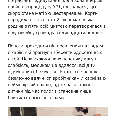
потрясіння і здивування, коли вона вперше
пройшла процедуру УЗД і дізналася, що
скоро стане матір’ю шестерняшек! Кортні
народила шістьох дітей і їх немаленька
родина з п’яти осіб миттєво перетворилася в
цілу сімейну громаду з одинадцяти чоловік.
Пологи проходили під посиленим наглядом
лікарів, які прагнули зберегти здоров’я всіх
дітей. Незважаючи на їх невелику вагу і
слабкість, медикам це вдалося: всі діти
відчували себе чудово. Кортні і її чоловік
безмежно вдячні співробітникам лікарні за їх
неймовірний працю, адже вага кожної
дитини під час пологів становив лише
близько одного кілограма.