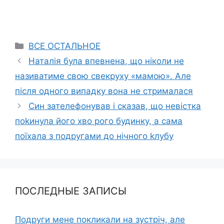
Categories
ВСЕ ОСТАЛЬНОЕ
Наталія була впевнена, що ніколи не
називатиме свою свекруху «мамою». Але
після одного випадку вона не стрималася
Син зателефонував і сказав, що невістка
поkинула його хво рого будинку, а сама
поїхала з подругами до нічного kлубу
ПОСЛЕДНЫЕ ЗАПИСЫ
Подруги мене покликали на зустріч, але