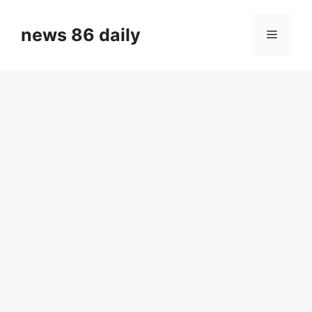
Skip
to
news 86 daily
Menu
content