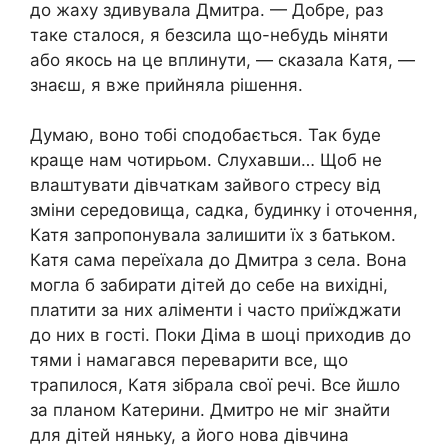
до жаху здивувала Дмитра. — Добре, раз
таке сталося, я безсила що-небудь міняти
або якось на це вплинути, — сказала Катя, —
знаєш, я вже прийняла рішення.
Думаю, воно тобі сподобається. Так буде
краще нам чотирьом. Слухавши… Щоб не
влаштувати дівчаткам зайвого стресу від
зміни середовища, садка, будинку і оточення,
Катя запропонувала залишити їх з батьком.
Катя сама переїхала до Дмитра з села. Вона
могла б забирати дітей до себе на вихідні,
платити за них аліменти і часто приїжджати
до них в гості. Поки Діма в шоці приходив до
тями і намагався переварити все, що
трапилося, Катя зібрала свої речі. Все йшло
за планом Катерини. Дмитро не міг знайти
для дітей няньку, а його нова дівчина