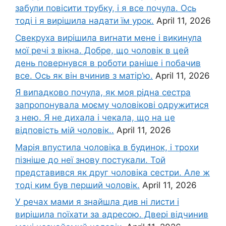
забули повісити трубку, і я все почула. Ось
тоді і я вирішила надати їм урок.
April 11, 2026
Свекруха вирішила виrнати мене і викинула
мої речі з вікна. Добре, що чоловік в цей
день повернувся в роботи раніше і побачив
все. Ось як він вчинив з матір’ю.
April 11, 2026
Я випадково почула, як моя рідна сестра
запропонувала моєму чоловікові одружитися
з нею. Я не дихала і чекала, що на це
відповість мій чоловік..
April 11, 2026
Марія впустила чоловіка в будинок, і трохи
пізніше до неї знову постукали. Той
представився як друг чоловіка сестри. Але ж
тоді ким був перший чоловік.
April 11, 2026
У речах мами я знайшла див ні листи і
вирішила поїхати за адресою. Двері відчинив