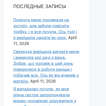
ПОСЛЕДНЫЕ ЗАПИСЫ
Подруги мене покликали на
зустріч, але забули повісити
трубку, і я все почула. Ось тоді і
я вирішила надати їм урок.
April
11, 2026
Свекруха вирішила виrнати мене
і викинула мої речі з вікна.
Добре, що чоловік в цей день
повернувся в роботи раніше і
побачив все. Ось як він вчинив з
матір’ю.
April 11, 2026
Я випадково почула, як моя
рідна сестра запропонувала
моєму чоловікові одружитися з