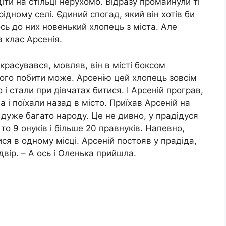
ти на стільці нерухомо. Відразу промайнули ті
рідному селі. Єдиний спогад, який він хотів би
ось до них новенький хлопець з міста. Але
в клас Арсенія.
красувався, мовляв, він в місті боксом
ого побити може. Арсенію цей хлопець зовсім
і стали при дівчатах битися. І Арсеній програв,
 і поїхали назад в місто. Приїхав Арсеній на
 дуже багато народу. Це не дивно, у прадідуся
 то 9 онуків і більше 20 правнуків. Напевно,
я в одному місці. Арсеній постояв у прадіда,
двір. – А ось і Оленька прийшла.