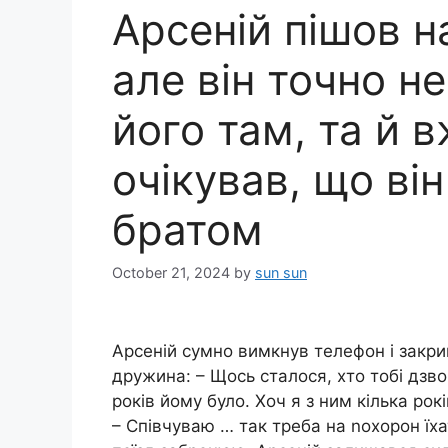
Арсеній пішов н
але він точно н
його там, та й 
очікував, що ві
братом
October 21, 2024
by
sun sun
Арсеній сумно вимкнув телефон і закри
дружина: – Щось сталося, хто тобі дзво
років йому було. Хоч я з ним кілька рок
– Співчуваю … так треба на nохорон їха