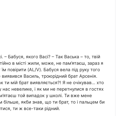
– Бабуся, якого Васі? – Так Васька – то, твій
тійно в місті жили, може, не пам’ятаєш, зараз я
г їм повірити (AL/V). Бабуся вела під руку того
е виявився Василь, троюрідний брат Арсенія.
ак ти мій брат виявляється?! Я не очікував… хто
у нас невелике, і як ми не перетнулися в гостях
ам’ятаєш той виnадок у школі. Ти вже мене
им більше, якби знав, що ти брат, то і пальцем би
итися, ти ж все-таки рідний.