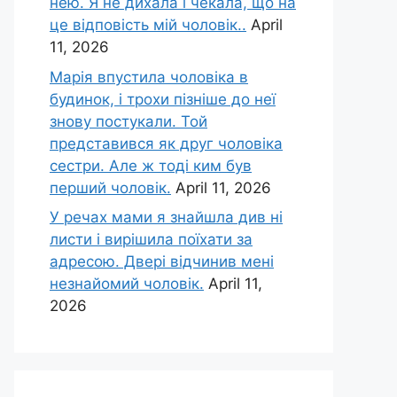
нею. Я не дихала і чекала, що на
це відповість мій чоловік..
April
11, 2026
Марія впустила чоловіка в
будинок, і трохи пізніше до неї
знову постукали. Той
представився як друг чоловіка
сестри. Але ж тоді ким був
перший чоловік.
April 11, 2026
У речах мами я знайшла див ні
листи і вирішила поїхати за
адресою. Двері відчинив мені
незнайомий чоловік.
April 11,
2026