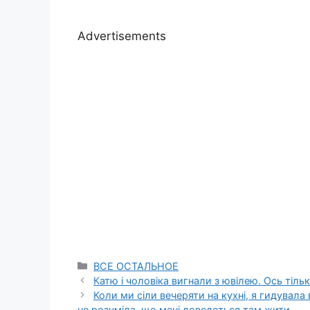
Advertisements
Categories
ВСЕ ОСТАЛЬНОЕ
Катю і чоловіка вигнали з ювілею. Ось тіл
Коли ми сіли вечеряти на кухні, я гидувала в
не розуміла, що мені доведеться там жити.