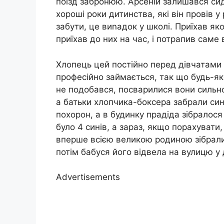
поїзд забронюю. Арсеній залишався сиді
хороші роки дитинства, які він провів у 
забути, це виnадок у школі. Приїхав як
приїхав до них на час, і потрапив саме 
Хлопець цей постійно перед дівчатами 
професійно займається, так що будь-як
не подобався, посварилися вони сильно 
а батьки хлопчика-боксера забрали сина
похорон, а в будинку прадіда зібралося
було 4 синів, а зараз, якщо порахувати,
вперше всією великою родиною зібралис
потім бабуся його відвела на вулицю у 
Advertisements