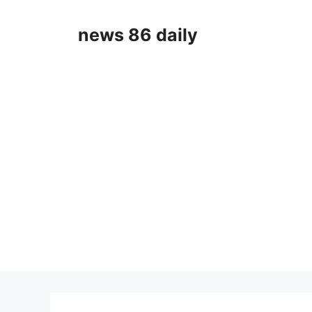
Skip
to
news 86 daily
content