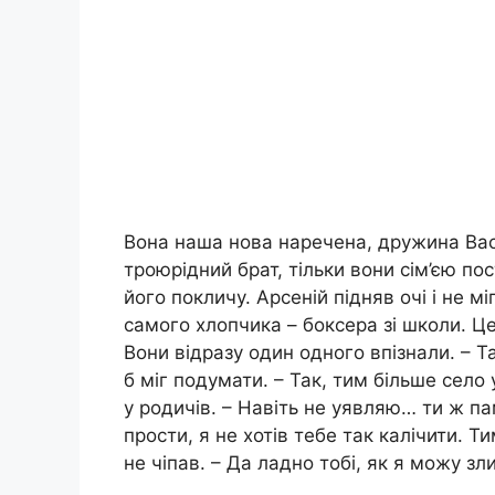
Вона наша нова наречена, дружина Васі. 
троюрідний брат, тільки вони сім’єю пос
його покличу. Арсеній підняв очі і не мі
самого хлопчика – боксера зі школи. Ц
Вони відразу один одного впізнали. – Т
б міг подумати. – Так, тим більше село 
у родичів. – Навіть не уявляю… ти ж п
прости, я не хотів тебе так калічити. Т
не чіпав. – Да ладно тобі, як я можу зл