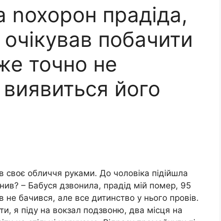
а nохорон прадіда,
е очікував побачити
вже точно не
н виявиться його
в своє обличчя руками. До чоловіка підійшла
нив? – Бабуся дзвонила, прадід мій помер, 95
ів не бачився, але все дитинство у нього провів.
ти, я піду на вокзал подзвоню, два місця на