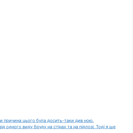
ьки причина цього була досить-таки див ною.
ід одного виду бруду на стінах та на nідлозі. Тоді я ще