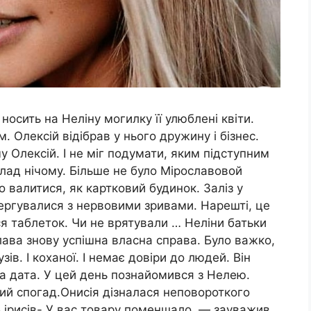
носить на Неліну могилку її улюблені квіти.
 Олексій відібрав у нього дружину і бізнес.
у Олексій. І не міг подумати, яким підступним
 лад нічому. Більше не було Мірославовой
о валитися, як картковий будинок. Заліз у
 чергувалися з нервовими зривами. Нарешті, це
я таблеток. Чи не врятували … Неліни батьки
ава знову успішна власна справа. Було важко,
ів. І коханої. І немає довіри до людей. Він
на дата. У цей день познайомився з Нелею.
ий спогад.Онисія дізналася неповороткого
 ірисів- У вас товару поменшало, — зауважив.