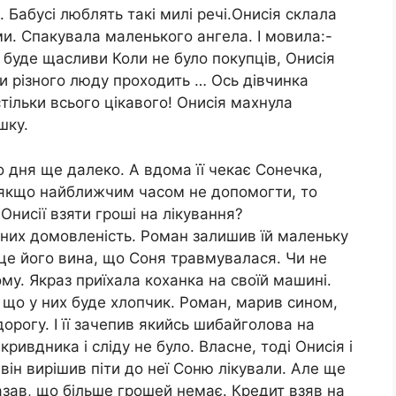
 Бабусі люблять такі милі речі.Онисія склала
и. Спакувала маленького ангела. І мовила:-
 буде щасливи Коли не було покупців, Онисія
ки різного люду проходить … Ось дівчинка
стільки всього цікавого! Онисія махнула
шку.
о дня ще далеко. А вдома її чекає Сонечка,
 І якщо найближчим часом не допомогти, то
Онисії взяти гроші на лікування?
 них домовленість. Роман залишив їй маленьку
, це його вина, що Соня травмувалася. Чи не
у. Якраз приїхала коханка на своїй машині.
 що у них буде хлопчик. Роман, марив сином,
 дорогу. І її зачепив якийсь шибайголова на
ривдника і сліду не було. Власне, тоді Онисія і
І він вирішив піти до неї Соню лікували. Але ще
зав, що більше грошей немає. Кредит взяв на