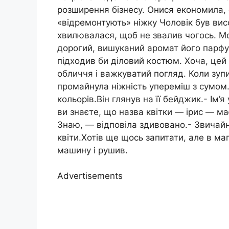
розширення бізнесу. Онися економила, 
«відремонтують» ніжку Чоловік був вис
хвилювалася, щоб не звалив чогось. Мо
дорогий, вишуканий аромат його парфум
підходив би діловий костюм. Хоча, цей
обличчя і важкуватий погляд. Коли зупи
промайнула ніжність упереміш з сумом.-
кольорів.Він глянув на її бейджик.- Ім’я
ви знаєте, що назва квітки — ірис — м
Знаю, — відповіла здивовано.- Звичайн
квіти.Хотів ще щось запитати, але в м
машину і рушив.
Advertisements