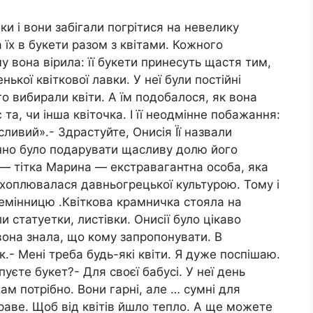
ки і вони забігали погрітися на невелику
їх в букети разом з квітами. Кожного
 вона вірила: її букети принесуть щастя тим,
ької квіткової лавки. У неї були постійні
го вибирали квіти. А їм подобалося, як вона
та, чи інша квіточка. І її неодмінне побажання:
ливий».- Здрастуйте, Онисія Її назвали
инно було подарувати щасливу долю його
а — тітка Марина — екстравагантна особа, яка
хоплювалася давньогрецької культурою. Тому і
лемінницю .Квіткова крамничка стояла на
ли статуетки, листівки. Онисії було цікаво
 вона знала, що кому запропонувати. В
- Мені треба будь-які квіти. Я дуже поспішаю.
пуєте букет?- Для своєї бабусі. У неї день
вам потрібно. Вони гарні, але … сумні для
краве. Щоб від квітів йшло тепло. А ще можете