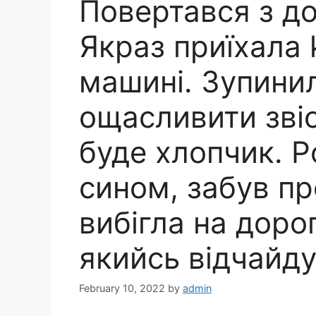
Повертався з д
Якраз приїхала 
машині. Зупини
ощасливити звіс
буде хлопчик. 
сином, забув про
вибігла на дорогу
якийсь відчайду
February 10, 2022
by
admin