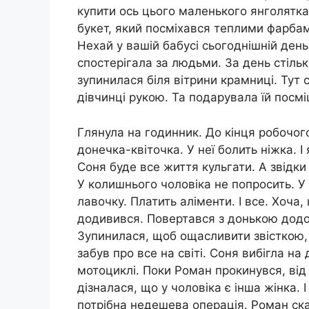
купити ось цього маленького янголятка.
букет, який посміхався теплими фарбам
Нехай у вашій бабусі сьогоднішній день
спостерігала за людьми. За день стіль
зупинилася біля вітрини крамниці. Тут 
дівчинці рукою. Та подарувала їй посмі
Глянула на годинник. До кінця робочог
донечка-квіточка. У неї болить ніжка.
Соня буде все життя кульгати. А звідки 
У колишнього чоловіка не попросить. У
лавочку. Платить аліменти. І все. Хоча
додивився. Повертався з донькою додом
Зупинилася, щоб ощасливити звісткою,
забув про все на світі. Соня вибігла на
мотоциклі. Поки Роман прокинувся, від к
дізналася, що у чоловіка є інша жінка. 
потрібна недешева операція. Роман ска