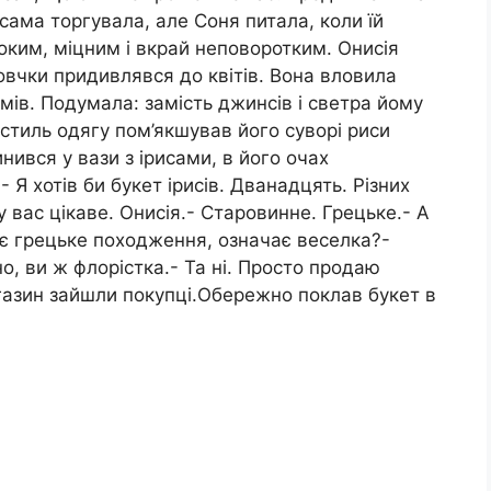
сама торгувала, але Соня питала, коли їй
оким, міцним і вкрай неповоротким. Онисія
вчки придивлявся до квітів. Вона вловила
ів. Подумала: замість джинсів і светра йому
 стиль одягу пом’якшував його суворі риси
нився у вази з ірисами, в його очах
 Я хотів би букет ірисів. Дванадцять. Різних
 у вас цікаве. Онисія.- Старовинне. Грецьке.- А
ає грецьке походження, означає веселка?-
о, ви ж флорістка.- Та ні. Просто продаю
агазин зайшли покупці.Обережно поклав букет в