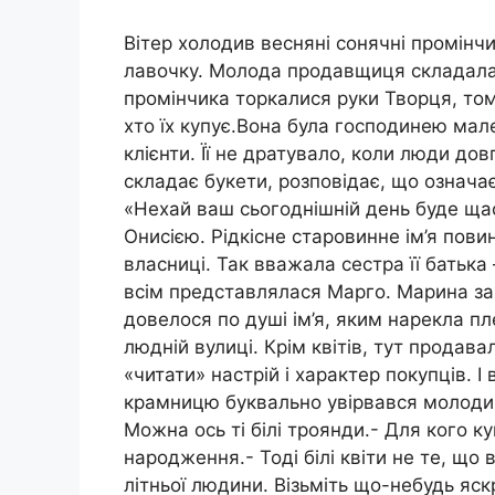
Вітер холодив весняні сонячні промінчи
лавочку. Молода продавщиця складала 
промінчика торкалися руки Творця, тому
хто їх купує.Вона була господинею мален
клієнти. Її не дратувало, коли люди дов
складає букети, розповідає, що означає 
«Нехай ваш сьогоднішній день буде щас
Онисією. Рідкісне старовинне ім’я пов
власниці. Так вважала сестра її батьк
всім представлялася Марго. Марина за
довелося по душі ім’я, яким нарекла п
людній вулиці. Крім квітів, тут продава
«читати» настрій і характер покупців. І
крамницю буквально увірвався молодик.
Можна ось ті білі троянди.- Для кого ку
народження.- Тоді білі квіти не те, що 
літньої людини. Візьміть що-небудь яс