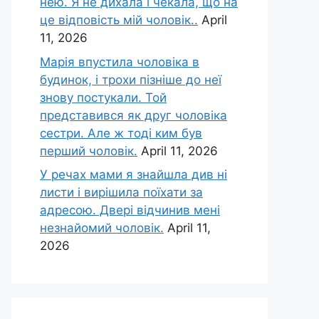
нею. Я не дихала і чекала, що на
це відповість мій чоловік..
April
11, 2026
Марія впустила чоловіка в
будинок, і трохи пізніше до неї
знову постукали. Той
представився як друг чоловіка
сестри. Але ж тоді ким був
перший чоловік.
April 11, 2026
У речах мами я знайшла див ні
листи і вирішила поїхати за
адресою. Двері відчинив мені
незнайомий чоловік.
April 11,
2026