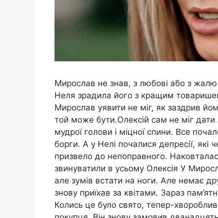
Мирослав не знав, з любові або з жалю 
Неля зрадила його з кращим товаришем.
Мирослав уявити не міг, як заздрив йом
той може бути.Олексій сам не міг дати
мудрої голови і міцної спини. Все почал
борги. А у Нелі почалися депресії, які
призвело до непоправного. Наковталас
звинуватили в усьому Олексія У Миросл
але зумів встати на ноги. Але немає друз
знову приїхав за квітами. Зараз пам’ят
Колись це було свято, тепер-хвороблив
покупця. Він знову замовив дванадцять