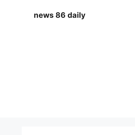
Skip
to
news 86 daily
content