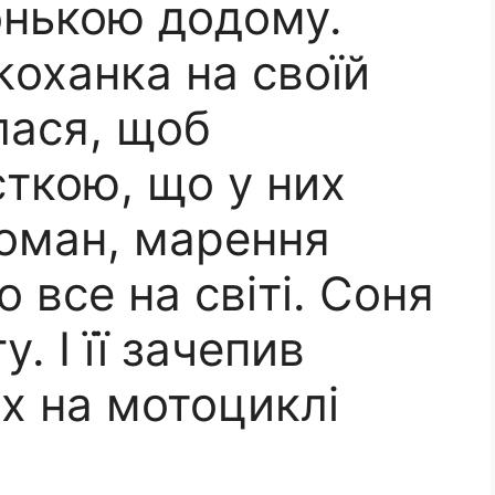
онькою додому.
kоханка на своїй
лася, щоб
ткою, що у них
Роман, марення
 все на світі. Соня
. І її зачепив
х на мотоциклі