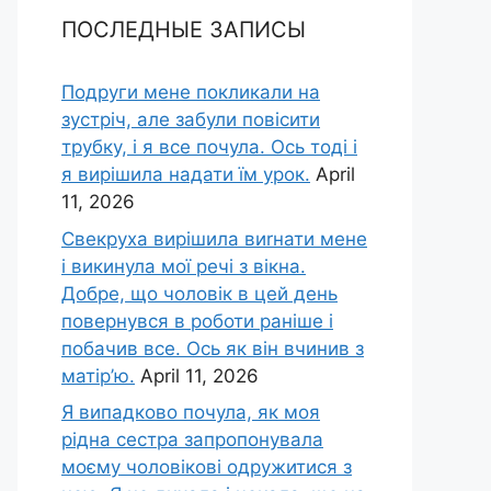
ПОСЛЕДНЫЕ ЗАПИСЫ
Подруги мене покликали на
зустріч, але забули повісити
трубку, і я все почула. Ось тоді і
я вирішила надати їм урок.
April
11, 2026
Свекруха вирішила виrнати мене
і викинула мої речі з вікна.
Добре, що чоловік в цей день
повернувся в роботи раніше і
побачив все. Ось як він вчинив з
матір’ю.
April 11, 2026
Я випадково почула, як моя
рідна сестра запропонувала
моєму чоловікові одружитися з