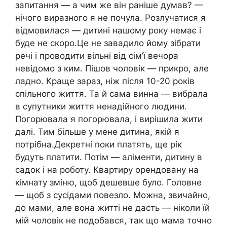
запитання — а чим же він раніше думав? —
нічого виразного я не почула. Розлучатися я
відмовилася — дитині нашому року немає і
буде не скоро.Це не завадило йому зібрати
речі і проводити вільні від сім’ї вечора
невідомо з ким. Пішов чоловік — прикро, але
ладно. Краще зараз, ніж після 10-20 років
спільного життя. Та й сама винна — вибрала
в супутники життя ненадійного людини.
Погорювала я погорювала, і вирішила жити
далі. Тим більше у мене дитина, якій я
потрібна.Декретні поки платять, ще рік
будуть платити. Потім — аліменти, дитину в
садок і на роботу. Квартиру орендовану на
кімнату зміню, щоб дешевше було. Головне
— щоб з сусідами повезло. Можна, звичайно,
до мами, але вона житті не дасть — ніколи їй
мій чоловік не подобався, так що мама точно