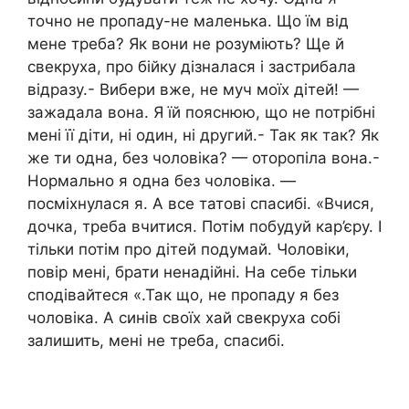
точно не пропаду-не маленька. Що їм від
мене треба? Як вони не розуміють? Ще й
свекруха, про бійку дізналася і застрибала
відразу.- Вибери вже, не муч моїх дітей! —
зажадала вона. Я їй пояснюю, що не потрібні
мені її діти, ні один, ні другий.- Так як так? Як
же ти одна, без чоловіка? — оторопіла вона.-
Нормально я одна без чоловіка. —
посміхнулася я. А все татові спасибі. «Вчися,
дочка, треба вчитися. Потім побудуй кар’єру. І
тільки потім про дітей подумай. Чоловіки,
повір мені, брати ненадійні. На себе тільки
сподівайтеся «.Так що, не пропаду я без
чоловіка. А синів своїх хай свекруха собі
залишить, мені не треба, спасибі.