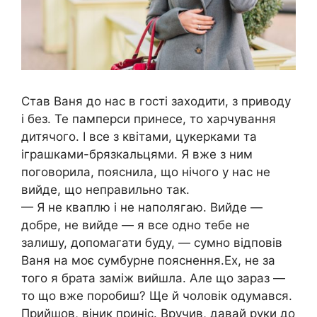
Став Ваня до нас в гості заходити, з приводу
і без. Те памперси принесе, то харчування
дитячого. І все з квітами, цукерками та
іграшками-брязкальцями. Я вже з ним
поговорила, пояснила, що нічого у нас не
вийде, що неправильно так.
— Я не кваплю і не наполягаю. Вийде —
добре, не вийде — я все одно тебе не
залишу, допомагати буду, — сумно відповів
Ваня на моє сумбурне пояснення.Ех, не за
того я брата заміж вийшла. Але що зараз —
то що вже поробиш? Ще й чоловік одумався.
Прийшов, віник приніс. Вручив, давай руки до