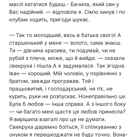
маслі кататися будеш.- Бачила, який син у
Вас надійний. — відповіла я. Сім’ю кинув і по
клубам ходить, пригоди шукає.
— Так то молодший, весь в батька свого! А
старшенький у мене — золото, сама знаєш.
Ти — дівчина красива, ти подумай, чи не
рубай з плеча, може, що й вийде. — сказала
свекруха і пішла.А я задумалася. Так згодна.
Іван — хороший. Мій чоловік, у порівнянні з
братом, завжди програвав. Той і
працьовитий, і господарський, не п’є, не
курить, руки не розпускає. Нонеправільно це.
Була б любов — інша справа. А з іншого боку
— чи багато мені щастя ця любов принесла?
Я вирішила взагалі про це не думати.
Свекруха даремно боїться, її спілкуванню з
онуком я перешкоджати не буду точно. Вона-