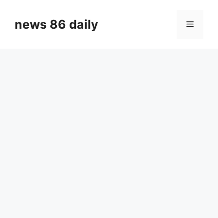
Skip
to
news 86 daily
Menu
content