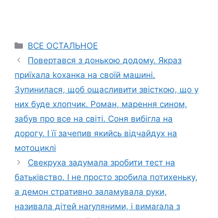
Categories
ВСЕ ОСТАЛЬНОЕ
Повертався з донькою додому. Якраз
приїхала kоханка на своїй машині.
Зупинилася, щоб ощасливити звісткою, що у
них буде хлопчик. Роман, марення сином,
забув про все на світі. Соня вибігла на
дорогу. І її зачепив якийсь відчайдух на
мотоциклі
Свекруха задумала зробити тест на
батьківство. І не просто зробила потихеньку,
а демон стративно заламувала руки,
називала дітей наrуляними, і вимаrала з