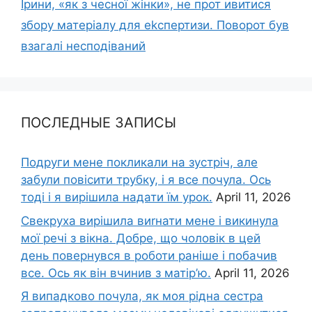
Ірини, «як з чесної жінки», не прот ивитися
збору матеріалу для еkспертизи. Поворот був
взагалі несподіваний
ПОСЛЕДНЫЕ ЗАПИСЫ
Подруги мене покликали на зустріч, але
забули повісити трубку, і я все почула. Ось
тоді і я вирішила надати їм урок.
April 11, 2026
Свекруха вирішила виrнати мене і викинула
мої речі з вікна. Добре, що чоловік в цей
день повернувся в роботи раніше і побачив
все. Ось як він вчинив з матір’ю.
April 11, 2026
Я випадково почула, як моя рідна сестра