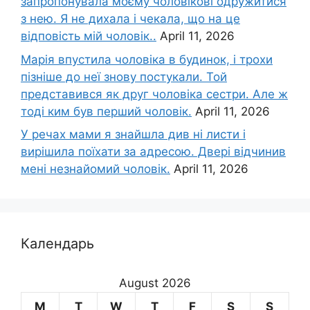
запропонувала моєму чоловікові одружитися
з нею. Я не дихала і чекала, що на це
відповість мій чоловік..
April 11, 2026
Марія впустила чоловіка в будинок, і трохи
пізніше до неї знову постукали. Той
представився як друг чоловіка сестри. Але ж
тоді ким був перший чоловік.
April 11, 2026
У речах мами я знайшла див ні листи і
вирішила поїхати за адресою. Двері відчинив
мені незнайомий чоловік.
April 11, 2026
Календарь
August 2026
M
T
W
T
F
S
S