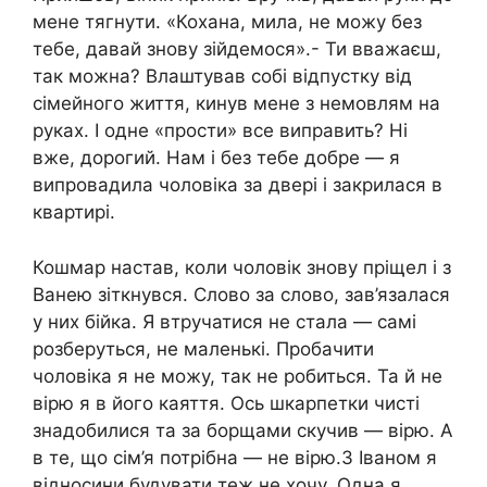
мене тягнути. «Кохана, мила, не можу без
тебе, давай знову зійдемося».- Ти вважаєш,
так можна? Влаштував собі відпустку від
сімейного життя, кинув мене з немовлям на
руках. І одне «прости» все виправить? Ні
вже, дорогий. Нам і без тебе добре — я
випровадила чоловіка за двері і закрилася в
квартирі.
Кошмар настав, коли чоловік знову пріщел і з
Ванею зіткнувся. Слово за слово, зав’язалася
у них бійка. Я втручатися не стала — самі
розберуться, не маленькі. Пробачити
чоловіка я не можу, так не робиться. Та й не
вірю я в його каяття. Ось шкарпетки чисті
знадобилися та за борщами скучив — вірю. А
в те, що сім’я потрібна — не вірю.З Іваном я
відносини будувати теж не хочу. Одна я