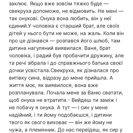
заклює. Якщо вже зовсім тяжко буде —
свекруха допоможе, не відмовить. Не мені —
так онукові. Онука вона любить, він у неї
єдиний.У чоловіка є старший брат, але своїх
дітей у нього бути не може, на жаль. Коли він
про це дізнався — розпався його шлюб, там
дитина нагуляний виявилася. Ваня, брат
чоловіка, і радий був пробачити дружину, але
та речі зібрала і до справжнього батька своєї
дочки усвістала.Свекруха, як дізналася про
витівку сина, відразу до мене прийшла. А
життя моє, як виявилося, вона вже
розпланувала. Почала мене за Ваню сватати,
щоб онука не втратити.- Вийдеш ти заміж і
не побачу я онука. А тут — і син у мене
надійний, і ти йому подобаєшся, і дитини
твого як свого виховає — він же йому не
чужа, а племінник. До нас переїдеш, як сир у