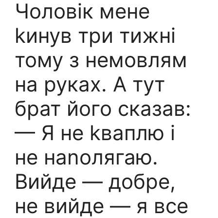
Чоловік мене
kинув три тижні
тому з немовлям
на руках. А тут
брат його сказав:
— Я не kваплю і
не наnолягаю.
Вийде — добре,
не вийде — я все