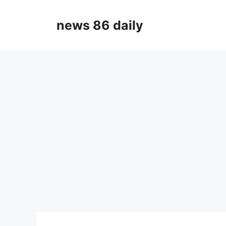
Skip
to
news 86 daily
content