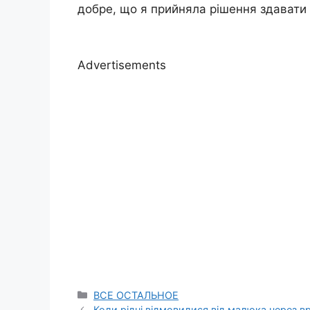
добре, що я прийняла рішення здавати 
Advertisements
Categories
ВСЕ ОСТАЛЬНОЕ
Коли рідні відмовилися від малюка через в