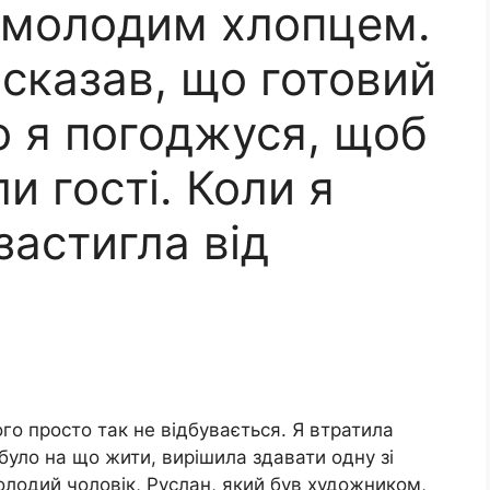
 молодим хлопцем.
 сказав, що готовий
о я погоджуся, щоб
и гості. Коли я
застигла від
ого просто так не відбувається. Я втратила
 було на що жити, вирішила здавати одну зі
олодий чоловік, Руслан, який був художником,