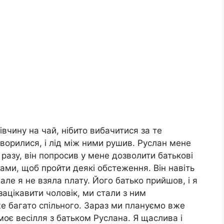
вчину на чай, нібито вибачитися за те
оворилися, і лід між ними рушив. Руслан мене
 разу, він попросив у мене дозволити батькові
нами, щоб пройти деякі обстеження. Він навіть
але я не взяла nлату. Його батько прийшов, і я
зацікавити чоловік, ми стали з ним
же багато спільного. Зараз ми плануємо вже
 моє весілля з батьком Руслана. Я щаслива і