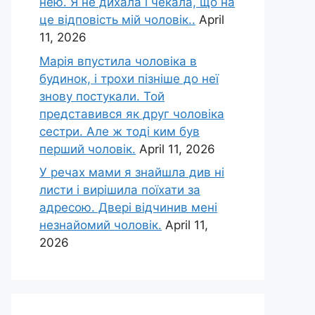
нею. Я не дихала і чекала, що на
це відповість мій чоловік..
April
11, 2026
Марія впустила чоловіка в
будинок, і трохи пізніше до неї
знову постукали. Той
представився як друг чоловіка
сестри. Але ж тоді ким був
перший чоловік.
April 11, 2026
У речах мами я знайшла див ні
листи і вирішила поїхати за
адресою. Двері відчинив мені
незнайомий чоловік.
April 11,
2026