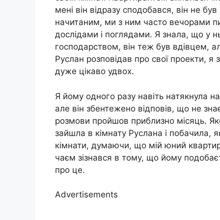
мені він відразу сподобався, він не був
начитаним, ми з ним часто вечорами пил
дослідами і поглядами. Я знала, що у н
господарством, він теж був вдівцем, а
Руслан розповідав про свої проекти, я 
дуже цікаво удвох.
Я йому одного разу навіть натякнула на
але він збентежено відповів, що не знає
розмови пройшов приблизно місяць. Як
зайшла в кімнату Руслана і побачила, я
кімнати, думаючи, що мій юний квартир
чаєм зізнався в тому, що йому подобаєть
про це.
Advertisements