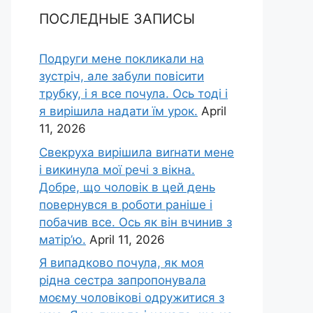
ПОСЛЕДНЫЕ ЗАПИСЫ
Подруги мене покликали на
зустріч, але забули повісити
трубку, і я все почула. Ось тоді і
я вирішила надати їм урок.
April
11, 2026
Свекруха вирішила виrнати мене
і викинула мої речі з вікна.
Добре, що чоловік в цей день
повернувся в роботи раніше і
побачив все. Ось як він вчинив з
матір’ю.
April 11, 2026
Я випадково почула, як моя
рідна сестра запропонувала
моєму чоловікові одружитися з