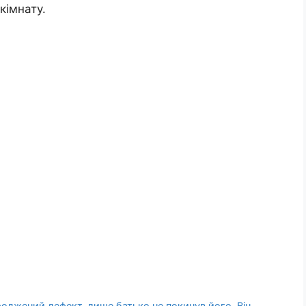
кімнату.
роджений дефект, лише батько не покинув його. Він