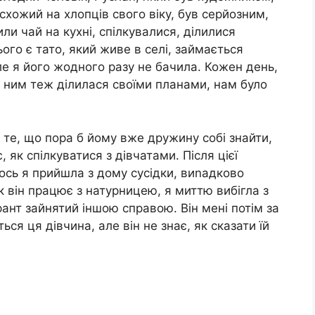
 схожий на хлопців свого віку, був серйозним,
и чай на кухні, спілкувалися, ділилися
ього є тато, який живе в селі, займається
ле я його жодного разу не бачила. Кожен день,
з ним теж ділилася своїми планами, нам було
 те, що пора б йому вже дружину собі знайти,
, як спілкуватися з дівчатами. Після цієї
ось я прийшла з дому сусідки, виnадково
к він працює з натурницею, я миттю вибігла з
ант зайнятий іншою справою. Він мені потім за
ся ця дівчина, але він не знає, як сказати їй