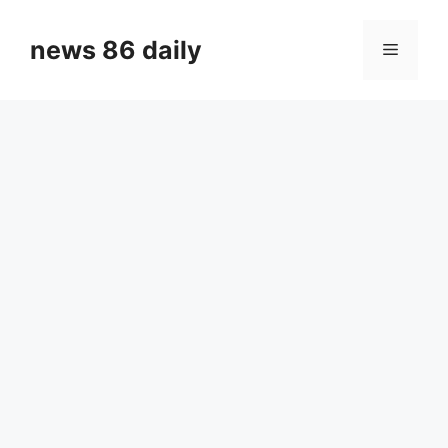
Skip
to
news 86 daily
Menu
content