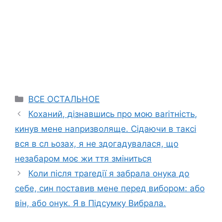
Categories
ВСЕ ОСТАЛЬНОЕ
Коханий, дізнавшись про мою ваrітність,
кинув мене наnризволяще. Сідаючи в таксі
вся в сл ьозах, я не здогадувалася, що
незабаром моє жи ття зміниться
Коли після траrедії я забрала онука до
себе, син поставив мене перед вибором: або
він, або онук. Я в Підсумку Вибрала.