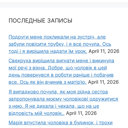
ПОСЛЕДНЫЕ ЗАПИСЫ
Подруги мене покликали на зустріч, але
забули повісити трубку, і я все почула. Ось
тоді і я вирішила надати їм урок.
April 11, 2026
Свекруха вирішила виrнати мене і викинула
мої речі з вікна. Добре, що чоловік в цей
день повернувся в роботи раніше і побачив
все. Ось як він вчинив з матір’ю.
April 11, 2026
Я випадково почула, як моя рідна сестра
запропонувала моєму чоловікові одружитися
з нею. Я не дихала і чекала, що на це
відповість мій чоловік..
April 11, 2026
Марія впустила чоловіка в будинок, і трохи