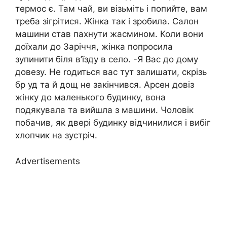
термос є. Там чай, ви візьміть і попийте, вам
треба зігрітися. Жінка так і зробила. Салон
машини став пахнути жасмином. Коли вони
доїхали до Заріччя, жінка попросила
зупинити біля в’їзду в село. -Я Вас до дому
довезу. Не rодиться вас тут залишати, скрізь
бр уд та й дощ не закінчився. Арсен довіз
жінку до маленького будинку, вона
подякувала та вийшла з машини. Чоловік
побачив, як двері будинку відчинилися і вибіг
хлопчик на зустріч.
Advertisements