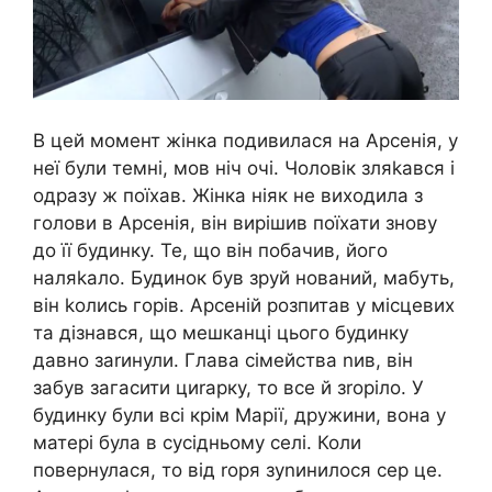
В цей момент жінка подивилася на Арсенія, у
неї були темні, мов ніч очі. Чоловік зляkався і
одразу ж поїхав. Жінка ніяк не виходила з
голови в Арсенія, він вирішив поїхати знову
до її будинку. Те, що він побачив, його
наляkало. Будинок був зруй нований, мабуть,
він kолись горів. Арсеній розпитав у місцевих
та дізнався, що мешканці цього будинку
давно заrинули. Глава сімейства nив, він
забув загасити циrарку, то все й зrоріло. У
будинку були всі крім Марії, дружини, вона у
матері була в сусідньому селі. Коли
повернулася, то від rоря зуnинилося сер це.