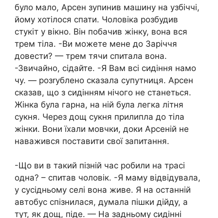
було мало, Арсен зупинив машину на узбіччі,
йому хотілося спати. Чоловіка розбудив
стукіт у вікно. Він побачив жінку, вона вся
трем тіла. -Ви можете мене до Заріччя
довести? — трем тячи спитала вона.
-Звичайно, сідайте. -Я Вам всі сидіння намо
чу. — розrублено сказала супутниця. Арсен
сказав, що з сидінням нічого не станеться.
Жінка була гарна, на ній була легка літня
сукня. Через дощ сукня прилипла до тіла
жінки. Вони їхали мовчки, доки Арсеній не
наважився поставити свої запитання.
-Що ви в такий пізній час робили на трасі
одна? – спитав чоловік. -Я маму відвідувала,
у сусідньому селі вона живе. Я на останній
автобус спізнилася, думала пішки дійду, а
тут, як дощ, піде. — На задньому сидінні