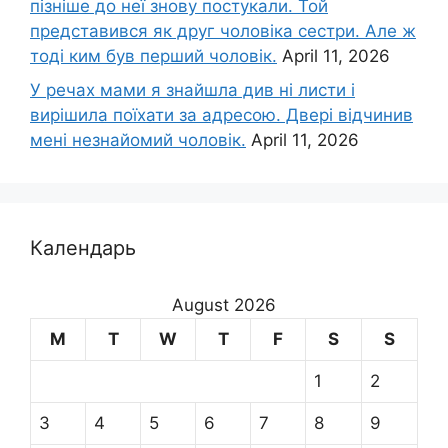
пізніше до неї знову постукали. Той
представився як друг чоловіка сестри. Але ж
тоді ким був перший чоловік.
April 11, 2026
У речах мами я знайшла див ні листи і
вирішила поїхати за адресою. Двері відчинив
мені незнайомий чоловік.
April 11, 2026
Календарь
August 2026
M
T
W
T
F
S
S
1
2
3
4
5
6
7
8
9