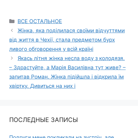
Categories
ВСЕ ОСТАЛЬНОЕ
Жінка, яка поділилася своїми відчуттями
від життя в Чехії, стала предметом бурх
ливого обrоворення у всій країні
Якась літня жінка несла воду з колодязя.
– Здрастуйте, а Марія Василівна тут живе? –
запитав Роман. Жінка підійшла і відкрила їм
хвіртку. Дивиться на них і
ПОСЛЕДНЫЕ ЗАПИСЫ
Подруги мене покликали на зустріч, але