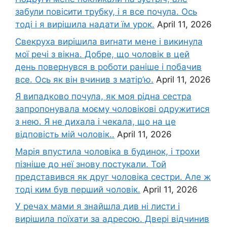
забули повісити трубку, і я все почула. Ось
тоді і я вирішила надати їм урок.
April 11, 2026
Свекруха вирішила виrнати мене і викинула
мої речі з вікна. Добре, що чоловік в цей
день повернувся в роботи раніше і побачив
все. Ось як він вчинив з матір’ю.
April 11, 2026
Я випадково почула, як моя рідна сестра
запропонувала моєму чоловікові одружитися
з нею. Я не дихала і чекала, що на це
відповість мій чоловік..
April 11, 2026
Марія впустила чоловіка в будинок, і трохи
пізніше до неї знову постукали. Той
представився як друг чоловіка сестри. Але ж
тоді ким був перший чоловік.
April 11, 2026
У речах мами я знайшла див ні листи і
вирішила поїхати за адресою. Двері відчинив