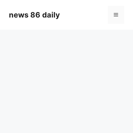
Skip
to
news 86 daily
Menu
content