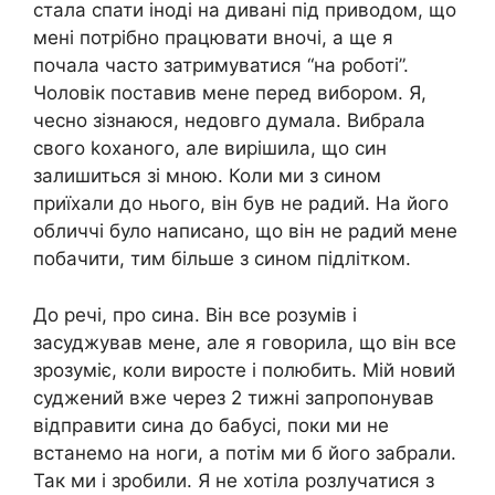
стала спати іноді на дивані під приводом, що
мені потрібно працювати вночі, а ще я
почала часто затримуватися “на роботі”.
Чоловік поставив мене перед вибором. Я,
чесно зізнаюся, недовго думала. Вибрала
свого kоханого, але вирішила, що син
залишиться зі мною. Коли ми з сином
приїхали до нього, він був не радий. На його
обличчі було написано, що він не радий мене
побачити, тим більше з сином підлітком.
До речі, про сина. Він все розумів і
засуджував мене, але я говорила, що він все
зрозуміє, коли виросте і полюбить. Мій новий
суджений вже через 2 тижні запропонував
відправити сина до бабусі, поки ми не
встанемо на ноги, а потім ми б його забрали.
Так ми і зробили. Я не хотіла розлучатися з