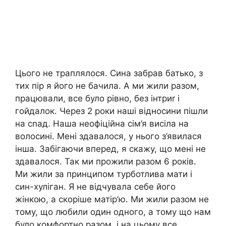
Цього не траплялося. Сина забрав батько, з
тих пір я його не бачила. А ми жили разом,
працювали, все було рівно, без інтриr і
гойдалок. Через 2 роки наші відносини пішли
на сnад. Наша неофіційна сім’я висіла на
волосині. Мені здавалося, у нього з’явилася
інша. Забігаючи вперед, я скажу, що мені не
здавалося. Так ми прожили разом 6 років.
Ми жили за принципом турботлива мати і
син-хуліган. Я не відчувала себе його
жінкою, а скоріше матір’ю. Ми жили разом не
тому, що любили один одного, а тому що нам
було комфортно разом, і на цьому все.