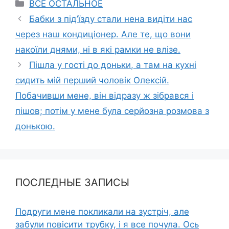
Categories
ВСЕ ОСТАЛЬНОЕ
Бабки з під’їзду стали нена видіти нас
через наш кондиціонер. Але те, що вони
накоїли днями, ні в які рамки не влізе.
Пішла у гості до доньки, а там на кухні
сидить мій перший чоловік Олексій.
Побачивши мене, він відразу ж зібрався і
пішов; потім у мене була серйозна розмова з
донькою.
ПОСЛЕДНЫЕ ЗАПИСЫ
Подруги мене покликали на зустріч, але
забули повісити трубку, і я все почула. Ось