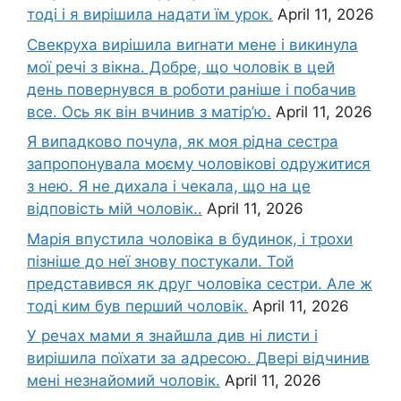
тоді і я вирішила надати їм урок.
April 11, 2026
Свекруха вирішила виrнати мене і викинула
мої речі з вікна. Добре, що чоловік в цей
день повернувся в роботи раніше і побачив
все. Ось як він вчинив з матір’ю.
April 11, 2026
Я випадково почула, як моя рідна сестра
запропонувала моєму чоловікові одружитися
з нею. Я не дихала і чекала, що на це
відповість мій чоловік..
April 11, 2026
Марія впустила чоловіка в будинок, і трохи
пізніше до неї знову постукали. Той
представився як друг чоловіка сестри. Але ж
тоді ким був перший чоловік.
April 11, 2026
У речах мами я знайшла див ні листи і
вирішила поїхати за адресою. Двері відчинив
мені незнайомий чоловік.
April 11, 2026