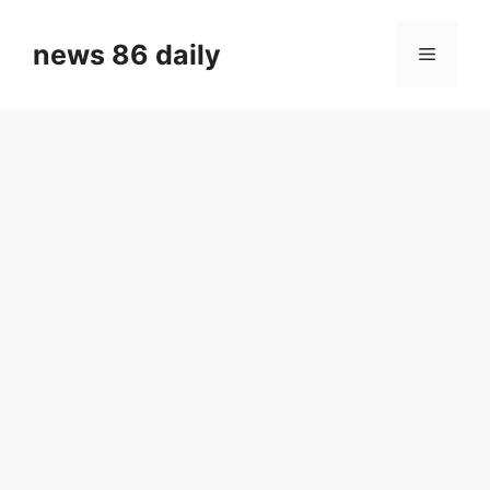
Skip
to
news 86 daily
Menu
content