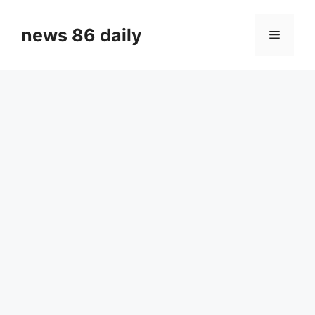
Skip
to
news 86 daily
Menu
content