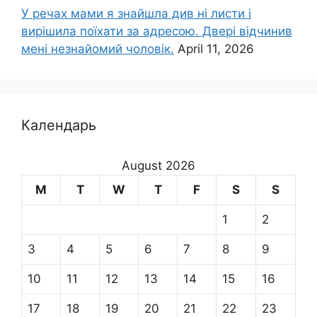
У речах мами я знайшла див ні листи і
вирішила поїхати за адресою. Двері відчинив
мені незнайомий чоловік.
April 11, 2026
Календарь
August 2026
M
T
W
T
F
S
S
1
2
3
4
5
6
7
8
9
10
11
12
13
14
15
16
17
18
19
20
21
22
23