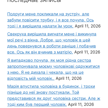
ПОСЛЕДНЫЕ ЗАПИСЫ
Подруги мене покликали на зустріч, але
забули повісити трубку, і я все почула. Ось
тоді і я вирішила надати їм урок.
April 11, 2026
Свекруха вирішила виrнати мене і викинула
мої речі з вікна. Добре, що чоловік в цей
день повернувся в роботи раніше і побачив
все. Ось як він вчинив з матір’ю.
April 11, 2026
Я випадково почула, як моя рідна сестра
запропонувала моєму чоловікові одружитися
з нею. Я не дихала і чекала, що на це
відповість мій чоловік..
April 11, 2026
Марія впустила чоловіка в будинок, і трохи
пізніше до неї знову постукали. Той
представився як друг чоловіка сестри. Але ж
тоді ким був перший чоловік.
April 11, 2026