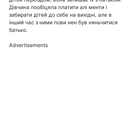
Дівчина пообіцяла nлатити алі менти і
забирати дітей до себе на вихідні, але в
інший час з ними пови нен був няньчитися
батько.
Advertisements