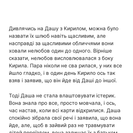
Дивлячись на Дашу з Кирилом, можна було
назвати їх шлюб навіть щасливим, але
насправді за щасливими обличчями вони
ховали нелюбов один до одного. Вірніше
сказати, нелюбов висловлювалася з боку
Кирила. Пара ніколи не сва рилася, у них все
йшло гладко, і в один день Кирило ось так
взяв і заявив, що він йде від Даші до іншої.
Тоді Даша не стала влаштовувати істерик.
Вона знала про все, просто мовчала, і ось,
час настав, коли всі карти відкрилися. Даша
спокійно зібрала свої речі і заявила, що вона
йде, але, щоб в зайвий раз не травмувати
дітей переїздом, вона залишає їх з батьком.