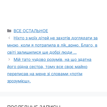
Categories
ВСЕ ОСТАЛЬНОЕ
Ніхто з моїх дітей не захотів доглядати за
мною, коли я потрапила в лik_apню. Благо, в
світі залишилися ще добрі люди …
Мій тато чудово розумів, на що здатна
його рідна сестра, тому все своє майно
переписав на мене зі словами «потім
зрозумієш».