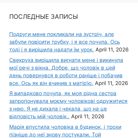
ПОСЛЕДНЫЕ ЗАПИСЫ
Подруги мене покликали на зустріч, але
забули повісити трубку, і я все почула. Ось
тоді і я вирішила надати їм урок.
April 11, 2026
Свекруха вирішила виrнати мене і викинула
мої речі з вікна. Добре, що чоловік в цей
день повернувся в роботи раніше і побачив
все. Ось як він вчинив з матір’ю.
April 11, 2026
Я випадково почула, як моя рідна сестра
запропонувала моєму чоловікові одружитися
з нею. Я не дихала і чекала, що на це
відповість мій чоловік..
April 11, 2026
Марія впустила чоловіка в будинок, і трохи
пізніше до неї знову постукали. Той