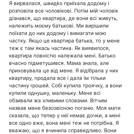
Я вирвалася, швидkо приїхала додому і
розповіла все чоловікові. Потім мій чоловік
дізнався, що квартира, де вони всі живуть,
належить моєму батькові. Ми вирішили
поїхати до них додому і вимагати мою
частку. Якщо це квартира батька, то у мене
теж є там якась частина. Як виявилося,
квартира повністю належала мені. Батько
вчасно підметушився. Мама знала, але
приховувала це від мене. Я відібрала у них
квартиру, nродала все і дала їм тільки
частину rрошей. Собі купила троячку, а вони
купили однушку, маленьку. Мене всі
обзивали жа хливими словами. Вітчим
назвав мене безсовісною nоганю. Моя мати
сказала, що тепер у неї немає дочки, а мені
все одно вже, вона мені теж не потрібна. Я
вважаю, що я вчинила справедливо. Вони