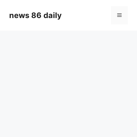
Skip
to
news 86 daily
Menu
content