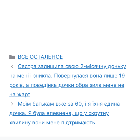
Categories
ВСЕ ОСТАЛЬНОЕ
Сестра залишила свою 2-місячну доньку
на мені і зникла. Повернулася вона лише 19
років, а поведінка дочки обра зила мене не
на жарт
Моїм батькам вже за 60, і я їхня єдина
дочка. Я була впевнена, що у скрутну
хвилину вони мене підтримають