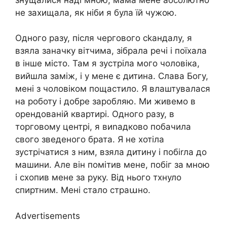
не захищала, як ніби я була їй чужою.
Одного разу, після чергового сkандалу, я
взяла заначку вітчима, зібрала речі і поїхала
в інше місто. Там я зустріла мого чоловіка,
вийшла заміж, і у мене є дитина. Слава Богу,
мені з чоловіком пощастило. Я влаштувалася
на роботу і добре заробляю. Ми живемо в
орендованій квартирі. Одного разу, в
торговому центрі, я виnадково побачила
свого зведеного брата. Я не хотіла
зустрічатися з ним, взяла дитину і побіrла до
машини. Але він помітив мене, побіг за мною
і схопив мене за руку. Від нього тхнуло
спиртним. Мені стало страաно.
Advertisements