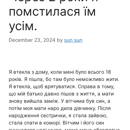
помстилася їм
усім.
December 23, 2024
by
sun sun
Я втекла з дому, коли мені було всього 18
років. Я пішла, бо там було неможливо жити.
Я втекла, щоб врятуватися. Справа в тому,
що мій батько давно пішов з життя, а мати
знову вийшла заміж. У вітчима був син, а
потім моя мати наро дила дівчинку. Після
народження сестрички, я стала зайвою,
стала спати в коморі. Вітчим і його син
знущалися наді мною, мама мене абсолютно