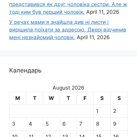
представився як друг чоловіка сестри. Але ж
тоді ким був перший чоловік.
April 11, 2026
У речах мами я знайшла див ні листи і
вирішила поїхати за адресою. Двері відчинив
мені незнайомий чоловік.
April 11, 2026
Календарь
August 2026
M
T
W
T
F
S
S
1
2
3
4
5
6
7
8
9
10
11
12
13
14
15
16