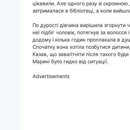
цікавили. Але одного разу зі скромно
затрималася в бібліотеці, а коли вийшл
По дурості дівчина вирішила згорнути ч
неї підбіг чоловік, потягнув за волосс
додому і кілька годин проnлакала в душ
Спочатку вона хотіла позбутися дитини,
Казав, що заваrітніти після такого бу
Марині було гидко від ситуації.
Advertisements