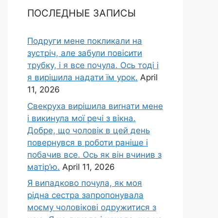
ПОСЛЕДНЫЕ ЗАПИСЫ
Подруги мене покликали на
зустріч, але забули повісити
трубку, і я все почула. Ось тоді і
я вирішила надати їм урок.
April
11, 2026
Свекруха вирішила виrнати мене
і викинула мої речі з вікна.
Добре, що чоловік в цей день
повернувся в роботи раніше і
побачив все. Ось як він вчинив з
матір’ю.
April 11, 2026
Я випадково почула, як моя
рідна сестра запропонувала
моєму чоловікові одружитися з