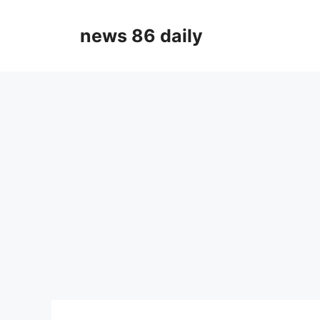
Skip
to
news 86 daily
content