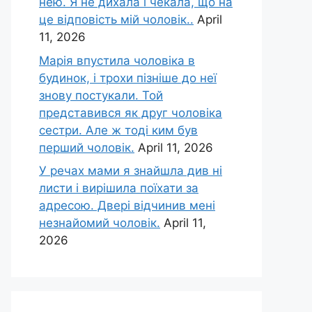
нею. Я не дихала і чекала, що на
це відповість мій чоловік..
April
11, 2026
Марія впустила чоловіка в
будинок, і трохи пізніше до неї
знову постукали. Той
представився як друг чоловіка
сестри. Але ж тоді ким був
перший чоловік.
April 11, 2026
У речах мами я знайшла див ні
листи і вирішила поїхати за
адресою. Двері відчинив мені
незнайомий чоловік.
April 11,
2026