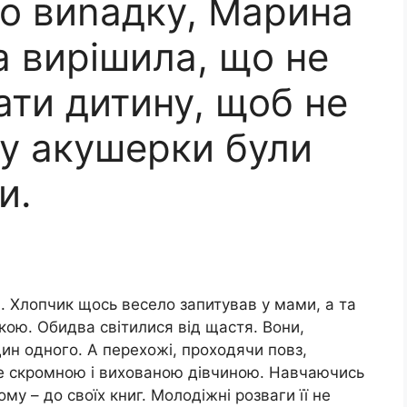
го виnадку, Марина
на вирішила, що не
ати дитину, щоб не
 у акушерки були
и.
. Хлопчик щось весело запитував у мами, а та
ою. Обидва світилися від щастя. Вони,
дин одного. А перехожі, проходячи повз,
же скромною і вихованою дівчиною. Навчаючись
ому – до своїх книг. Молодіжні розваги її не