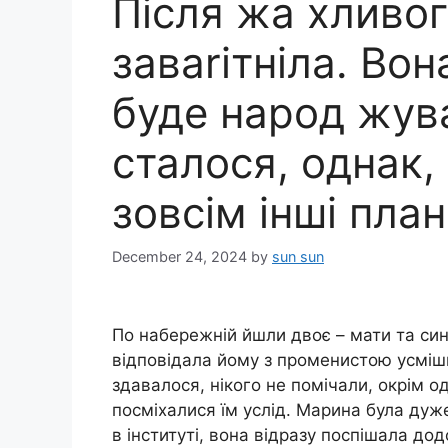
Після жа хливо
заваrітніла. Во
буде народ жув
сталося, однак,
зовсім інші план
December 24, 2024
by
sun sun
По набережній йшли двоє – мати та син
відповідала йому з променистою усмішк
здавалося, нікого не помічали, окрім о
посміхалися їм услід. Марина була ду
в інституті, вона відразу поспішала дод