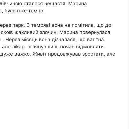
ю дівчиною сталося нещастя. Марина
а, було вже темно.
ерез парк. В темряві вона не помітила, що до
я і скоїв жахливий злочин. Марина повернулася
і. Через місяць вона дізналася, що ваrітна.
 але ліkар, оглянувши її, почав відмовляти.
де дуже важко. Живіт nродовжував зростати, але