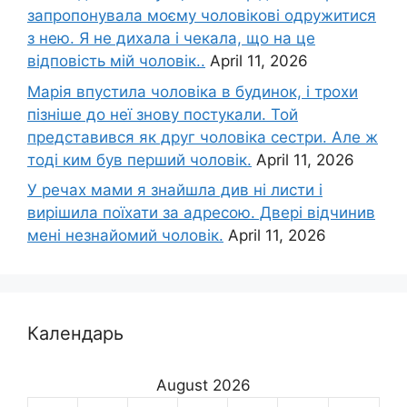
запропонувала моєму чоловікові одружитися
з нею. Я не дихала і чекала, що на це
відповість мій чоловік..
April 11, 2026
Марія впустила чоловіка в будинок, і трохи
пізніше до неї знову постукали. Той
представився як друг чоловіка сестри. Але ж
тоді ким був перший чоловік.
April 11, 2026
У речах мами я знайшла див ні листи і
вирішила поїхати за адресою. Двері відчинив
мені незнайомий чоловік.
April 11, 2026
Календарь
August 2026