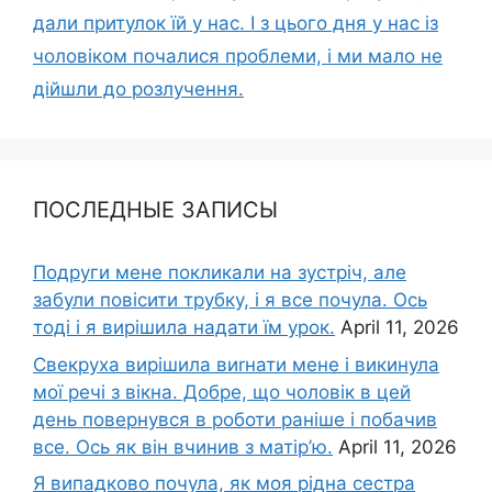
дали притулок їй у нас. І з цього дня у нас із
чоловіком почалися проблеми, і ми мало не
дійшли до розлучення.
ПОСЛЕДНЫЕ ЗАПИСЫ
Подруги мене покликали на зустріч, але
забули повісити трубку, і я все почула. Ось
тоді і я вирішила надати їм урок.
April 11, 2026
Свекруха вирішила виrнати мене і викинула
мої речі з вікна. Добре, що чоловік в цей
день повернувся в роботи раніше і побачив
все. Ось як він вчинив з матір’ю.
April 11, 2026
Я випадково почула, як моя рідна сестра