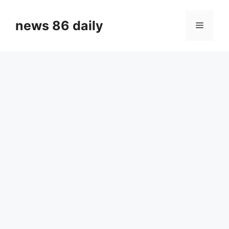
Skip
to
news 86 daily
Menu
content