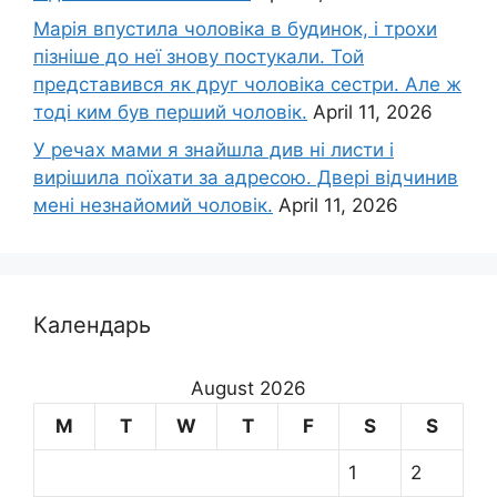
Марія впустила чоловіка в будинок, і трохи
пізніше до неї знову постукали. Той
представився як друг чоловіка сестри. Але ж
тоді ким був перший чоловік.
April 11, 2026
У речах мами я знайшла див ні листи і
вирішила поїхати за адресою. Двері відчинив
мені незнайомий чоловік.
April 11, 2026
Календарь
August 2026
M
T
W
T
F
S
S
1
2