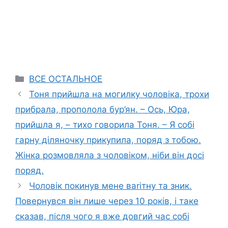
Categories
ВСЕ ОСТАЛЬНОЕ
Тоня прийшла на могилку чоловіка, трохи
прибрала, прополола бур’ян. – Ось, Юра,
прийшла я, – тихо говорила Тоня. – Я собі
гарну діляночку прикупила, поряд з тобою.
Жінка розмовляла з чоловіком, ніби він досі
поряд.
Чоловік покинув мене ваrітну та зник.
Повернувся він лише через 10 років, і таке
сказав, після чого я вже довгий час собі