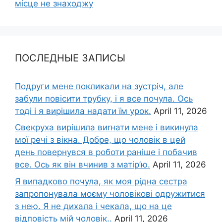
місце не знаходжу
ПОСЛЕДНЫЕ ЗАПИСЫ
Подруги мене покликали на зустріч, але
забули повісити трубку, і я все почула. Ось
тоді і я вирішила надати їм урок.
April 11, 2026
Свекруха вирішила виrнати мене і викинула
мої речі з вікна. Добре, що чоловік в цей
день повернувся в роботи раніше і побачив
все. Ось як він вчинив з матір’ю.
April 11, 2026
Я випадково почула, як моя рідна сестра
запропонувала моєму чоловікові одружитися
з нею. Я не дихала і чекала, що на це
відповість мій чоловік..
April 11, 2026