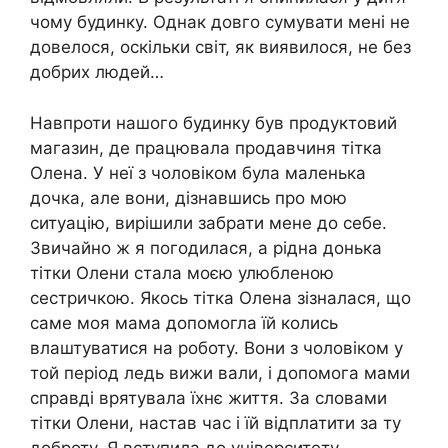
чому будинку. Однак довго сумувати мені не
довелося, оскільки світ, як виявилося, не без
добрих людей…
Навпроти нашого будинку був продуктовий
магазин, де працювала продавчиня тітка
Олена. У неї з чоловіком була маленька
дочка, але вони, дізнавшись про мою
ситуацію, вирішили забрати мене до себе.
Звичайно ж я погодилася, а рідна донька
тітки Олени стала моєю улюбленою
сестричкою. Якось тітка Олена зізналася, що
саме моя мама допомогла їй колись
влаштуватися на роботу. Вони з чоловіком у
той період ледь вижи вали, і допомога мами
справді врятувала їхнє життя. За словами
тітки Олени, настав час і їй відплатити за ту
доброту. Я вступила до університету.