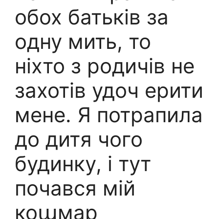
обох батьків за
одну мить, то
ніхто з родичів не
захотів удоч ерити
мене. Я потрапила
до дитя чого
будинку, і тут
почався мій
коաмар