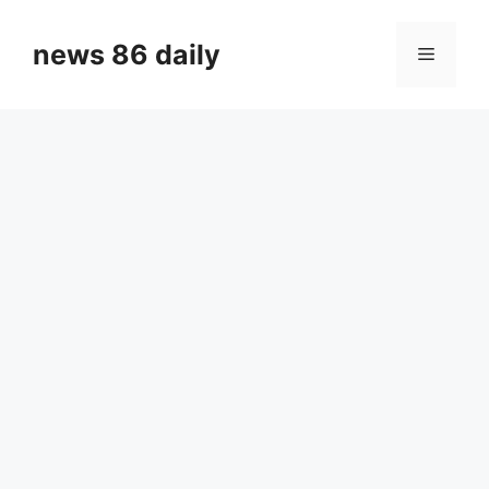
Skip
to
news 86 daily
Menu
content