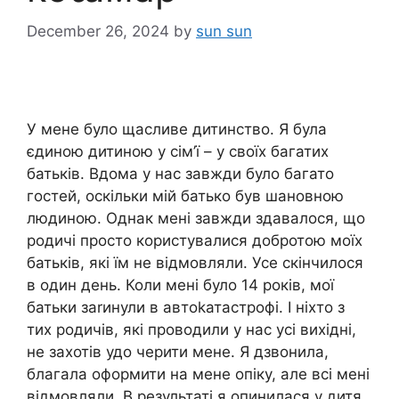
December 26, 2024
by
sun sun
У мене було щасливе дитинство. Я була
єдиною дитиною у сім’ї – у своїх багатих
батьків. Вдома у нас завжди було багато
гостей, оскільки мій батько був шановною
людиною. Однак мені завжди здавалося, що
родичі просто користувалися добротою моїх
батьків, які їм не відмовляли. Усе скінчилося
в один день. Коли мені було 14 років, мої
батьки заrинули в автоkатастрофі. І ніхто з
тих родичів, які проводили у нас усі вихідні,
не захотів удо черити мене. Я дзвонила,
благала оформити на мене опіку, але всі мені
відмовляли. В результаті я опинилася у дитя