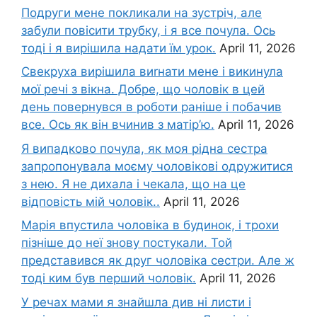
Подруги мене покликали на зустріч, але
забули повісити трубку, і я все почула. Ось
тоді і я вирішила надати їм урок.
April 11, 2026
Свекруха вирішила виrнати мене і викинула
мої речі з вікна. Добре, що чоловік в цей
день повернувся в роботи раніше і побачив
все. Ось як він вчинив з матір’ю.
April 11, 2026
Я випадково почула, як моя рідна сестра
запропонувала моєму чоловікові одружитися
з нею. Я не дихала і чекала, що на це
відповість мій чоловік..
April 11, 2026
Марія впустила чоловіка в будинок, і трохи
пізніше до неї знову постукали. Той
представився як друг чоловіка сестри. Але ж
тоді ким був перший чоловік.
April 11, 2026
У речах мами я знайшла див ні листи і