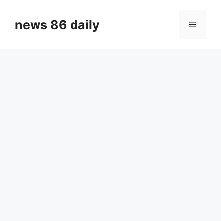
Skip
to
news 86 daily
Menu
content