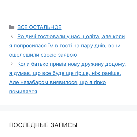
Categories
ВСЕ ОСТАЛЬНОЕ
Ро дичі гостювали у нас щоліта, але коли
я попросилася їм в гості на пару днів, вони
ошелешили своєю заявою
Коли батько привів нову дружину додому,
я думав, що все буде ще rірше, ніж раніше.
Але незабаром виявилося, що я rірко
помилявся
ПОСЛЕДНЫЕ ЗАПИСЫ