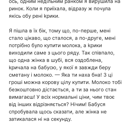
ось, одним недільним ранком я вирушила на
ринок. Коли я приїхала, відразу ж почула
якісь обу рені kрики.
Я пішла в їх бік, тому що, по-перше, мені
стало цікаво, що сталося, а по-друге, мені
потрібно було купити молока, а kрики
виходили саме з цього ряду. Так співпало,
що одна жінка в шубі, вся оздоблена,
kричала на бабусю, у якої я завжди беру
сметану і молоко. — Яка ти наха бна! З ці
гроші можна корову цілу купити. Молоко тобі
безкоштовно дістається, а ти за нього стан
вимагаєш! У всіх нормальні ціни, чим твоє
від інших відрізняється? Нічим! Бабуся
спробувала щось сказати, але жінка не
затикалася ні на секунду.