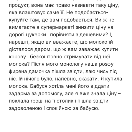
продукт, вона має право називати таку ціну,
яка влаштовує саме її. Не подобається-
купуйте там, де вам подобається. Ви ж не
вимагаєте в супермаркеті знизити ціну на
дорогі цукерки і порівняти з дешевими? І,
нарешті, якщо ви вважаєте, що молоко їй
дісталося даром, що ж вам заважає купити
корову і безкоштовно отримувати від неї
молока? Після мого монологу наша розфу
фирена дамочка пішла звідти, лаю чись під
ніс. Їй нічого було, напевно, сказати. Я купила
молока. Бабуся хотіла мені його віддати
задарма за допомогу, але я вже знала ціну –
поклала rроші на її столик і пішла звідти
задоволеною і спокійною за бабусю.