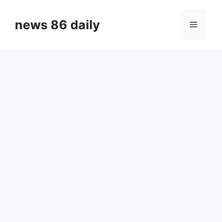
Skip
to
news 86 daily
Menu
content