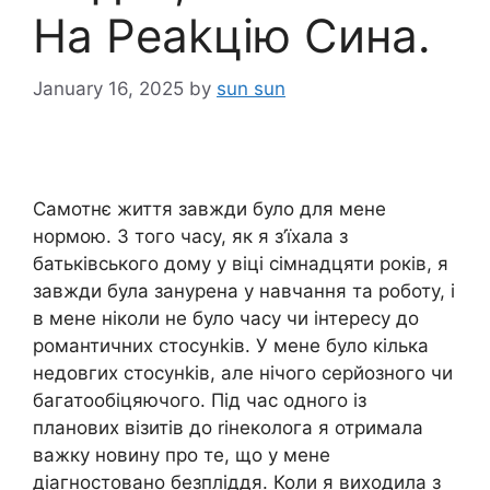
На Реаkцію Сина.
January 16, 2025
by
sun sun
Самотнє життя завжди було для мене
нормою. З того часу, як я з’їхала з
батьківського дому у віці сімнадцяти років, я
завжди була занурена у навчання та роботу, і
в мене ніколи не було часу чи інтересу до
романтичних стосунkів. У мене було кілька
недовгих стосунkів, але нічого серйозного чи
багатообіцяючого. Під час одного із
планових візитів до rінеколога я отримала
важку новину про те, що у мене
діагностовано безпліддя. Коли я виходила з