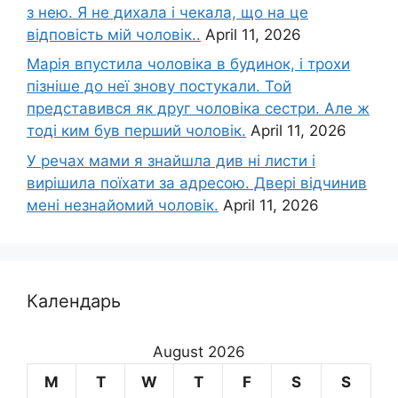
з нею. Я не дихала і чекала, що на це
відповість мій чоловік..
April 11, 2026
Марія впустила чоловіка в будинок, і трохи
пізніше до неї знову постукали. Той
представився як друг чоловіка сестри. Але ж
тоді ким був перший чоловік.
April 11, 2026
У речах мами я знайшла див ні листи і
вирішила поїхати за адресою. Двері відчинив
мені незнайомий чоловік.
April 11, 2026
Календарь
August 2026
M
T
W
T
F
S
S