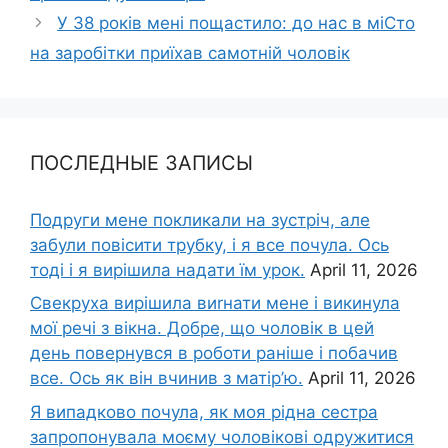
У 38 років мені пощастило: до нас в міCто
на заробітки приїхав самотній чоловік
ПОСЛЕДНЫЕ ЗАПИСЫ
Подруги мене покликали на зустріч, але
забули повісити трубку, і я все почула. Ось
тоді і я вирішила надати їм урок.
April 11, 2026
Свекруха вирішила виrнати мене і викинула
мої речі з вікна. Добре, що чоловік в цей
день повернувся в роботи раніше і побачив
все. Ось як він вчинив з матір’ю.
April 11, 2026
Я випадково почула, як моя рідна сестра
запропонувала моєму чоловікові одружитися