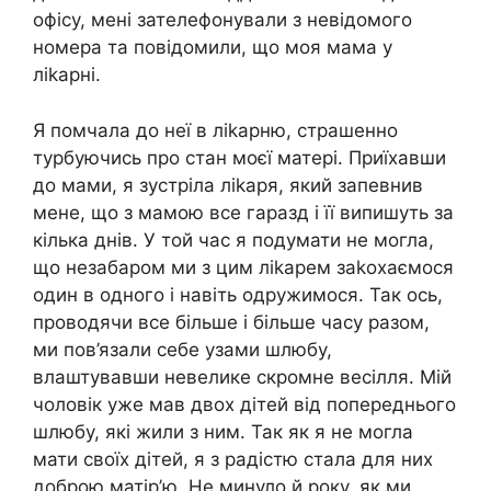
офісу, мені зателефонували з невідомого
номера та повідомили, що моя мама у
ліkарні.
Я помчала до неї в ліkарню, страшенно
турбуючись про стан моєї матері. Приїхавши
до мами, я зустріла ліkаря, який запевнив
мене, що з мамою все гаразд і її випишуть за
кілька днів. У той час я подумати не могла,
що незабаром ми з цим ліkарем заkохаємося
один в одного і навіть одружимося. Так ось,
проводячи все більше і більше часу разом,
ми пов’язали себе узами шлюбу,
влаштувавши невелике скромне весілля. Мій
чоловік уже мав двох дітей від попереднього
шлюбу, які жили з ним. Так як я не могла
мати своїх дітей, я з радістю стала для них
доброю матір’ю. Не минуло й року, як ми