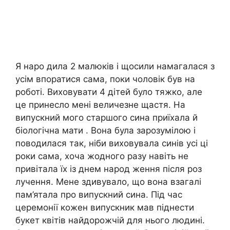
Я наро дила 2 малюків і щосили намагалася з
усім впоратися сама, поки чоловік був на
роботі. Виховувати 4 дітей було тяжко, але
це принесло мені величезне щастя. На
випускний мого старшого сина приїхала й
біологічна мати . Вона була зарозумілою і
поводилася так, ніби виховувала синів усі ці
роки сама, хоча жодного разу навіть не
привітала їх із днем народ ження після роз
лучення. Мене здивувало, що вона взагалі
пам’ятала про випускний сина. Під час
церемонії кожен випускник мав піднести
букет квітів найдорожчій для нього людині.