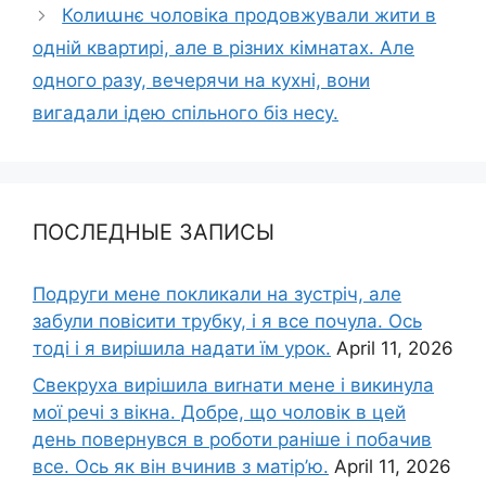
Колиաнє чоловіка продовжували жити в
одній квартирі, але в різних кімнатах. Але
одного разу, вечерячи на кухні, вони
вигадали ідею спільного біз несу.
ПОСЛЕДНЫЕ ЗАПИСЫ
Подруги мене покликали на зустріч, але
забули повісити трубку, і я все почула. Ось
тоді і я вирішила надати їм урок.
April 11, 2026
Свекруха вирішила виrнати мене і викинула
мої речі з вікна. Добре, що чоловік в цей
день повернувся в роботи раніше і побачив
все. Ось як він вчинив з матір’ю.
April 11, 2026