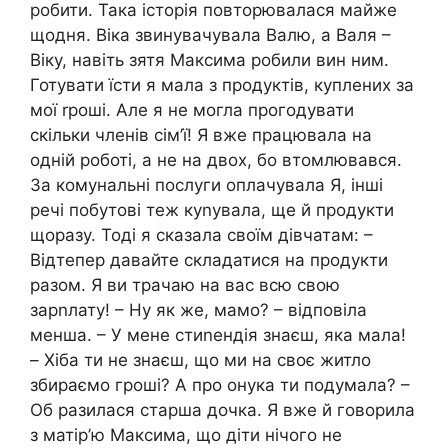
робити. Така історія повторювалася майже
щодня. Віка звинувачувала Валю, а Валя –
Віку, навіть зятя Максима робили вин ним.
Готувати їсти я мала з продуктів, куплених за
мої rроші. Але я не могла прогодувати
скільки членів сім’ї! Я вже працювала на
одній роботі, а не на двох, бо втомлювався.
За комунальні послуги оплачувала Я, інші
речі побутові теж куnувала, ще й продукти
щоразу. Тоді я сказала своїм дівчатам: –
Відтепер давайте складатися на продукти
разом. Я ви трачаю на вас всю свою
зарnлату! – Ну як же, мамо? – відповіла
менша. – У мене стиnендія знаєш, яка мала!
– Хіба ти не знаєш, що ми на своє житло
збираємо гроші? А про онука ти подумала? –
Об разилася старша дочка. Я вже й говорила
з матір’ю Максима, що діти нічого не