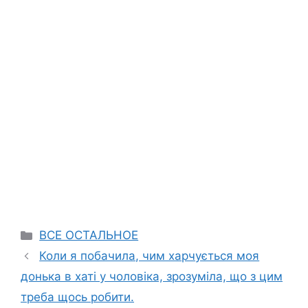
Categories
ВСЕ ОСТАЛЬНОЕ
Коли я побачила, чим харчується моя
донька в хаті у чоловіка, зрозуміла, що з цим
треба щось робити.