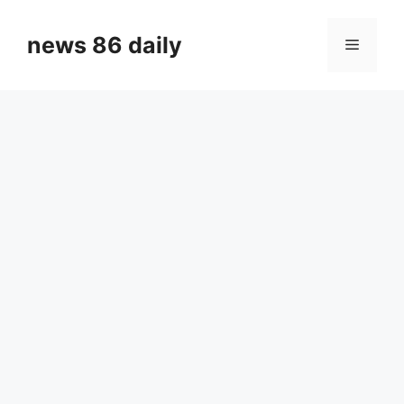
Skip
to
news 86 daily
Menu
content