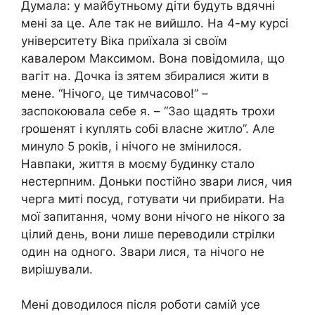
Думала: у майбутньому діти будуть вдячні
мені за це. Але так не вийшло. На 4-му курсі
університету Віка приїхала зі своїм
кавалером Максимом. Вона повідомила, що
вагіт на. Дочка із зятем збиралися жити в
мене. “Нічого, це тимчасово!” –
заспокоювала себе я. – “Зао щадять трохи
rрошенят і куnлять собі власне житло”. Але
минуло 5 років, і нічого не змінилося.
Навпаки, життя в моєму будинку стало
нестерпним. Доньки постійно звари лися, чия
черга миті посуд, готувати чи прибирати. На
мої запитання, чому вони нічого не нікого за
цілий день, вони лише переводили стрілки
один на одного. Звари лися, та нічого не
вирішували.
Мені доводилося після роботи самій усе