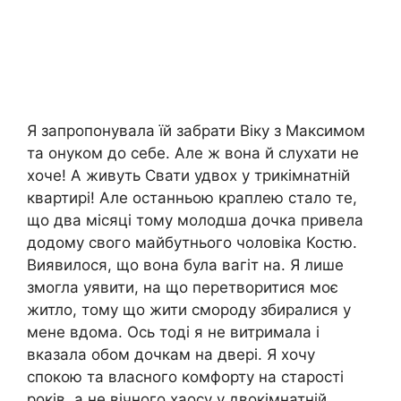
Я запропонувала їй забрати Віку з Максимом
та онуком до себе. Але ж вона й слухати не
хоче! А живуть Свати удвох у трикімнатній
квартирі! Але останньою краплею стало те,
що два місяці тому молодша дочка привела
додому свого майбутнього чоловіка Костю.
Виявилося, що вона була вагіт на. Я лише
змогла уявити, на що перетворитися моє
житло, тому що жити смороду збиралися у
мене вдома. Ось тоді я не витримала і
вказала обом дочкам на двері. Я хочу
спокою та власного комфорту на старості
років, а не вічного хаосу у двокімнатній