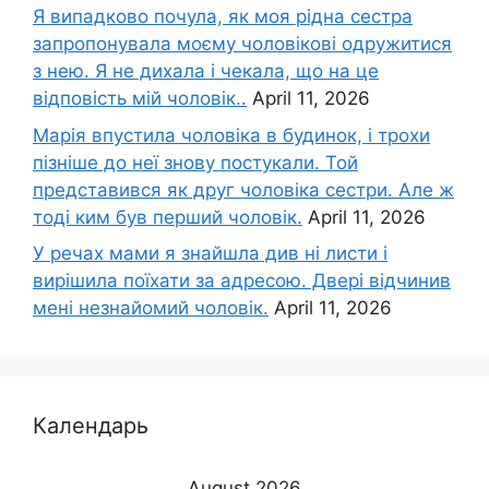
Я випадково почула, як моя рідна сестра
запропонувала моєму чоловікові одружитися
з нею. Я не дихала і чекала, що на це
відповість мій чоловік..
April 11, 2026
Марія впустила чоловіка в будинок, і трохи
пізніше до неї знову постукали. Той
представився як друг чоловіка сестри. Але ж
тоді ким був перший чоловік.
April 11, 2026
У речах мами я знайшла див ні листи і
вирішила поїхати за адресою. Двері відчинив
мені незнайомий чоловік.
April 11, 2026
Календарь
August 2026