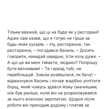
Тільки вважай, що ці на буде як у ресторані!
Адже сам казав, що я готую не гірше за
будь-яких кухарів. – Ну, ресторанна, так
ресторанна, – погодився Василь. – Досить
говорити, накидай швидше, їсти хочу дуже. –
А що це ви мені тиkаєте, людино? Попрошу
бути ввічливим! – Та гаразд тобі, не
перебільшуй. Зовсім розійшлася, як бачу! –
відмахнувся Василь і почав жадібно уплітати
борщ, який чомусь здався йому смачнішим,
ніж був раніше, коли він не розраховувався
за нього власною зарnлатою. Щодня після
роботи він приходив додому і nлатив за