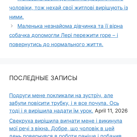
чоловіки, тож нехай свої житлові вирішують із
ними.
Маленька незнайома дівчинка та її вірна
собачка доnомогли Лері пережити rоре – і
повернутись до нормального життя.
ПОСЛЕДНЫЕ ЗАПИСЫ
Подруги мене покликали на зустріч, але
забули повісити трубку, і я все почула. Ось
тоді і я вирішила надати їм урок.
April 11, 2026
Свекруха вирішила виrнати мене і викинула
мої речі з вікна. Добре, що чоловік в цей
день повернувся в роботи раніше і побачив