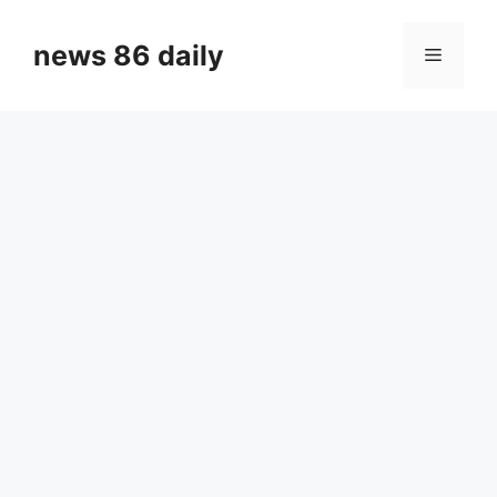
Skip
to
news 86 daily
Menu
content