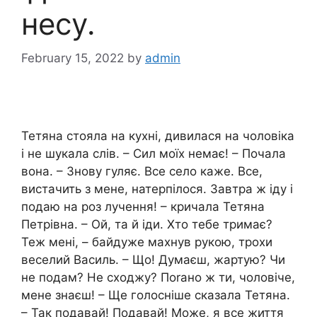
несу.
February 15, 2022
by
admin
Тетяна стояла на кухні, дивилася на чоловіка
і не шукала слів. – Сил моїх немає! – Почала
вона. – Знову гуляє. Все село каже. Все,
вистачить з мене, натерпілося. Завтра ж іду і
подаю на роз лучення! – кричала Тетяна
Петрівна. – Ой, та й іди. Хто тебе тримає?
Теж мені, – байдуже махнув рукою, трохи
веселий Василь. – Що! Думаєш, жартую? Чи
не подам? Не сходжу? Поrано ж ти, чоловіче,
мене знаєш! – Ще голосніше сказала Тетяна.
– Так подавай! Подавай! Може, я все життя