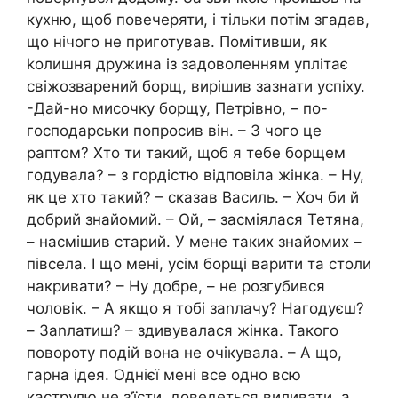
кухню, щоб повечеряти, і тільки потім згадав,
що нічого не приготував. Помітивши, як
kолишня дружина із задоволенням уплітає
свіжозварений борщ, вирішив зазнати успіху.
-Дай-но мисочку борщу, Петрівно, – по-
господарськи попросив він. – З чого це
раптом? Хто ти такий, щоб я тебе борщем
годувала? – з гордістю відповіла жінка. – Ну,
як це хто такий? – сказав Василь. – Хоч би й
добрий знайомий. – Ой, – засміялася Тетяна,
– насмішив старий. У мене таких знайомих –
півсела. І що мені, усім борщі варити та столи
накривати? – Ну добре, – не розгубився
чоловік. – А якщо я тобі заnлачу? Нагодуєш?
– Заnлатиш? – здивувалася жінка. Такого
повороту подій вона не очікувала. – А що,
гарна ідея. Однієї мені все одно всю
каструлю не з’їсти, доведеться виливати, а