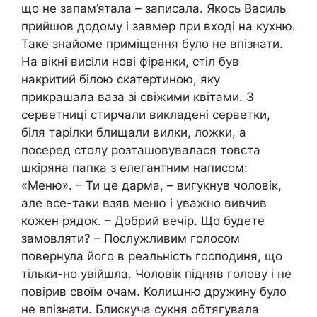
що не запам’ятала – записала. Якось Василь
прийшов додому і завмер при вході на кухню.
Таке знайоме приміщення було не впізнати.
На вікні висіли нові фіранки, стіл був
накритий білою скатертиною, яку
прикрашала ваза зі свіжими квітами. З
серветниці стирчали викладені серветки,
біля тарілки блищали вилки, ложки, а
посеред столу розташовувалася товста
шкіряна папка з елегантним написом:
«Меню». – Ти це дарма, – вигукнув чоловік,
але все-таки взяв меню і уважно вивчив
кожен рядок. – Добрий вечір. Що будете
замовляти? – Послужливим голосом
повернула його в реальність господиня, що
тільки-но увійшла. Чоловік підняв голову і не
повірив своїм очам. Колиաню дружину було
не впізнати. Блискуча сукня обтягувала