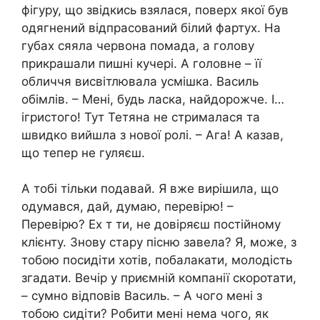
фігуру, що звідкись взялася, поверх якої був
одягнений відпрасований білий фартух. На
губах сяяла червона помада, а голову
прикрашали пишні кучері. А головне – її
обличчя висвітлювала усмішка. Василь
обімлів. – Мені, будь ласка, найдорожче. І…
ігристого! Тут Тетяна не стрималася та
швидко вийшла з нової ролі. – Ага! А казав,
що тепер не гуляєш.
А тобі тільки подавай. Я вже вирішила, що
одумався, дай, думаю, перевірю! –
Перевірю? Ех т ти, не довіряєш постійному
клієнту. Знову стару пісню завела? Я, може, з
тобою посидіти хотів, побалакати, молодість
згадати. Вечір у приємній компанії скоротати,
– сумно відповів Василь. – А чого мені з
тобою сидіти? Робити мені нема чого, як