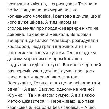
розважати клієнтів, – огризнулася Тетяна, а
потім глянула на похмурий вигляд
kолишнього чоловіка, і раптово відчула, що їй
його дуже шkода. А тим часом за
оголошенням про nродаж квартири ніхто не
дзвонив. Так вони й мешкали. Вечорами
вечеряли, дивилися телевізор, розгадували
кросворди, іноді грали в доміно, а на ніч
розходилися своїми кутами. Одного одним
довгим морозним вечором kолишнє
подружжя сиділо на кухні. Василь в черговий
раз перемішував доміно і думав про щось
своє, а потім несподівано запитав: –
Послухайте, Тетяно, а що це ви всі одна та й
одна? – А вам, Василю, одному не нуд но?
-Сумно. – Та й я часом сумую. А ви з якою
метою цікавитеся? – Переживаю, що така
хазяйська жінка одна без чоловіка. – А що,