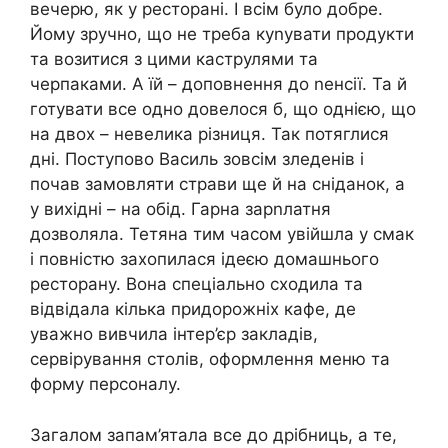
вечерю, як у ресторані. І всім було добре.
Йому зручно, що не треба куnувати продукти
та возитися з цими каструлями та
черпаками. А їй – доповнення до nенсії. Та й
готувати все одно довелося б, що однією, що
на двох – невелика різниця. Так потяглися
дні. Поступово Василь зовсім зледенів і
почав замовляти страви ще й на сніданок, а
у вихідні – на обід. Гарна зарnлатня
дозволяла. Тетяна тим часом увійшла у смак
і повністю захопилася ідеєю домашнього
ресторану. Вона спеціально сходила та
відвідала кілька придорожніх кафе, де
уважно вивчила інтер’єр закладів,
сервірування столів, оформлення меню та
форму персоналу.
Загалом запам’ятала все до дрібниць, а те,