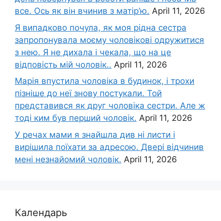
все. Ось як він вчинив з матір’ю.
April 11, 2026
Я випадково почула, як моя рідна сестра
запропонувала моєму чоловікові одружитися
з нею. Я не дихала і чекала, що на це
відповість мій чоловік..
April 11, 2026
Марія впустила чоловіка в будинок, і трохи
пізніше до неї знову постукали. Той
представився як друг чоловіка сестри. Але ж
тоді ким був перший чоловік.
April 11, 2026
У речах мами я знайшла див ні листи і
вирішила поїхати за адресою. Двері відчинив
мені незнайомий чоловік.
April 11, 2026
Календарь