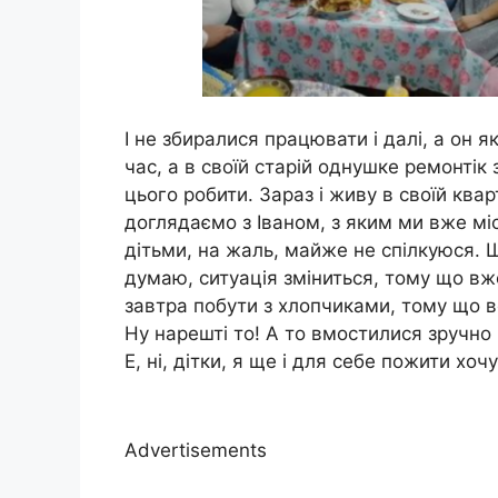
І не збиралися працювати і далі, а он 
час, а в своїй старій однушке ремонтік 
цього робити. Зараз і живу в своїй ква
доглядаємо з Іваном, з яким ми вже міс
дітьми, на жаль, майже не спілкуюся. Ш
думаю, ситуація зміниться, тому що вж
завтра побути з хлопчиками, тому що во
Ну нарешті то! А то вмостилися зручно н
Е, ні, дітки, я ще і для себе пожити хочу
Advertisements