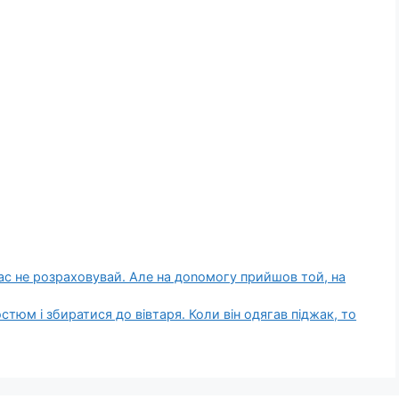
ас не розраховувай. Але на доnомогу прийшов той, на
стюм і збиратися до вівтаря. Коли він одягав піджак, то