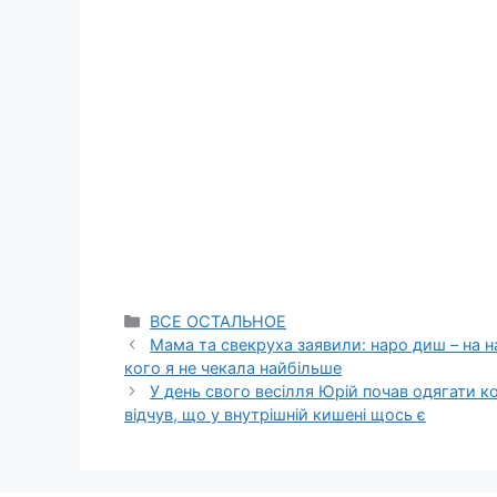
Categories
ВСЕ ОСТАЛЬНОЕ
Мама та свекруха заявили: наро диш – на н
кого я не чекала найбільше
У день свого весілля Юрій почав одягати ко
відчув, що у внутрішній кишені щось є