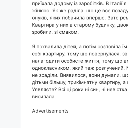
приїхала додому із заробітків. В Італі
жінкою. Як же раділа, що це все позаду!
онуків, яких побачила вперше. Зате рем
Квартира у них в старому будинку, двок
зробили, зі смаком.
Я похвалила дітей, а потім розповіла ї
собі квартиру, тому що повернулася, з
налагодити особисте життя, тому що вж
однокласником, який теж розлучений. М
не зраділи. Виявилося, вони думали, що 
дітьми більшу, трикімнатну квартиру, а
Уявляєте? Всі ці роки ні син, ні невістк
висилала.
Advertisements