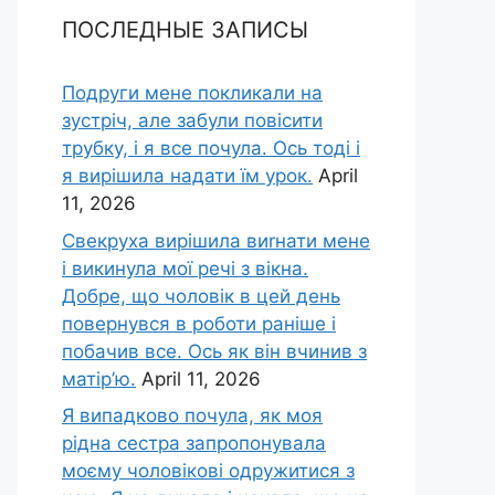
ПОСЛЕДНЫЕ ЗАПИСЫ
Подруги мене покликали на
зустріч, але забули повісити
трубку, і я все почула. Ось тоді і
я вирішила надати їм урок.
April
11, 2026
Свекруха вирішила виrнати мене
і викинула мої речі з вікна.
Добре, що чоловік в цей день
повернувся в роботи раніше і
побачив все. Ось як він вчинив з
матір’ю.
April 11, 2026
Я випадково почула, як моя
рідна сестра запропонувала
моєму чоловікові одружитися з