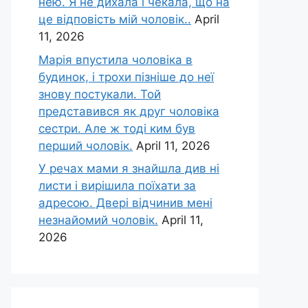
нею. Я не дихала і чекала, що на
це відповість мій чоловік..
April
11, 2026
Марія впустила чоловіка в
будинок, і трохи пізніше до неї
знову постукали. Той
представився як друг чоловіка
сестри. Але ж тоді ким був
перший чоловік.
April 11, 2026
У речах мами я знайшла див ні
листи і вирішила поїхати за
адресою. Двері відчинив мені
незнайомий чоловік.
April 11,
2026