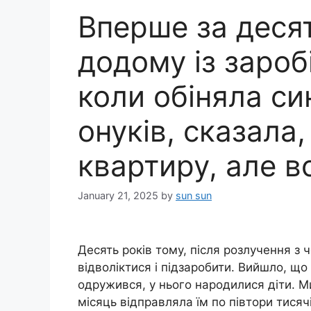
Вперше за десят
додому із заробі
коли обіняла син
онуків, сказала
квартиру, але в
January 21, 2025
by
sun sun
Десять років тому, після розлучення з ч
відволіктися і підзаробити. Вийшло, що
одружився, у нього народилися діти. Ми
місяць відправляла їм по півтори тисячі