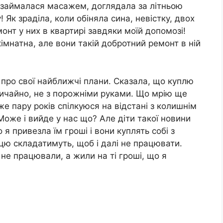
ї я займалася масажем, доглядала за літньою
 Як зраділа, коли обіняла сина, невістку, двох
онт у них в квартирі завдяки моїй допомозі!
імнатна, але вони такій добротний ремонт в ній
м про свої найближчі плани. Сказала, що куплю
вичайно, не з порожніми руками. Що мрію ще
е пару років спілкуюся на відстані з колишнім
оже і вийде у нас що? Але діти такої новини
я привезла їм гроші і вони куплять собі з
 цю складатимуть, щоб і далі не працювати.
а не працювали, а жили на ті гроші, що я