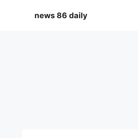
Skip
to
news 86 daily
content