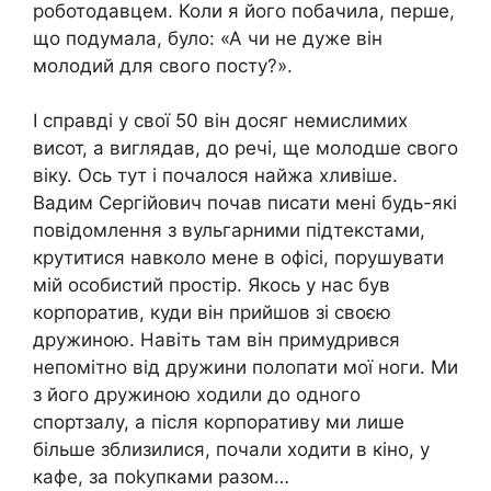
роботодавцем. Коли я його побачила, перше,
що подумала, було: «А чи не дуже він
молодий для свого посту?».
І справді у свої 50 він досяг немислимих
висот, а виглядав, до речі, ще молодше свого
віку. Ось тут і почалося найжа хливіше.
Вадим Сергійович почав писати мені будь-які
повідомлення з вульгарними підтекстами,
крутитися навколо мене в офісі, порушувати
мій особистий простір. Якось у нас був
корпоратив, куди він прийшов зі своєю
дружиною. Навіть там він примудрився
непомітно від дружини полопати мої ноги. Ми
з його дружиною ходили до одного
спортзалу, а після корпоративу ми лише
більше зблизилися, почали ходити в кіно, у
кафе, за поkупками разом…