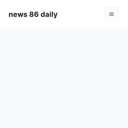
Skip
to
news 86 daily
Menu
content