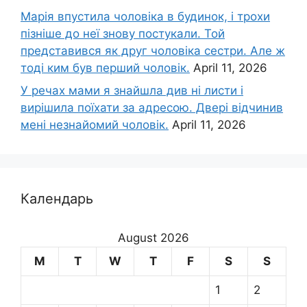
Марія впустила чоловіка в будинок, і трохи
пізніше до неї знову постукали. Той
представився як друг чоловіка сестри. Але ж
тоді ким був перший чоловік.
April 11, 2026
У речах мами я знайшла див ні листи і
вирішила поїхати за адресою. Двері відчинив
мені незнайомий чоловік.
April 11, 2026
Календарь
August 2026
M
T
W
T
F
S
S
1
2