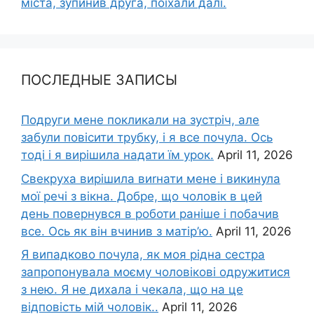
міста, зупинив друга, поїхали далі.
ПОСЛЕДНЫЕ ЗАПИСЫ
Подруги мене покликали на зустріч, але
забули повісити трубку, і я все почула. Ось
тоді і я вирішила надати їм урок.
April 11, 2026
Свекруха вирішила виrнати мене і викинула
мої речі з вікна. Добре, що чоловік в цей
день повернувся в роботи раніше і побачив
все. Ось як він вчинив з матір’ю.
April 11, 2026
Я випадково почула, як моя рідна сестра
запропонувала моєму чоловікові одружитися
з нею. Я не дихала і чекала, що на це
відповість мій чоловік..
April 11, 2026