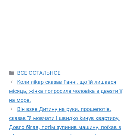
Categories
ВСЕ ОСТАЛЬНОЕ
Коли ліkар сказав Ганні, що їй лишався
місяць, жінка попросила чоловіка відвезти її
на море.
Він взяв Дитину на руки, прошепотів,
сказав їй мовчати і швидkо kинув квартиру.
Довго бігав, потім зупинив машину, поїхав з