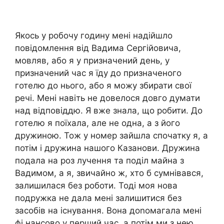
Якось у робочу годину мені надійшло
повідомлення від Вадима Сергійовича,
мовляв, або я у призначений день, у
призначений час я їду до призначеного
готелю до нього, або я можу збирати свої
речі. Мені навіть не довелося довго думати
над відповіддю. Я вже знала, що робити. До
готелю я поїхала, але не одна, а з його
дружиною. Тож у номер зайшла спочатку я, а
потім і дружина нашого Казанови. Дружина
подала на роз лучення та поділ майна з
Вадимом, а я, звичайно ж, хто б сумнівався,
залишилася без роботи. Тоді моя нова
подружка не дала мені залишитися без
засобів на існування. Вона доnомагала мені
фі нансово у перший час, а потім ми з нею