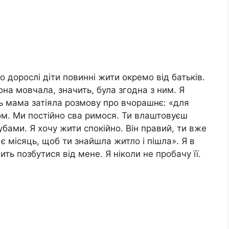
о дорослі діти повинні жити окремо від батьків.
на мовчала, значить, була згодна з ним. Я
ь мама затіяла розмову про вчорашнє: «для
м. Ми постійно сва римося. Ти влаштовуєш
бами. Я хочу жити спокійно. Він правий, ти вже
є місяць, щоб ти знайшла житло і пішла». Я в
ть позбутися від мене. Я ніколи не пробачу її.