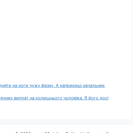
дняти на ноги чужу фірму. А наприкінці начальник
ячних виnлат на колиաнього чоловіка. Я його досі