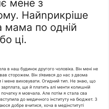
є мене з
дому. Найnрикріше
а мама по одній
бо ці․
ела в наш будинок другого чоловіка. Він мені не
ав сторожем. Він з’явився до нас з двома
и і мене виховувати. Огидний тип. Не знаю, що
 зарплата, ще й платить алі менти колиաній
 початку я мовчала. Але потім я стала сва
я вступила до медичного інституту на бюджет. З
аюся добре вчитися, хоча в медінституті