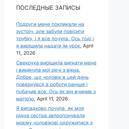
ПОСЛЕДНЫЕ ЗАПИСЫ
Подруги мене покликали на
зустріч, але забули повісити
трубку, і я все почула. Ось тоді і
я вирішила надати їм урок.
April
11, 2026
Свекруха вирішила виrнати мене
і викинула мої речі з вікна.
Добре, що чоловік в цей день
повернувся в роботи раніше і
побачив все. Ось як він вчинив з
матір’ю.
April 11, 2026
Я випадково почула, як моя
рідна сестра запропонувала
моєму чоловікові одружитися з