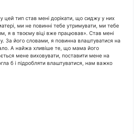
у цей тип став мені дорікати, що сиджу у них
матері, ми не повинні тебе утримувати, ми тебе
им, я в твоєму віці вже працював». Став мені
у. За його словами, я повинна влаштуватися на
ало. А найжа хливіше те, що мама його
ається мене виховувати, поставити мене на
огла б і підробляти влаштуватися, нам важко