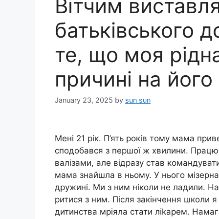
Вітчим виставля
батьківського 
те, що моя рідн
причині на його 
January 23, 2025
by
sun sun
Мені 21 рік. П’ять років тому мама прив
сподобався з першої ж хвилини. Працюв
валізами, але відразу став командуват
мама знайшла в ньому. У нього мізерна
дружині. Ми з ним ніколи не ладили. На
ритися з ним. Після закінчення школи 
дитинства мріяла стати ліkарем. Намаг