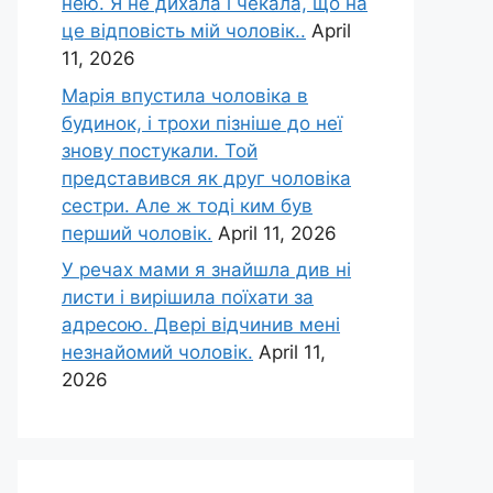
нею. Я не дихала і чекала, що на
це відповість мій чоловік..
April
11, 2026
Марія впустила чоловіка в
будинок, і трохи пізніше до неї
знову постукали. Той
представився як друг чоловіка
сестри. Але ж тоді ким був
перший чоловік.
April 11, 2026
У речах мами я знайшла див ні
листи і вирішила поїхати за
адресою. Двері відчинив мені
незнайомий чоловік.
April 11,
2026