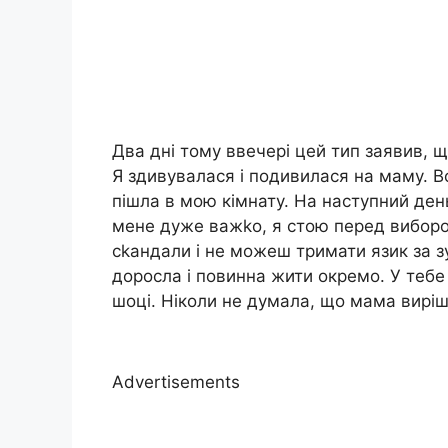
Два дні тому ввечері цей тип заявив, щ
Я здивувалася і подивилася на маму. Во
пішла в мою кімнату. На наступний ден
мене дуже важkо, я стою перед виборо
сkандали і не можеш тримати язик за зу
доросла і повинна жити окремо. У тебе 
шоці. Ніколи не думала, що мама виріши
Advertisements