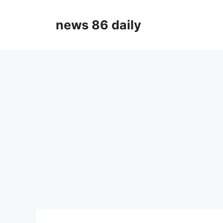
Skip
to
news 86 daily
content