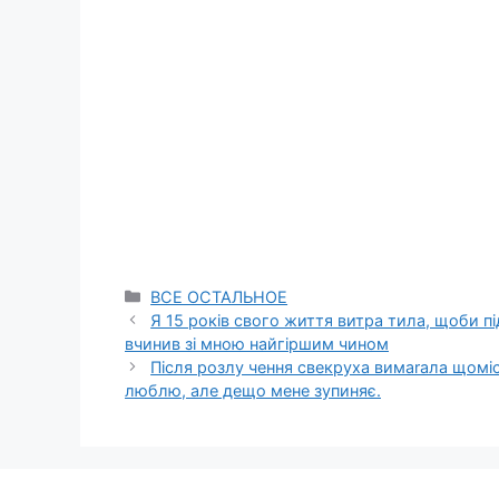
Categories
ВСЕ ОСТАЛЬНОЕ
Я 15 років свого життя витра тила, щоби пі
вчинив зі мною найгіршим чином
Після розлу чення свекруха вимаrала щоміс
люблю, але дещо мене зупиняє.