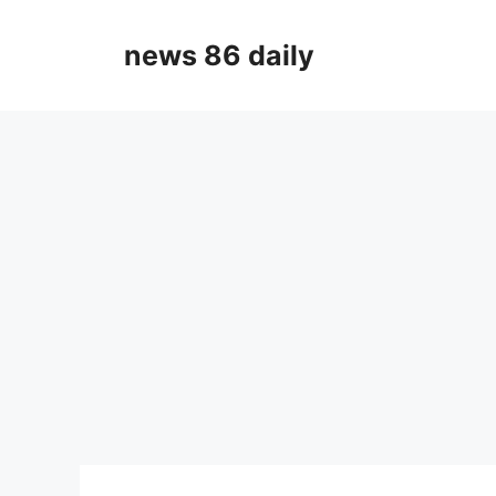
Skip
to
news 86 daily
content