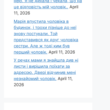
нею. Я не дихала і чекала, що на
це відповість мій чоловік..
April
11, 2026
Марія впустила чоловіка в
будинок, і трохи пізніше до неї
знову постукали. Той
представився як друг чоловіка
сестри. Але ж тоді ким був
перший чоловік.
April 11, 2026
У речах мами я знайшла див ні
листи і вирішила поїхати за
адресою. Двері відчинив мені
незнайомий чоловік.
April 11,
2026