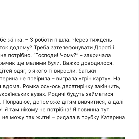
ебе жінка. – З роботи пішла. Через тиждень
ток додому? Треба зателефонувати Дороті і
не потрібно. “Господи! Чому?” – закричала
 Ромчик ще малими були. Важко доводилося.
ітей одяг, з якого ті виросли, батьки
ерина не повірила – виграла «грін карту». На
я вдома. Ромка ось-ось десятирічку закінчить,
українських вузах. Родичі будуть займатися
. Попрацює, допоможе дітям вивчитися, a далі
! Я там нікому не потрібна! Я повинна тут
я не можу так жити! – ридала в трубку Катерина