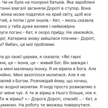
. Чи не була на похороні батьків. Яка зароблені
танні взагалі заганяли Дороті в ступор. Вона
 жінка може податися на край світу, щоб все
й, a потім і для онуків.- Кет, – якось сказала
воно у тебе дуже велике і неймовірно
руги погані.- Кет, я скоро приїду. Не хвилюйся,
ріг, Катерина знову зайшлася плачем:- Дороті,
им? Вибач, це мої проблеми.
а до своєї церкви, я сказала: «Які гарні
ни, це – ікони, це – живий Бог. Він завжди і
а мені маленьку іконку. Я не вірила в Бога. Але
окійно. Мені захотілося молитися. Але я не
мовляй з Богом. Розповідай йому, що хочеш,
наю жодної молитви. Я іноді просто розмовляю з
ог мене чує. А ти ж віриш в Нього більше, ніж я.
Ти ж віриш? ».- Дорога Дороті, спасибі …- Кет, a
думаємо. На роботу ти зможеш повернутися.