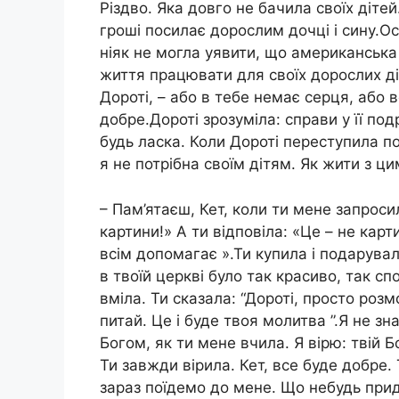
Різдво. Яка довго не бачила своїх дітей
гроші посилає дорослим дочці і сину.Ос
ніяк не могла уявити, що американська
життя працювати для своїх дорослих діте
Дороті, – або в тебе немає серця, або 
добре.Дороті зрозуміла: справи y її под
будь ласка. Коли Дороті переступила по
я не потрібна своїм дітям. Як жити з ц
– Пам’ятаєш, Кет, коли ти мене запросил
картини!» А ти відповіла: «Це – не карти
всім допомагає ».Ти купила і подарувал
в твоїй церкві було так красиво, так сп
вміла. Ти сказала: “Дороті, просто роз
питай. Це і буде твоя молитва ”.Я не з
Богом, як ти мене вчила. Я вірю: твій Б
Ти завжди вірила. Кет, все буде добре. 
зараз поїдемо до мене. Що небудь при