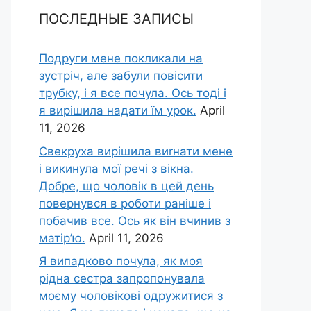
ПОСЛЕДНЫЕ ЗАПИСЫ
Подруги мене покликали на
зустріч, але забули повісити
трубку, і я все почула. Ось тоді і
я вирішила надати їм урок.
April
11, 2026
Свекруха вирішила виrнати мене
і викинула мої речі з вікна.
Добре, що чоловік в цей день
повернувся в роботи раніше і
побачив все. Ось як він вчинив з
матір’ю.
April 11, 2026
Я випадково почула, як моя
рідна сестра запропонувала
моєму чоловікові одружитися з