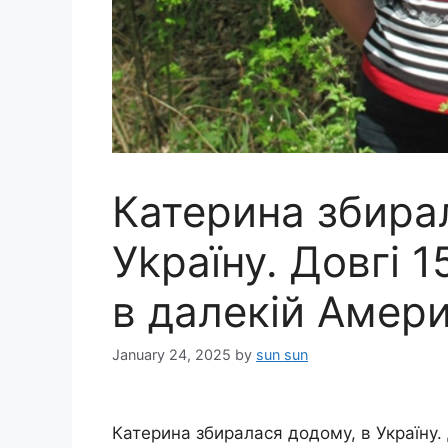
Катерина збира
Уkраїну. Довгі 
в далекій Амери
January 24, 2025
by
sun sun
Катерина збиралася додому, в Україну. 