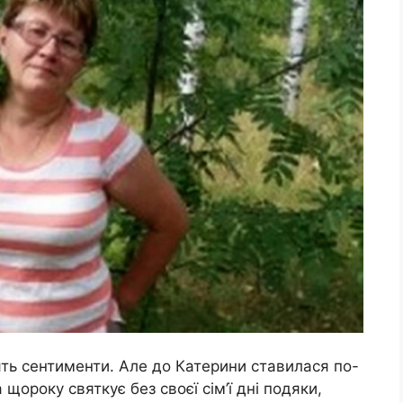
лять сентименти. Але до Катерини ставилася по-
 щороку святкує без своєї сім’ї дні подяки,