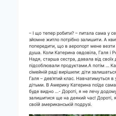
– І що тепер робити? – питала сама у с
зйомне житло потрібно залишити. А кви
попередити, що в аеропорт мене везти 
душа. Коли Катерина овдовіла, Галя і
Надя, старша сестра, давала від своїх д
підсоблювали продуктами.А потім … Кат
сімейній раді вирішили: діти залишатьс
Галя – дев’ятий клас. Навчатимуться в 
дітьми. В Америку Катерина поїде сама
буде видно …- Дороті, я не лечу додому
залишитися ще на деякий час! Дороті, 
своїй американській подрузі.