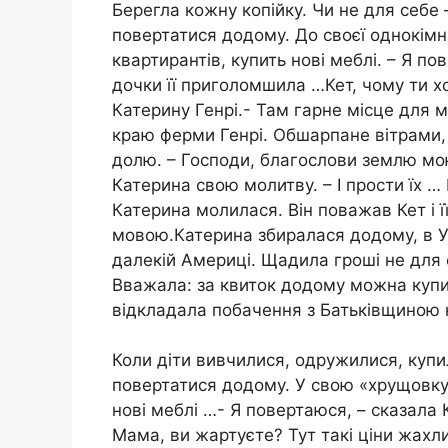
Берегла кожну копійку. Чи не для себе –
повертатися додому. До своєї однокімн
квартирантів, купить нові меблі. – Я по
дочки її приголомшила …Кет, чому ти х
Катерину Генрі.- Там гарне місце для м
краю ферми Генрі. Обшарпане вітрами, з
долю. – Господи, благослови землю мою 
Катерина свою молитву. – І прости їх …
Катерина молилася. Він поважав Кет і 
мовою.Катерина збиралася додому, в Ук
далекій Америці. Щадила гроші не для се
Вважала: за квиток додому можна купити
відкладала побачення з Батьківщиною н
Коли діти вивчилися, одружилися, купи
повертатися додому. У свою «хрущовку»
нові меблі …- Я повертаюся, – сказала
Мама, ви жартуєте? Тут такі ціни жахли