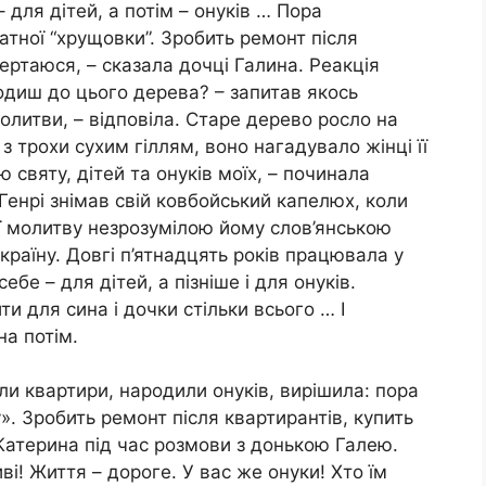
 для дітей, a потім – онуків … Пора
атної “хрущовки”. Зробить ремонт після
вертаюся, – сказала дочці Галина. Реакція
одиш до цього дерева? – запитав якось
олитви, – відповіла. Старе дерево росло на
 трохи сухим гіллям, воно нагадувало жінці її
святу, дітей та онуків моїх, – починала
 Генрі знімав свій ковбойський капелюх, коли
її молитву незрозумілою йому слов’янською
раїну. Довгі п’ятнадцять років працювала y
бе – для дітей, а пізніше і для онуків.
 для сина і дочки стільки всього … І
а потім.
ли квартири, народили онуків, вирішила: пора
. Зробить ремонт після квартирантів, купить
 Катерина під час розмови з донькою Галею.
ві! Життя – дороге. У вас же онуки! Хто їм