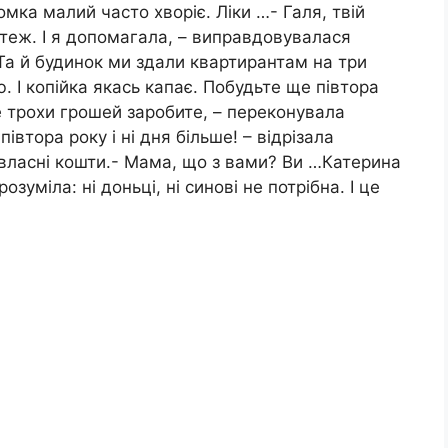
мка малий часто хворіє. Ліки …- Галя, твій
теж. І я допомагала, – виправдовувалася
. Та й будинок ми здали квартирантам на три
. І копійка якась капає. Побудьте ще півтора
е трохи грошей заробите, – переконувала
івтора року і ні дня більше! – відрізала
а власні кошти.- Мама, що з вами? Ви …Катерина
озуміла: ні доньці, ні синові не потрібна. І це