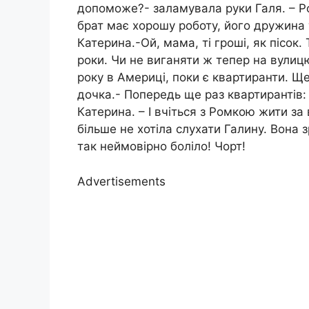
допоможе?- заламувала руки Галя. – Ро
брат має хорошу роботу, його дружина 
Катерина.-Ой, мама, ті гроші, як пісок
роки. Чи не виганяти ж тепер на вулицю
року в Америці, поки є квартиранти. Щ
дочка.- Попередь ще раз квартирантів: п
Катерина. – І вчіться з Ромкою жити з
більше не хотіла слухати Галину. Вона зр
так неймовірно боліло! Чорт!
Advertisements