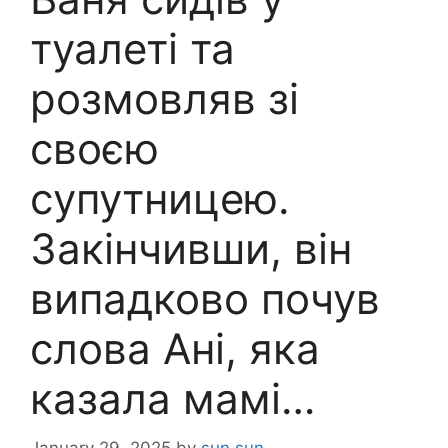
туалеті та
розмовляв зі
своєю
супутницею.
Закінчивши, він
випадково почув
слова Ані, яка
казала мамі…
January 29, 2025
by
sun sun