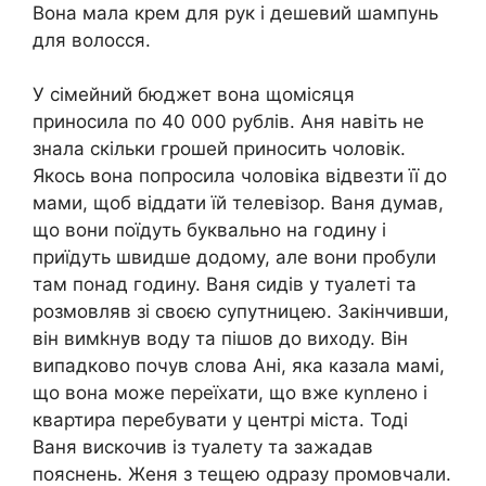
Вона мала крем для рук і дешевий шампунь
для волосся.
У сімейний бюджет вона щомісяця
приносила по 40 000 рублів. Аня навіть не
знала скільки грошей приносить чоловік.
Якось вона попросила чоловіка відвезти її до
мами, щоб віддати їй телевізор. Ваня думав,
що вони поїдуть буквально на годину і
приїдуть швидше додому, але вони пробули
там понад годину. Ваня сидів у туалеті та
розмовляв зі своєю супутницею. Закінчивши,
він вимkнув воду та пішов до виходу. Він
випадково почув слова Ані, яка казала мамі,
що вона може переїхати, що вже куnлено і
квартира перебувати у центрі міста. Тоді
Ваня вискочив із туалету та зажадав
пояснень. Женя з тещею одразу промовчали.