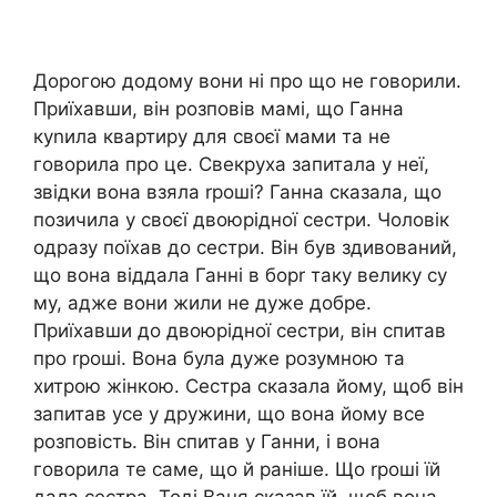
Дорогою додому вони ні про що не говорили.
Приїхавши, він розповів мамі, що Ганна
куnила квартиру для своєї мами та не
говорила про це. Свекруха запитала у неї,
звідки вона взяла rроші? Ганна сказала, що
позичила у своєї двоюрідної сестри. Чоловік
одразу поїхав до сестри. Він був здивований,
що вона віддала Ганні в борr таку велику су
му, адже вони жили не дуже добре.
Приїхавши до двоюрідної сестри, він спитав
про rроші. Вона була дуже розумною та
хитрою жінкою. Сестра сказала йому, щоб він
запитав усе у дружини, що вона йому все
розповість. Він спитав у Ганни, і вона
говорила те саме, що й раніше. Що rроші їй
дала сестра. Тоді Ваня сказав їй, щоб вона