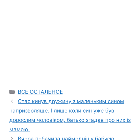
Categories
ВСЕ ОСТАЛЬНОЕ
Стас кинув дружину з маленьким сином
напризволяще. І лише коли син уже був
дорослим чоловіком, батько згадав про них із
мамою.
Вчора побачила наймоднішу бабусю