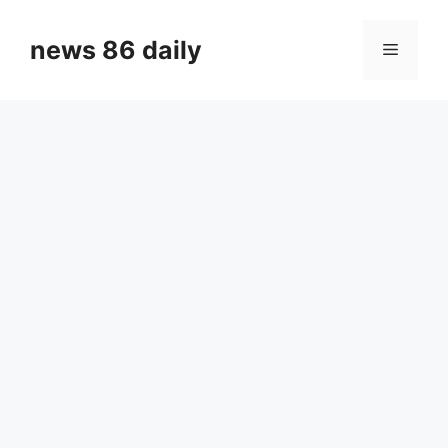
Skip
to
news 86 daily
Menu
content