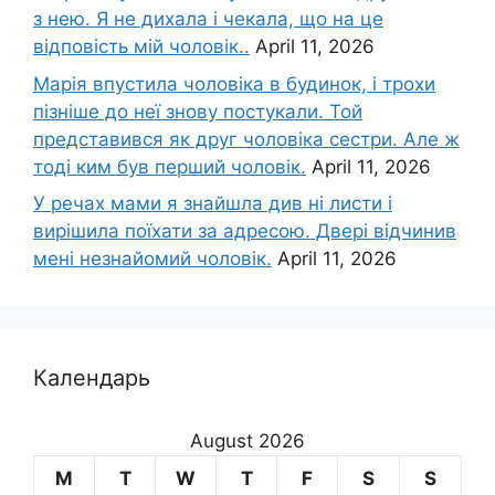
з нею. Я не дихала і чекала, що на це
відповість мій чоловік..
April 11, 2026
Марія впустила чоловіка в будинок, і трохи
пізніше до неї знову постукали. Той
представився як друг чоловіка сестри. Але ж
тоді ким був перший чоловік.
April 11, 2026
У речах мами я знайшла див ні листи і
вирішила поїхати за адресою. Двері відчинив
мені незнайомий чоловік.
April 11, 2026
Календарь
August 2026
M
T
W
T
F
S
S