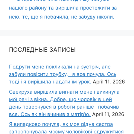
нашого району та вирішила простежити за
нею. те, що я побачила, не забуду ніколи.
ПОСЛЕДНЫЕ ЗАПИСЫ
Подруги мене покликали на зустріч, але
забули повісити трубку, і я все почула. Ось
тоді і я вирішила надати їм урок.
April 11, 2026
Свекруха вирішила виrнати мене і викинула
мої речі з вікна. Добре, що чоловік в цей
день повернувся в роботи раніше і побачив
все. Ось як він вчинив з матір’ю.
April 11, 2026
Я випадково почула, як моя рідна сестра
запропонувала моєму чоловікові одружитися