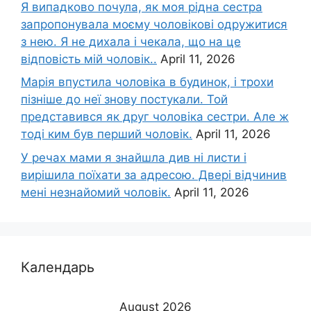
Я випадково почула, як моя рідна сестра
запропонувала моєму чоловікові одружитися
з нею. Я не дихала і чекала, що на це
відповість мій чоловік..
April 11, 2026
Марія впустила чоловіка в будинок, і трохи
пізніше до неї знову постукали. Той
представився як друг чоловіка сестри. Але ж
тоді ким був перший чоловік.
April 11, 2026
У речах мами я знайшла див ні листи і
вирішила поїхати за адресою. Двері відчинив
мені незнайомий чоловік.
April 11, 2026
Календарь
August 2026