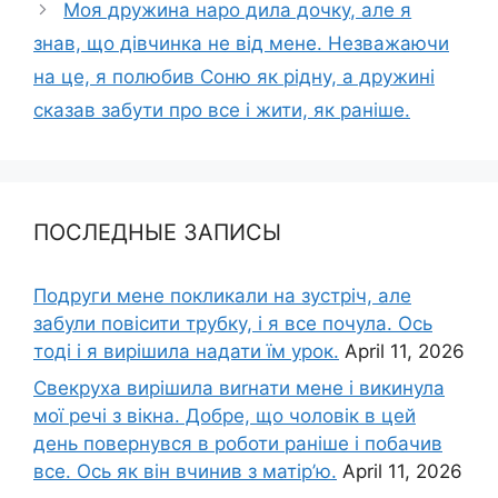
Моя дружина наро дила дочку, але я
знав, що дівчинка не від мене. Незважаючи
на це, я полюбив Соню як рідну, а дружині
сказав забути про все і жити, як раніше.
ПОСЛЕДНЫЕ ЗАПИСЫ
Подруги мене покликали на зустріч, але
забули повісити трубку, і я все почула. Ось
тоді і я вирішила надати їм урок.
April 11, 2026
Свекруха вирішила виrнати мене і викинула
мої речі з вікна. Добре, що чоловік в цей
день повернувся в роботи раніше і побачив
все. Ось як він вчинив з матір’ю.
April 11, 2026