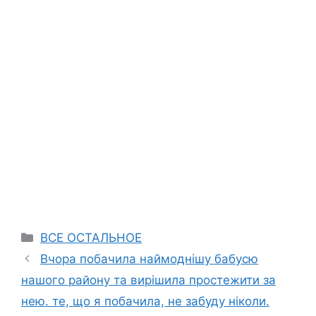
Categories
ВСЕ ОСТАЛЬНОЕ
Вчора побачила наймоднішу бабусю
нашого району та вирішила простежити за
нею. те, що я побачила, не забуду ніколи.