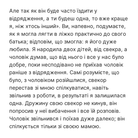
Але так як він буде часто їздити у
відрядження, а ти будеш одна, то вже краще
я, ніж хтось інший». Ви, напевно, подумаєте,
як я могла лягти в ліжко практично до свого
батька; відповім, що змогла: я його дуже
любила. Я народила двох дітей, від свекра, а
чоловік думав, що від нього і все у нас було
добре, поки несподівано не приїхав чоловік
раніше з відрядження. Самі розумієте, що
було, з чоловіком розійшлися, свекор
перестав зі мною спілкуватися, навіть
звільнив з роботи, в результаті я залишилася
одна. Дружину свою свекор не кинув, він
попросив у неї вибачення і все їй розповів.
Чоловік звільнився і поїхав дуже далеко; він
спілкується тільки зі своєю мамою.