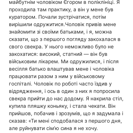
майбутнім чоловіком Єгором в поліклініці. Я
проходила там практику, а він у мене був
куратором. Почали зустрічатися, потім
вирішили одружитися.Чоловік привів мене
знайомити зі своїми батьками, і я, можна
сказати, що з першого погляду закохалася в
свого свекра. У нього неможливо було не
закохатися: високий, статний — він був
військовим лікарем. Ми одружилися, і після
весілля батько влаштував мене і чоловіка
працювати разом з ним у військовому
госпіталі. Чоловік по роботі часто їздив у
відрядження, і ось в один з них я попросила
свекра прийти до нас додому. Я накрила стіл,
купила пляшку коньяку, і стала чекати. Він
прийшов, побачив і зрозумів, що я задумала і
сказав: «Ти мені сподобалася з першого дня,
але руйнувати сім’ю сина я не хочу.