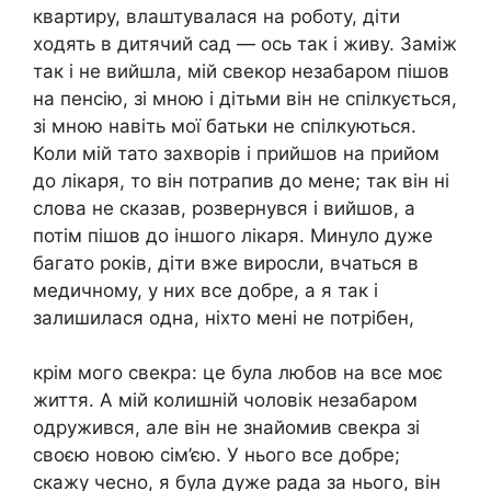
квартиру, влаштувалася на роботу, діти
ходять в дитячий сад — ось так і живу. Заміж
так і не вийшла, мій свекор незабаром пішов
на пенсію, зі мною і дітьми він не спілкується,
зі мною навіть мої батьки не спілкуються.
Коли мій тато захворів і прийшов на прийом
до лікаря, то він потрапив до мене; так він ні
слова не сказав, розвернувся і вийшов, а
потім пішов до іншого лікаря. Минуло дуже
багато років, діти вже виросли, вчаться в
медичному, у них все добре, а я так і
залишилася одна, ніхто мені не потрібен,
крім мого свекра: це була любов на все моє
життя. А мій колишній чоловік незабаром
одружився, але він не знайомив свекра зі
своєю новою сім’єю. У нього все добре;
скажу чесно, я була дуже рада за нього, він