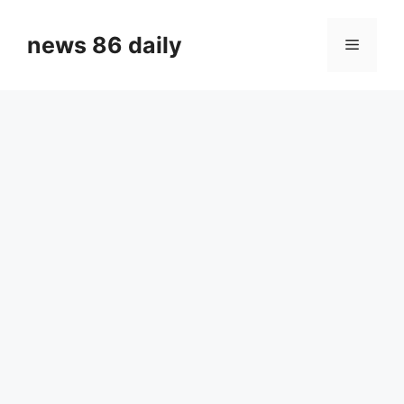
Skip
to
news 86 daily
Menu
content