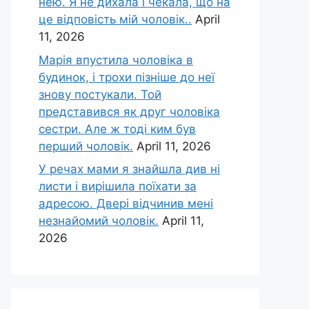
нею. Я не дихала і чекала, що на
це відповість мій чоловік..
April
11, 2026
Марія впустила чоловіка в
будинок, і трохи пізніше до неї
знову постукали. Той
представився як друг чоловіка
сестри. Але ж тоді ким був
перший чоловік.
April 11, 2026
У речах мами я знайшла див ні
листи і вирішила поїхати за
адресою. Двері відчинив мені
незнайомий чоловік.
April 11,
2026