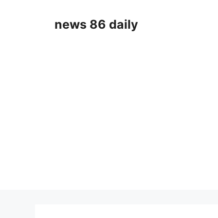
Skip
to
news 86 daily
content