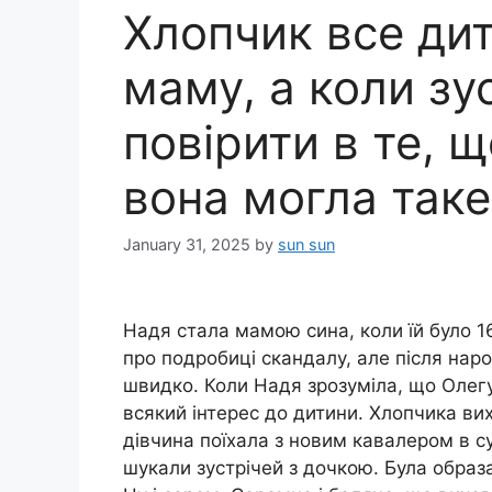
Хлопчик все ди
маму, а коли зус
повірити в те, 
вона могла таке
January 31, 2025
by
sun sun
Надя стала мамою сина, коли їй було 16
про подробиці скандалу, але після нар
швидко. Коли Надя зрозуміла, що Олегу н
всякий інтерес до дитини. Хлопчика вихо
дівчина поїхала з новим кавалером в су
шукали зустрічей з дочкою. Була образ