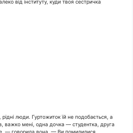
леко від інституту, куди твоя сестричка
рідні люди. Гуртожиток їй не подобається, а
в, важко мені, одна дочка — студентка, друга
де, — говорила вона. — Ви помилилися