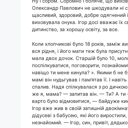
Ну і сором. Соромно і боляче, що вихов
Олександр Павлович не шкодували ні сил
щасливий, здоровий, добре одягнений і
виховувала онука. Ігор досі вважає їх 
дитинство, за хорошу освіту, за все.
Коли хлопчикові було 18 років, заміж в
вся рідня, і його мати теж була присут
мала двох дочок. Старшій було 10, молод
поспілкуватися, поговорити, познайомит
навіщо ти мене кинула? ». Якими б не б
мамі він нудьгував і пам’ятав її. І наві
спалив. Надя спілкувалася з ро дичкою, 
же я, мама? — запитав він. — Ти? А ти 
варто було відмовитися, — байдуже кину
Ігор вже жив в своїй затишній двокімна
дідусеві з бабусею, які його виростили
незнайомий. — Ігор, син, привіт, дядьк