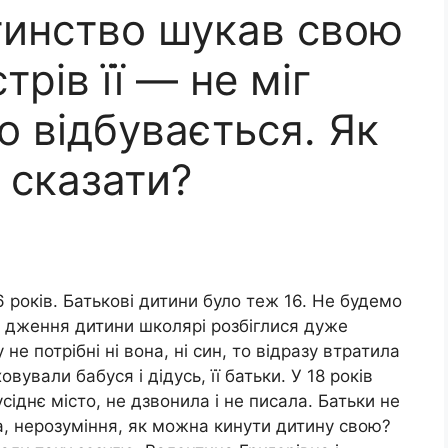
тинство шукав свою
трів її — не міг
що відбувається. Як
 сказати?
 років. Батькові дитини було теж 16. Не будемо
о дження дитини школярі розбіглися дуже
е потрібні ні вона, ні син, то відразу втратила
вували бабуся і дідусь, її батьки. У 18 років
сіднє місто, не дзвонила і не писала. Батьки не
а, нерозуміння, як можна кинути дитину свою?