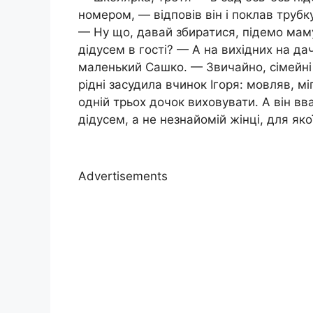
номером, — відповів він і поклав трубку
— Ну що, давай збиратися, підемо маму 
дідусем в гості? — А на вихідних на да
маленький Сашко. — Звичайно, сімейні
рідні засудила вчинок Ігоря: мовляв, мі
одній трьох дочок виховувати. А він вв
дідусем, а не незнайомій жінці, для яко
Advertisements