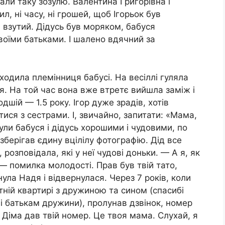
али таку зозулю. Валентина Григорівна і
, ні часу, ні грошей, щоб Ігорьок був
 взутий. Дідусь був моряком, бабуся
своїми батьками. І шалено вдячний за
иходила племінниця бабусі. На весіллі гуляла
ня. На той час вона вже втретє вийшла заміж і
шій — 1.5 року. Ігор дуже зрадів, хотів
ися з сестрами. І, звичайно, запитати: «Мама,
ули бабуся і дідусь хорошими і чудовими, по
ть зберігав єдину вцілілу фотографію. Дід все
розповідала, які у неї чудові доньки. — А я, як
— помилка молодості. Прав був твій тато,
ла Надя і відвернулася. Через 7 років, коли
тній квартирі з дружиною та сином (спасибі
, і батькам дружини), пролунав дзвінок, номер
о Діма дав твій номер. Це твоя мама. Слухай, я