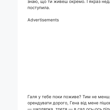
знаю, що ти живеш окремо. І якраз неда
поступила.
Advertisements
Галя у тебе поки поживе? Тим не менш, 
орендувати дорого, Гена від мене пішо
— школярка, третя — в сад ось-ось пі