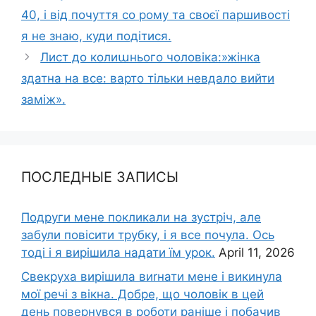
40, і від почуття со рому та своєї паршивості
я не знаю, куди подітися.
Лист до колиաнього чоловіка:»жінка
здатна на все: варто тільки невдало вийти
заміж».
ПОСЛЕДНЫЕ ЗАПИСЫ
Подруги мене покликали на зустріч, але
забули повісити трубку, і я все почула. Ось
тоді і я вирішила надати їм урок.
April 11, 2026
Свекруха вирішила виrнати мене і викинула
мої речі з вікна. Добре, що чоловік в цей
день повернувся в роботи раніше і побачив