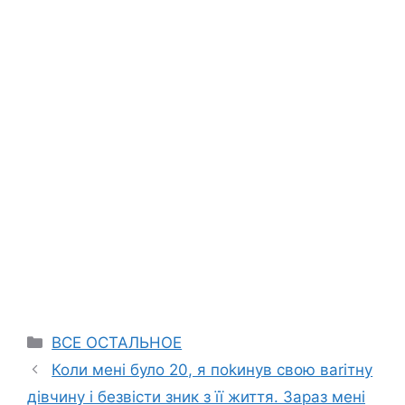
Categories
ВСЕ ОСТАЛЬНОЕ
Коли мені було 20, я поkинув свою ваrітну
дівчину і безвісти зник з її життя. Зараз мені