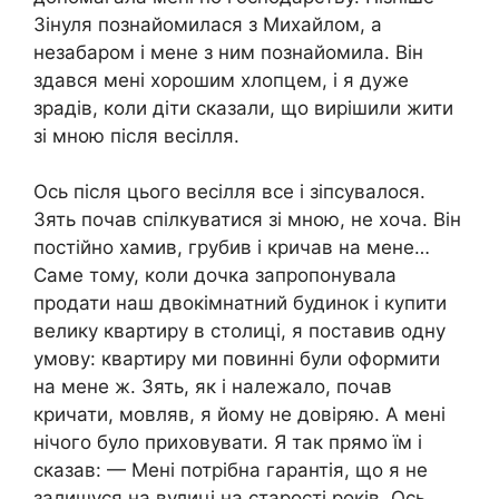
Зінуля познайомилася з Михайлом, а
незабаром і мене з ним познайомила. Він
здався мені хорошим хлопцем, і я дуже
зрадів, коли діти сказали, що вирішили жити
зі мною після весілля.
Ось після цього весілля все і зіпсувалося.
Зять почав спілкуватися зі мною, не хоча. Він
постійно хамив, грубив і кричав на мене…
Саме тому, коли дочка запропонувала
продати наш двокімнатний будинок і купити
велику квартиру в столиці, я поставив одну
умову: квартиру ми повинні були оформити
на мене ж. Зять, як і належало, почав
кричати, мовляв, я йому не довіряю. А мені
нічого було приховувати. Я так прямо їм і
сказав: — Мені потрібна гарантія, що я не
залишуся на вулиці на старості років. Ось,