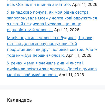
все. Ось як він вчинив з матір’ю.
April 11, 2026
Я випадково почула, як моя рідна сестра
запропонувала моєму чоловікові одружитися
з нею. Я не дихала і чекала, що на це
відповість мій чоловік..
April 11, 2026
Марія впустила чоловіка в будинок, і трохи
пізніше до неї знову постукали. Той
представився як друг чоловіка сестри. Але ж
тоді ким був перший чоловік.
April 11, 2026
У речах мами я знайшла див ні листи і
вирішила поїхати за адресою. Двері відчинив
мені незнайомий чоловік.
April 11, 2026
Календарь