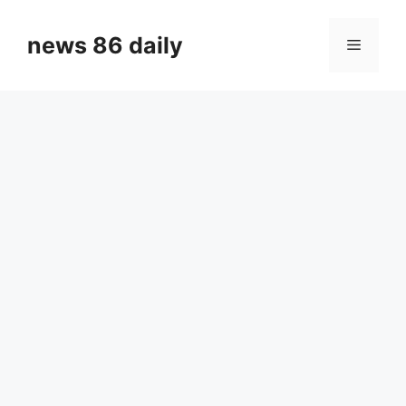
Skip
to
news 86 daily
Menu
content