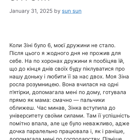
January 31, 2025
by
sun sun
Коли Зіні було 6, моєї дружини не стало.
Після цього я жодного дня не прожив для
себе. На по хоронах дружини я пообіцяв їй,
що до кінця днів своїх буду піклуватися про
нашу доньку і любити її за нас двох. Моя Зіна
росла розумницею. Вона вчилася на одні
п’ятірки, допомагала мені по дому, готувала
прямо як мама: смачно — пальчики
оближеш. Час минав, Зінка вступила до
університету своїми силами. Там її успішність
помітно впала, але це було неважливо, адже
дочка паралельно працювала і, як і раніше,
допомагала мені по господарству. Пізніше