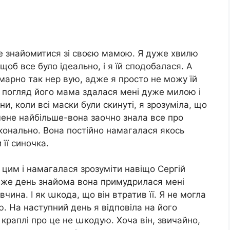
не знайомитися зі своєю мамою. Я дуже хвилю
щоб все було ідеально, і я їй сподобалася. А
 марно так нер вую, адже я просто не можу їй
й погляд його мама здалася мені дуже милою і
, коли всі маски були скинуті, я зрозуміла, що
мене найбільше-вона заочно знала все про
конально. Вона постійно намагалася якось
 її синочка.
 цим і намагалася зрозуміти навіщо Сергій
й же день знайома вона примудрилася мені
чина. І як աкода, що він втратив її. Я не могла
ю. На наступний день я відповіла на його
і краплі про це не աкодую. Хоча він, звичайно,