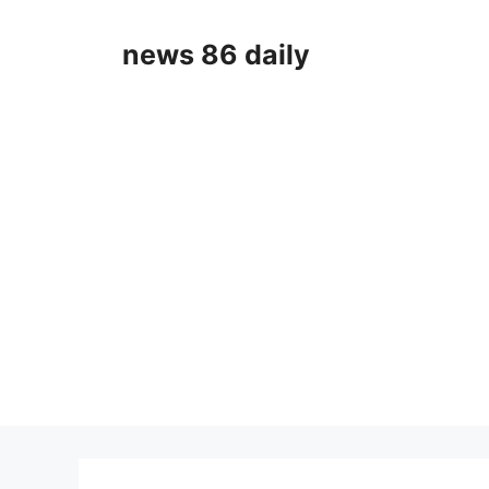
Skip
to
news 86 daily
content