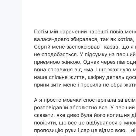
Потім мій наречений нарешті повів ме
валася-довго збиралася, так як хотіла, 
Сергій мене заспокоював і казав, що я
не сподобається. У підсумку на перши
приємною жінкою. Однак через півгодини
вона справжня від ьма. І що жах нуло 
наше спільне життя, шкірну деталь дос
прини зити мене і просила не обра жати
А я просто мовчки спостерігала за всім
розповідав їй абсолютно все. У перши
сказати, яке диво була його колиաня дів
повірити, що все це відбувалося зі мно
пропозицію руки і сер це відмо вою. І н