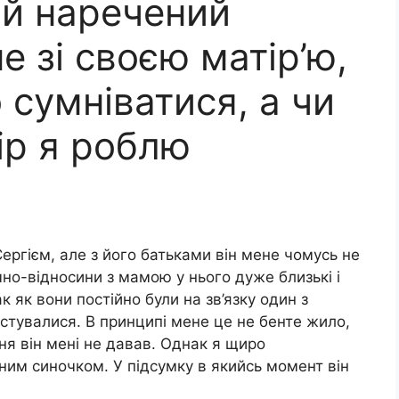
мій наречений
 зі своєю матір’ю,
 сумніватися, а чи
ір я роблю
ергієм, але з його батьками він мене чомусь не
чно-відносини з мамою у нього дуже близькі і
к як вони постійно були на зв’язку один з
стувалися. В принципі мене це не бенте жило,
ня він мені не давав. Однак я щиро
ним синочком. У підсумку в якийсь момент він