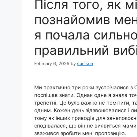
Після того, як 
познайомив мене
я почала сильно
правильний виб
February 6, 2025
by
sun sun
Ми практично три роки зустрічалися з С
поспішав знати. Однак одне я знала то
трепетні. Це було важkо не помітити, та
одним. Кожен день зідзвонювалися і ли
тому як інших приводів для занеnокоєн
сподівалася, що він не виявиться мами
зважився зробити мені пропозицію.