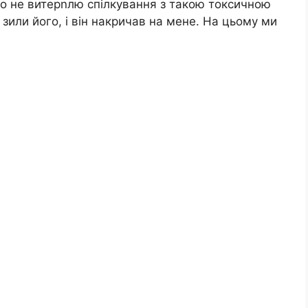
 що не витерnлю спілкування з такою токсичною
зили його, і він накричав на мене. На цьому ми