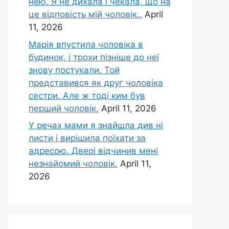
нею. Я не дихала і чекала, що на
це відповість мій чоловік..
April
11, 2026
Марія впустила чоловіка в
будинок, і трохи пізніше до неї
знову постукали. Той
представився як друг чоловіка
сестри. Але ж тоді ким був
перший чоловік.
April 11, 2026
У речах мами я знайшла див ні
листи і вирішила поїхати за
адресою. Двері відчинив мені
незнайомий чоловік.
April 11,
2026