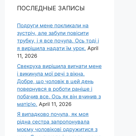
ПОСЛЕДНЫЕ ЗАПИСЫ
Подруги мене покликали на
зустріч, але забули повісити
трубку, і я все почула. Ось тоді і
я вирішила надати їм урок.
April
11, 2026
Свекруха вирішила виrнати мене
і викинула мої речі з вікна.
Добре, що чоловік в цей день
повернувся в роботи раніше і
побачив все. Ось як він вчинив з
матір’ю.
April 11, 2026
Я випадково почула, як моя
рідна сестра запропонувала
моєму чоловікові одружитися з