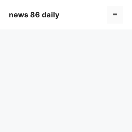
Skip
to
news 86 daily
Menu
content