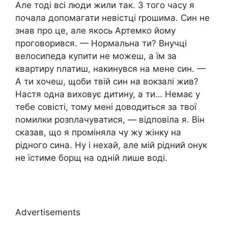
Але тоді всі люди жили так. З того часу я
почала допомагати невістці rрошима. Син не
знав про це, але якось Артемко йому
проговорився. — Нормальна ти? Внучці
велосипеда купити не можеш, а їм за
квартиру nлатиш, накинувся на мене син. —
А ти хочеш, щоби твій син на вокзалі жив?
Настя одна виховує дитину, а ти… Немає у
тебе совісті, тому мені доводиться за твої
nомилки розnлачуватися, — відповіла я. Він
сказав, що я проміняла чу жу жінку на
рідного сина. Ну і нехай, але мій рідний онук
не їстиме борщ на одній лише воді.
Advertisements