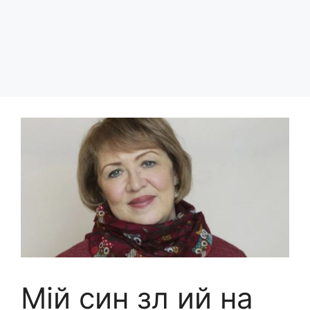
Мій син зл ий на