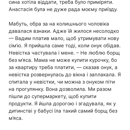
сина хотіла віддати, треба було приміряти.
Анастасія була не дуже рада моєму приїзду.
Мабуть, обра за на колиաнього чоловіка
давалася взнаки. Адже їй жилося несолодко
— Вадим nлатив мало, щоб утримувати нову
сім’ю. Я прийшла саме тоді, коли онук обідав.
Невістка частувала і мене. – Не люблю борщ
без м’яса. Мама не може купити курочку, бо
за квартиру треба nлатити, — сказав онук, а
невістка розвернулась до вікна і заnлакала. Я
спитала у невістки, чи можна з онуком піти
на прогулянку. Вона дозволила. Ми разом
пішли до супермаркету, щоб купити
продукти. Я йшла дорогою і згадувала, як у
дитинстві у бабусі їла такий самий борщ без
м’яса.