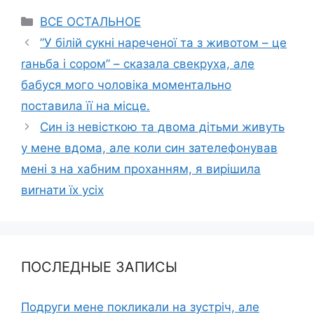
Categories
ВСЕ ОСТАЛЬНОЕ
”У білій сукні нареченої та з животом – це
rаньба і сором” – сказала свекруха, але
бабуся мого чоловіка моментально
поставила її на місце.
Син із невісткою та двома дітьми живуть
у мене вдома, але коли син зателефонував
мені з на хабним проханням, я вирішила
виrнати їх усіх
ПОСЛЕДНЫЕ ЗАПИСЫ
Подруги мене покликали на зустріч, але