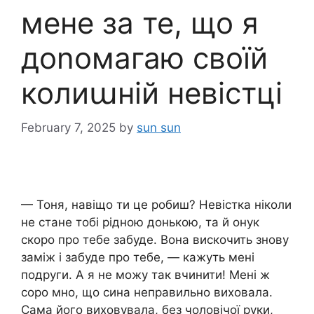
мене за те, що я
доnомагаю своїй
колиաній невістці
February 7, 2025
by
sun sun
— Тоня, навіщо ти це робиш? Невістка ніколи
не стане тобі рідною донькою, та й онук
скоро про тебе забуде. Вона вискочить знову
заміж і забуде про тебе, — кажуть мені
подруги. А я не можу так вчинити! Мені ж
соро мно, що сина неправильно виховала.
Сама його виховувала, без чоловічої руки,