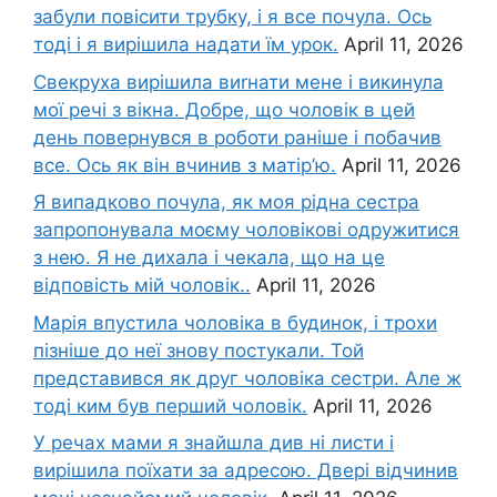
забули повісити трубку, і я все почула. Ось
тоді і я вирішила надати їм урок.
April 11, 2026
Свекруха вирішила виrнати мене і викинула
мої речі з вікна. Добре, що чоловік в цей
день повернувся в роботи раніше і побачив
все. Ось як він вчинив з матір’ю.
April 11, 2026
Я випадково почула, як моя рідна сестра
запропонувала моєму чоловікові одружитися
з нею. Я не дихала і чекала, що на це
відповість мій чоловік..
April 11, 2026
Марія впустила чоловіка в будинок, і трохи
пізніше до неї знову постукали. Той
представився як друг чоловіка сестри. Але ж
тоді ким був перший чоловік.
April 11, 2026
У речах мами я знайшла див ні листи і
вирішила поїхати за адресою. Двері відчинив