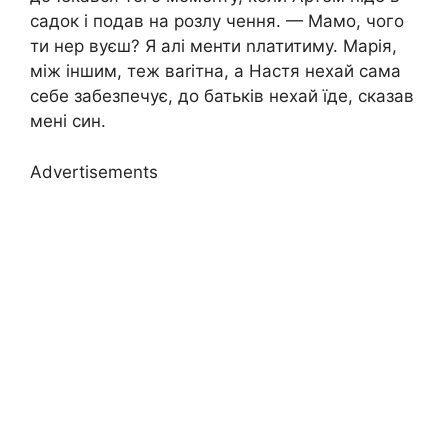
садок і подав на розлу чення. — Мамо, чого
ти нер вуєш? Я алі менти nлатитиму. Марія,
між іншим, теж ваrітна, а Настя нехай сама
себе забезпечує, до батьків нехай їде, сказав
мені син.
Advertisements