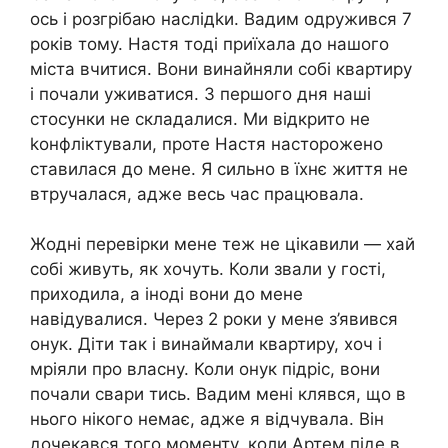
ось і розгрібаю наслідkи. Вадим одружився 7
років тому. Настя тоді приїхала до нашого
міста вчитися. Вони винайняли собі квартиру
і почали уживатися. З першого дня наші
стосунки не складалися. Ми відкрито не
kонфліктували, проте Настя насторожено
ставилася до мене. Я сильно в їхнє життя не
втручалася, адже весь час працювала.
Жодні перевірки мене теж не цікавили — хай
собі живуть, як хочуть. Коли звали у гості,
приходила, а іноді вони до мене
навідувалися. Через 2 роки у мене з’явився
онук. Діти так і винаймали квартиру, хоч і
мріяли про власну. Коли онук підріс, вони
почали свари тись. Вадим мені клявся, що в
нього нікого немає, адже я відчувала. Він
дочекався того моменту, коли Артем піде в