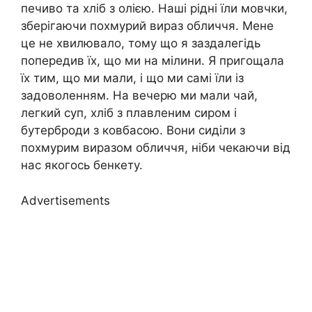
печиво та хліб з олією. Наші рідні їли мовчки,
зберігаючи похмурий вираз обличчя. Мене
це не хвилювало, тому що я заздалегідь
попередив їх, що ми на мілини. Я пригощала
їх тим, що ми мали, і що ми самі їли із
задоволенням. На вечерю ми мали чай,
легкий суп, хліб з плавленим сиром і
бутерброди з ковбасою. Вони сиділи з
похмурим виразом обличчя, ніби чекаючи від
нас якогось бенкету.
Advertisements