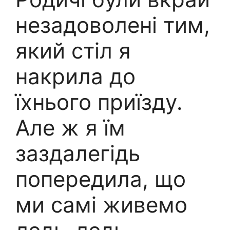
незадоволені тим,
який стіл я
накрила до
їхнього приїзду.
Але ж я їм
заздалегідь
попередила, що
ми самі живемо