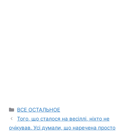
Categories
ВСЕ ОСТАЛЬНОЕ
Того, що сталося на весіллі, ніхто не
очікував. Усі думали, що наречена просто