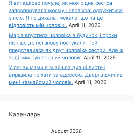
Я випадково почула, як моя рідна сестра
запропонувала моєму чоловікові одружитися
з нею. Я не дихала і чекала, що на це
відповість мій чоловік..
April 11, 2026
Марія впустила чоловіка в будинок, і трохи
пізніше до неї знову постукали. Той
представився як друг чоловіка сестри. Але ж
тоді ким був перший чоловік.
April 11, 2026
У речах мами я знайшла див ні листи і
вирішила поїхати за адресою. Двері відчинив
мені незнайомий чоловік.
April 11, 2026
Календарь
August 2026