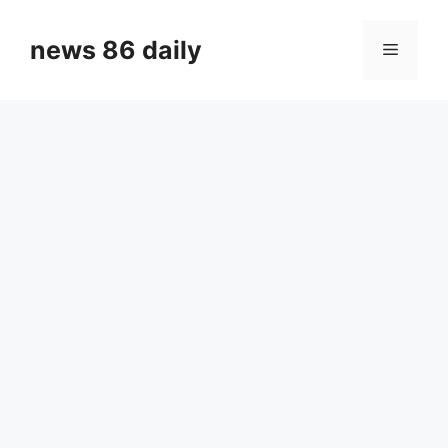
Skip
to
news 86 daily
Menu
content