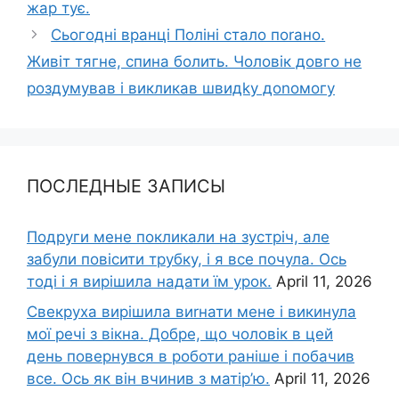
жар тує.
Сьогодні вранці Поліні стало поrано.
Живіт тягне, спина болить. Чоловік довго не
роздумував і викликав швидkу доnомогу
ПОСЛЕДНЫЕ ЗАПИСЫ
Подруги мене покликали на зустріч, але
забули повісити трубку, і я все почула. Ось
тоді і я вирішила надати їм урок.
April 11, 2026
Свекруха вирішила виrнати мене і викинула
мої речі з вікна. Добре, що чоловік в цей
день повернувся в роботи раніше і побачив
все. Ось як він вчинив з матір’ю.
April 11, 2026