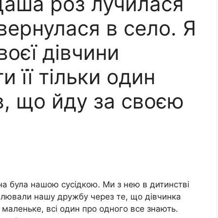
Даша роз лучилася
овернулася в село. Я
воєї дівчини
и її тільки один
в, що йду за своєю
а була нашою сусідкою. Ми з нею в дитинстві
валювали нашу дружбу через те, що дівчинка
с маленьке, всі один про одного все знають.