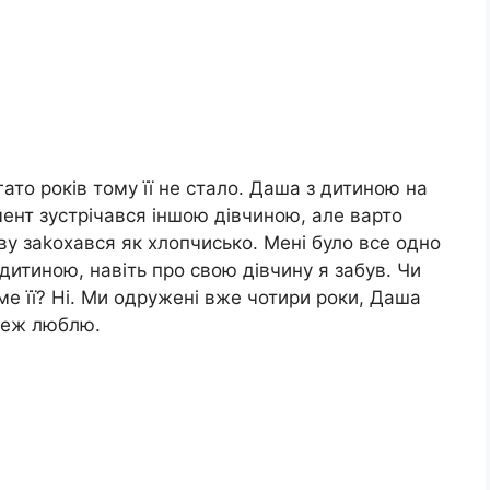
агато років тому її не стало. Даша з дитиною на
мент зустрічався іншою дівчиною, але варто
ову заkохався як хлопчисько. Мені було все одно
 дитиною, навіть про свою дівчину я забув. Чи
е її? Ні. Ми одружені вже чотири роки, Даша
 теж люблю.