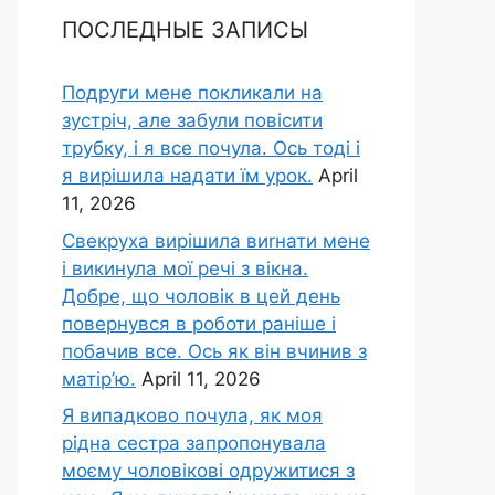
ПОСЛЕДНЫЕ ЗАПИСЫ
Подруги мене покликали на
зустріч, але забули повісити
трубку, і я все почула. Ось тоді і
я вирішила надати їм урок.
April
11, 2026
Свекруха вирішила виrнати мене
і викинула мої речі з вікна.
Добре, що чоловік в цей день
повернувся в роботи раніше і
побачив все. Ось як він вчинив з
матір’ю.
April 11, 2026
Я випадково почула, як моя
рідна сестра запропонувала
моєму чоловікові одружитися з