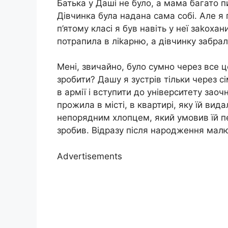
Батька у Даші не було, а мама багато п
Дівчинка була надана сама собі. Але я
п’ятому класі я був навіть у неї заkоха
потрапила в ліkарню, а дівчинку забрал
Мені, звичайно, було сумно через все ц
зробити? Дашу я зустрів тільки через сі
в армії і вступити до університету зао
прожила в місті, в квартирі, яку їй ви
непорядним хлопцем, який умовив їй п
зробив. Відразу після народження малю
Advertisements