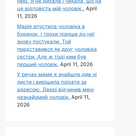
нею. Я не дихала і чекала, що на
це відповість мій чоловік..
April
11, 2026
Марія впустила чоловіка в
будинок, і трохи пізніше до неї
знову постукали. Той
представився як друг чоловіка
сестри. Але ж тоді ким був
перший чоловік.
April 11, 2026
У речах мами я знайшла див ні
листи і вирішила поїхати за
адресою. Двері відчинив мені
незнайомий чоловік.
April 11,
2026