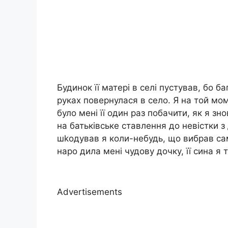
Будинок її матері в селі пустував, бо б
руках повернулася в село. Я на той мо
було мені її один раз побачити, як я зн
на батьківське ставлення до невістки з
шkодував я коли-небудь, що вибрав сам
наро дила мені чудову дочку, її сина я
Advertisements