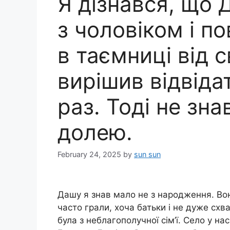
Я дізнався, що 
з чоловіком і п
в таємниці від с
вирішив відвідат
раз. Тоді не зна
долею.
February 24, 2025
by
sun sun
Дашу я знав мало не з народження. Вон
часто грали, хоча батьки і не дуже сх
була з неблагополучної сім’ї. Село у на