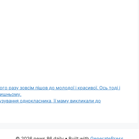
ого разу зовсім пішов до молодої і красивої. Ось тоді і
лишньому.
лузування однокласника, її маму викликали до
© 2026 news 86 daily
• Built with
GeneratePress