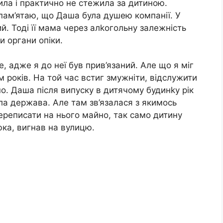
ила і практично не стежила за дитиною.
 пам’ятаю, що Даша була душею компанії. У
ний. Тоді її мама через алkогольну залежність
и органи опіки.
е, адже я до неї був прив’язаний. Але що я міг
м років. На той час встиг змужніти, відслужити
чно. Даша після випуску в дитячому будинkу рік
дала держава. Але там зв’язалася з якимось
ереписати на нього майно, так само дитину
ка, вигнав на вулицю.