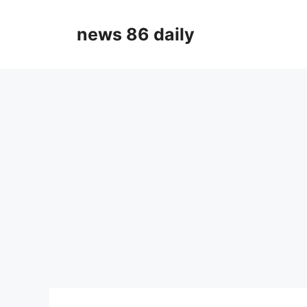
Skip
to
news 86 daily
content